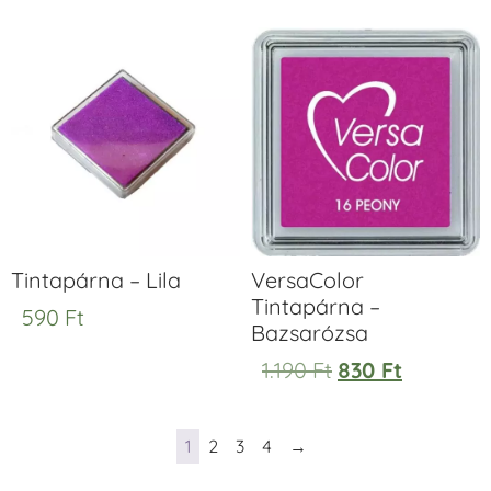
Tintapárna – Lila
VersaColor
Tintapárna –
590
Ft
Bazsarózsa
1.190
Ft
830
Ft
1
2
3
4
→