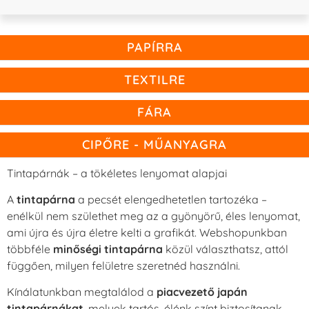
PAPÍRRA
TEXTILRE
FÁRA
CIPŐRE - MŰANYAGRA
Tintapárnák – a tökéletes lenyomat alapjai
A
tintapárna
a pecsét elengedhetetlen tartozéka –
enélkül nem születhet meg az a gyönyörű, éles lenyomat,
ami újra és újra életre kelti a grafikát. Webshopunkban
többféle
minőségi tintapárna
közül választhatsz, attól
függően, milyen felületre szeretnéd használni.
Kínálatunkban megtalálod a
piacvezető japán
tintapárnákat
, melyek tartós, élénk színt biztosítanak,