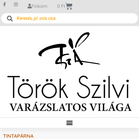
Fiókom
0
Ft
TINTAPÁRNA