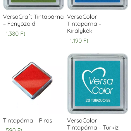
VersaCraft Tintapárna
VersaColor
– Fenyőzöld
Tintapárna –
Királykék
1.380
Ft
1.190
Ft
Tintapárna – Piros
VersaColor
Tintapárna – Türkiz
590
Ft