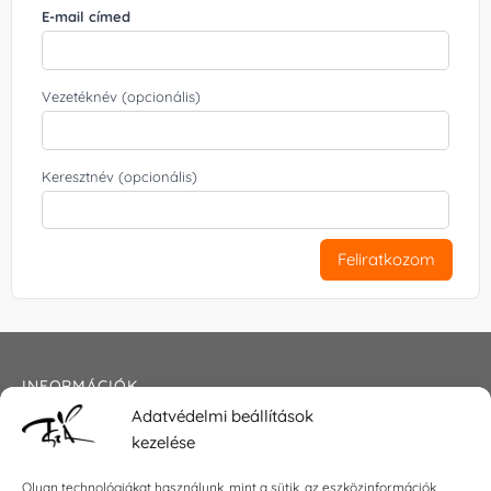
E-mail címed
Vezetéknév (opcionális)
Keresztnév (opcionális)
Feliratkozom
INFORMÁCIÓK
Adatvédelmi beállítások
Általános szerződési feltételek
kezelése
Adatkezelési tájékoztató
Impresszum
Olyan technológiákat használunk, mint a sütik, az eszközinformációk