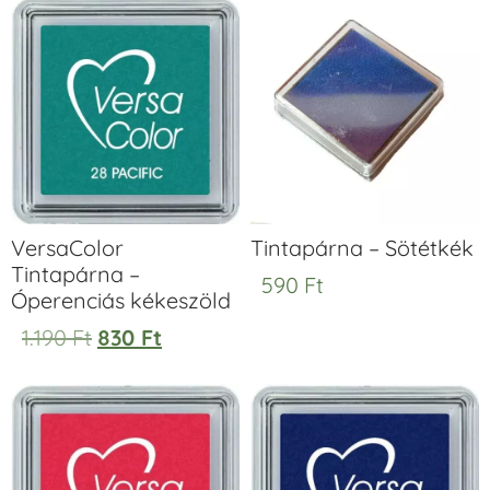
VersaColor
Tintapárna – Sötétkék
Tintapárna –
590
Ft
Óperenciás kékeszöld
1.190
Ft
830
Ft