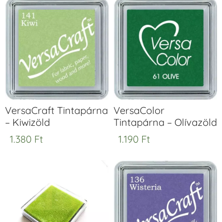
VersaCraft Tintapárna
VersaColor
– Kiwizöld
Tintapárna – Olívazöld
1.380
Ft
1.190
Ft