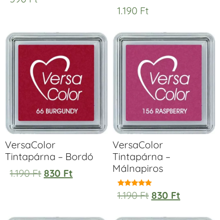
1.190
Ft
VersaColor
VersaColor
Tintapárna – Bordó
Tintapárna –
Málnapiros
1.190
Ft
830
Ft
1.190
Ft
830
Ft
Értékelés:
5.00
/ 5