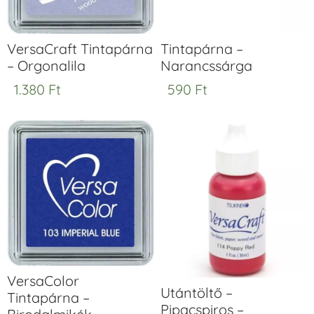
VersaCraft Tintapárna
Tintapárna –
– Orgonalila
Narancssárga
1.380
Ft
590
Ft
VersaColor
Utántöltő –
Tintapárna –
Pipacspiros –