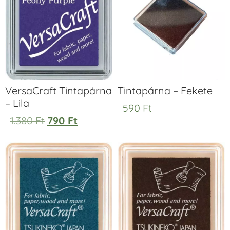
VersaCraft Tintapárna
Tintapárna – Fekete
– Lila
590
Ft
1.380
Ft
790
Ft