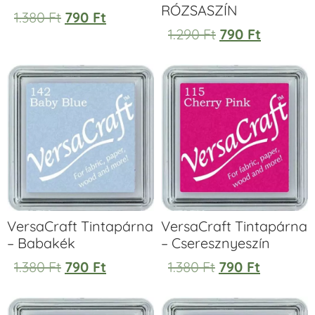
RÓZSASZÍN
1.380
Ft
790
Ft
1.290
Ft
790
Ft
VersaCraft Tintapárna
VersaCraft Tintapárna
– Babakék
– Cseresznyeszín
1.380
Ft
790
Ft
1.380
Ft
790
Ft