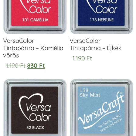
VersaColor
VersaColor
Tintapárna – Kamélia
Tintapárna – Éjkék
vörös
1.190
Ft
1.190
Ft
830
Ft