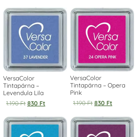
VersaColor
VersaColor
Tintapárna – Opera
Tintapárna –
Pink
Levendula Lila
1.190
Ft
830
Ft
1.190
Ft
830
Ft