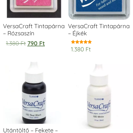
VersaCraft Tintapárna
VersaCraft Tintapárna
– Rózsaszín
– Éjkék
1.380
Ft
790
Ft
1.380
Ft
Értékelés:
5.00
/ 5
Utántöltő – Fekete –