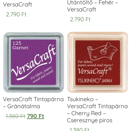
Utántöltő – Fehér –
VersaCraft
VersaCraft
2.790
Ft
2.790
Ft
VersaCraft Tintapárna
Tsukineko –
– Gránátalma
VersaCraft Tintapárna
– Cherry Red –
1.380
Ft
790
Ft
Cseresznye piros
1.380
Ft