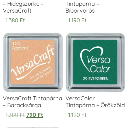
– Hidegszürke -
Tintapárna –
VersaCraft
Bíborvörös
1.380
Ft
1.190
Ft
VersaCraft Tintapárna
VersaColor
– Baracksárga
Tintapárna – Örökzöld
1.380
Ft
790
Ft
1.190
Ft