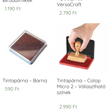
Birodalmikék
VersaCraft
1.190
Ft
2.790
Ft
Tintapárna – Barna
Tintapárna – Colop
Micro 2 – Választható
590
Ft
színek
2.990
Ft