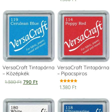
VersaCraft Tintapárna
VersaCraft Tintapárna
– Középkék
– Pipacspiros
1.380
Ft
790
Ft
1.380
Ft
Értékelés:
5.00
/ 5