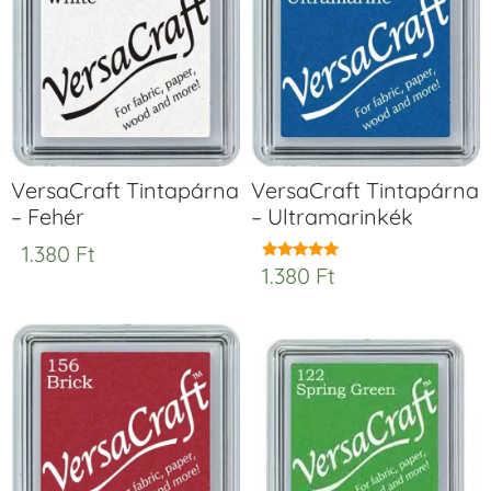
VersaCraft Tintapárna
VersaCraft Tintapárna
– Fehér
– Ultramarinkék
1.380
Ft
1.380
Ft
Értékelés:
5.00
/ 5