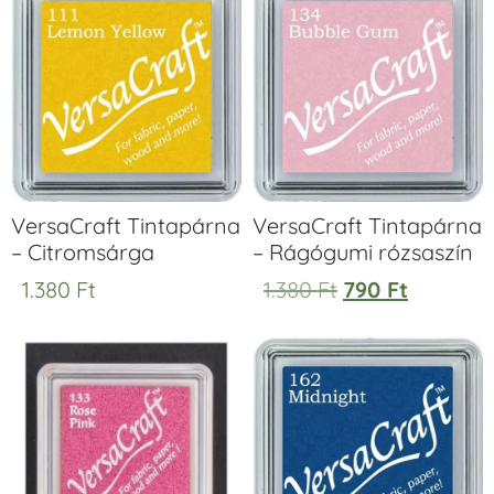
VersaCraft Tintapárna
VersaCraft Tintapárna
– Citromsárga
– Rágógumi rózsaszín
1.380
Ft
1.380
Ft
790
Ft