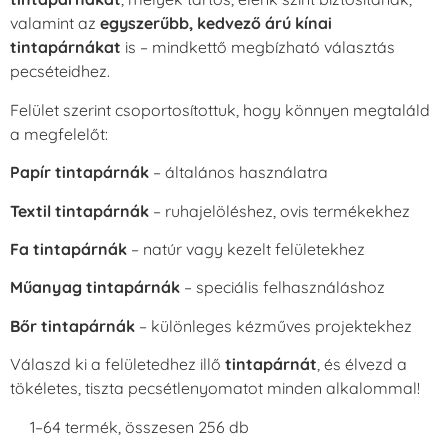
valamint az
egyszerűbb, kedvező árú kínai
tintapárnákat
is – mindkettő megbízható választás
pecséteidhez.
Felület szerint csoportosítottuk, hogy könnyen megtaláld
a megfelelőt:
Papír tintapárnák
– általános használatra
Textil tintapárnák
– ruhajelöléshez, ovis termékekhez
Fa tintapárnák
– natúr vagy kezelt felületekhez
Műanyag tintapárnák
– speciális felhasználáshoz
Bőr tintapárnák
– különleges kézműves projektekhez
Válaszd ki a felületedhez illő
tintapárnát
, és élvezd a
tökéletes, tiszta pecsétlenyomatot minden alkalommal!
1–64 termék, összesen 256 db