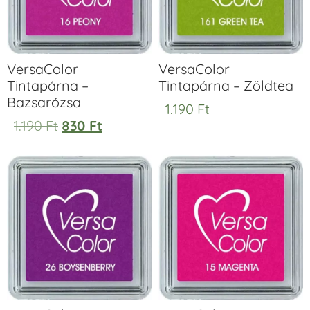
VersaColor
VersaColor
Tintapárna –
Tintapárna – Zöldtea
Bazsarózsa
1.190
Ft
1.190
Ft
830
Ft