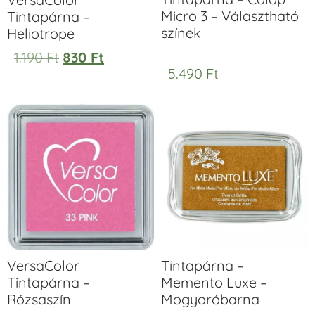
Micro 3 – Választható
Tintapárna –
színek
Heliotrope
1.190
Ft
830
Ft
5.490
Ft
VersaColor
Tintapárna –
Tintapárna –
Memento Luxe –
Rózsaszín
Mogyoróbarna