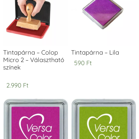
Tintapárna – Colop
Tintapárna – Lila
Micro 2 – Választható
590
Ft
színek
2.990
Ft