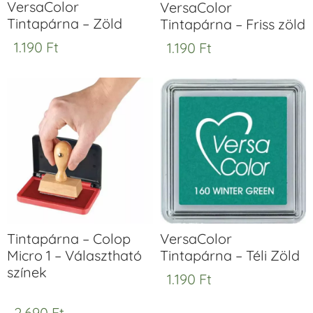
VersaColor
VersaColor
Tintapárna – Zöld
Tintapárna – Friss zöld
1.190
Ft
1.190
Ft
Tintapárna – Colop
VersaColor
Micro 1 – Választható
Tintapárna – Téli Zöld
színek
1.190
Ft
2.690
Ft