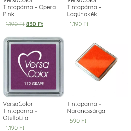
Tintapárna – Opera
Tintapárna –
Pink
Lagúnakék
1.190
Ft
830
Ft
1.190
Ft
VersaColor
Tintapárna –
Tintapárna –
Narancssárga
OtelloLila
590
Ft
1.190
Ft