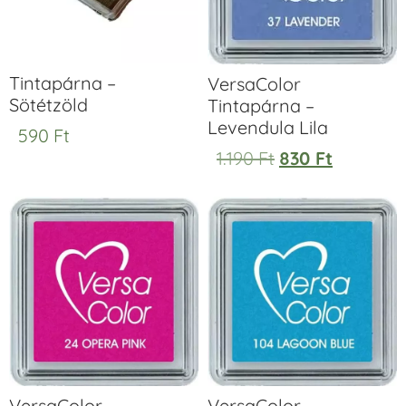
Tintapárna –
VersaColor
Sötétzöld
Tintapárna –
Levendula Lila
590
Ft
1.190
Ft
830
Ft
VersaColor
VersaColor