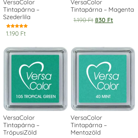
VersaColor
VersaColor
Tintapárna –
Tintapárna – Magenta
Szederlila
1.190
Ft
830
Ft
1.190
Ft
Értékelés:
5.00
/ 5
VersaColor
VersaColor
Tintapárna –
Tintapárna –
TrópusiZöld
Mentazöld