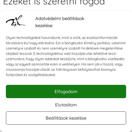
Ezeket is szeretni fogod
Adatvédelmi beállítások
kezelése
Olyan technológiákat használunk, mint a sütik, az eszközinformációk
tárolására és/vagy elérésére. Ezt a böngészési élmény javítása, valamint
személyre szabott és nem személyre szabott hirdetések megjelenítése
céljából tesszük. E technológiákhoz való hozzájárulás lehetővé teszi
számunkra, hogy olyan adatokat kezeljünk, mint a böngészési viselkedés
❮
❯
vagy az egyedi azonosítók ezen a webhelyen. Ha nem járul hozzá, vagy
visszavonja hozzájárulását, az hátrányosan befolyásolhat bizonyos
funkciókat és szolgáltatásokat.
Tintapárna – Fekete
Tintapárna – Friss zöld
Isk
Elfogadom
Pec
590
Ft
590
Ft
Tan
Elutasítom
16
Beállítások kezelése