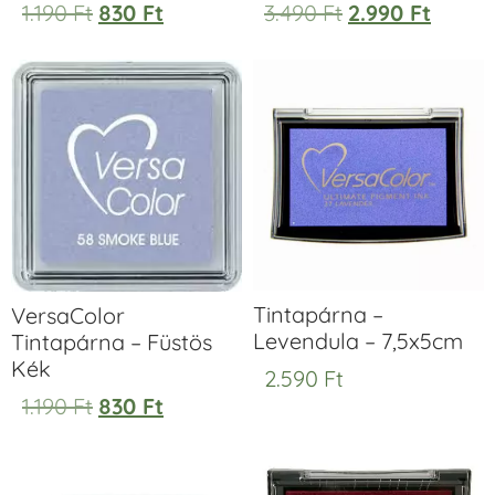
1.190
Ft
830
Ft
3.490
Ft
2.990
Ft
Tintapárna –
VersaColor
Levendula – 7,5x5cm
Tintapárna – Füstös
Kék
2.590
Ft
1.190
Ft
830
Ft