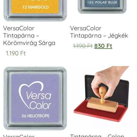
VersaColor
VersaColor
Tintapárna –
Tintapárna – Jégkék
Körömvirág Sárga
1.190
Ft
830
Ft
1.190
Ft
Tintapárna – Colop
VersaColor