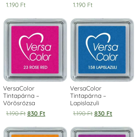
1.190
Ft
1.190
Ft
VersaColor
VersaColor
Tintapárna –
Tintapárna –
Vörösrózsa
Lapislazuli
1.190
Ft
830
Ft
1.190
Ft
830
Ft