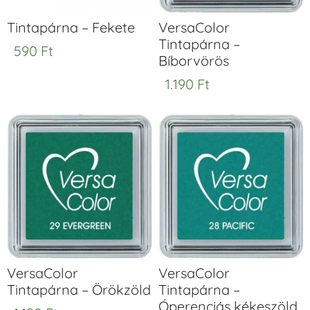
Tintapárna – Fekete
VersaColor
Tintapárna –
590
Ft
Bíborvörös
1.190
Ft
VersaColor
VersaColor
Tintapárna – Örökzöld
Tintapárna –
Óperenciás kékeszöld