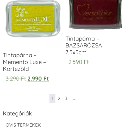
Tintapárna –
BAZSARÓZSA-
7,5x5cm
Tintapárna –
Memento Luxe –
2.590
Ft
Körtezöld
3.290
Ft
2.990
Ft
1
2
3
→
Kategóriák
OVIS TERMÉKEK