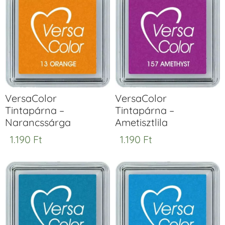
VersaColor
VersaColor
Tintapárna –
Tintapárna –
Narancssárga
Ametisztlila
1.190
Ft
1.190
Ft