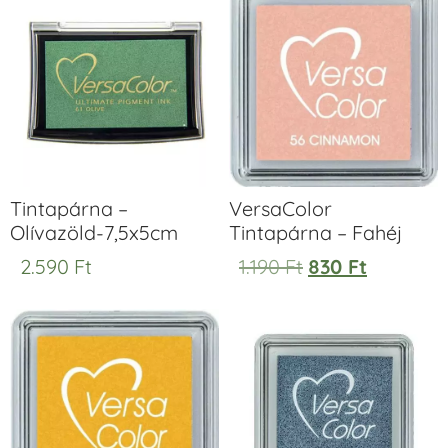
Tintapárna –
VersaColor
Olívazöld-7,5x5cm
Tintapárna – Fahéj
2.590
Ft
1.190
Ft
830
Ft