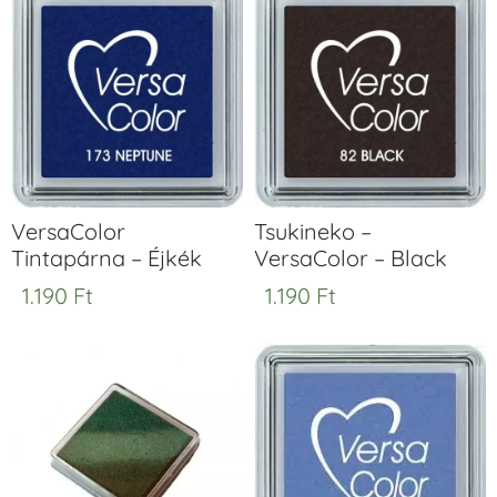
VersaColor
Tsukineko –
Tintapárna – Éjkék
VersaColor – Black
1.190
Ft
1.190
Ft