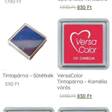
1.190
Ft
1.190
Ft
830
Ft
Tintapárna – Sötétkék
VersaColor
Tintapárna – Kamélia
590
Ft
vörös
1.190
Ft
830
Ft