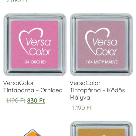
VersaColor
VersaColor
Tintapárna – Orhidea
Tintapárna – Ködös
Mályva
1.190
Ft
830
Ft
1.190
Ft