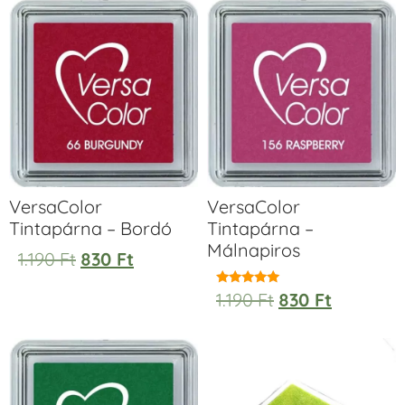
VersaColor
VersaColor
Tintapárna – Bordó
Tintapárna –
Málnapiros
1.190
Ft
830
Ft
1.190
Ft
830
Ft
Értékelés:
5.00
/ 5