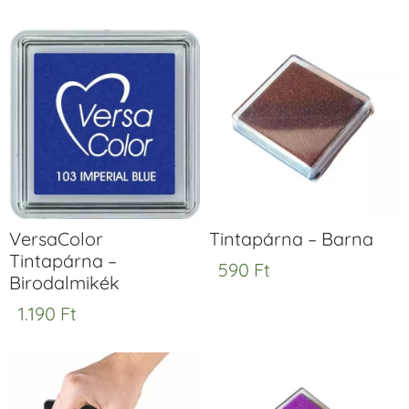
VersaColor
Tintapárna – Barna
Tintapárna –
590
Ft
Birodalmikék
1.190
Ft