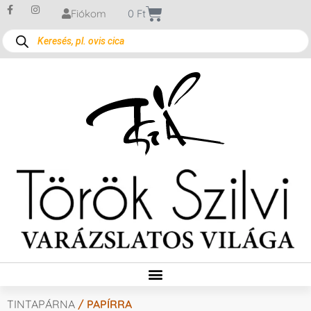
Fiókom
0
Ft
TINTAPÁRNA
/ PAPÍRRA