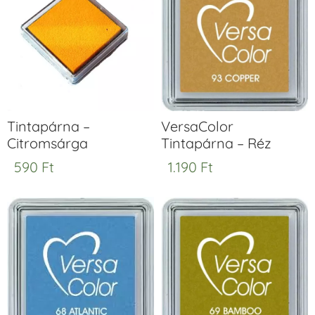
Tintapárna –
VersaColor
Citromsárga
Tintapárna – Réz
590
Ft
1.190
Ft