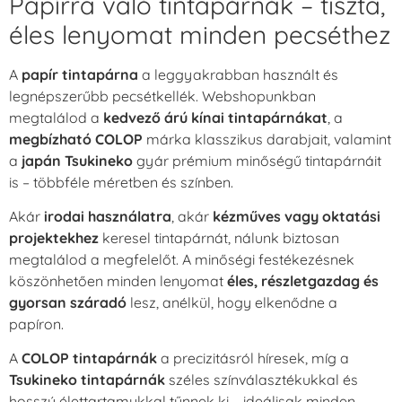
Papírra való tintapárnák – tiszta,
éles lenyomat minden pecséthez
A
papír tintapárna
a leggyakrabban használt és
legnépszerűbb pecsétkellék. Webshopunkban
megtalálod a
kedvező árú kínai tintapárnákat
, a
megbízható COLOP
márka klasszikus darabjait, valamint
a
japán Tsukineko
gyár prémium minőségű tintapárnáit
is – többféle méretben és színben.
Akár
irodai használatra
, akár
kézműves vagy oktatási
projektekhez
keresel tintapárnát, nálunk biztosan
megtalálod a megfelelőt. A minőségi festékezésnek
köszönhetően minden lenyomat
éles, részletgazdag és
gyorsan száradó
lesz, anélkül, hogy elkenődne a
papíron.
A
COLOP tintapárnák
a precizitásról híresek, míg a
Tsukineko tintapárnák
széles színválasztékukkal és
hosszú élettartamukkal tűnnek ki – ideálisak minden