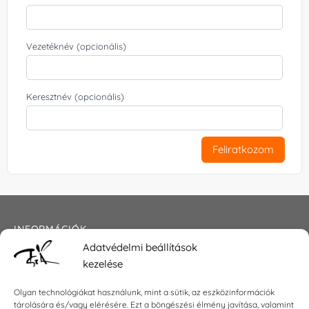
Vezetéknév (opcionális)
Keresztnév (opcionális)
Feliratkozom
INFORMÁCIÓK
Adatvédelmi beállítások
Általános szerződési feltételek
kezelése
Adatkezelési tájékoztató
Impresszum
Olyan technológiákat használunk, mint a sütik, az eszközinformációk
tárolására és/vagy elérésére. Ezt a böngészési élmény javítása, valamint