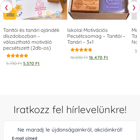
❮
❯
Tanítói és tanári ajándék
Iskolai Motivációs
Mot
díszdobozban –
Pecsétcsomag – Tanítói –
Tan
választható motiváló
Tanári – 3+1
Na
pecsétszett (2db-os)
3.
Értékelés:
16.830
Ft
16.470
Ft
5.00
Értékelés:
5.730
Ft
5.370
Ft
/ 5
5.00
/ 5
Iratkozz fel hírlevelünkre!
Ne maradj le újdonságainkról, akcióinkról!
E-mail címed