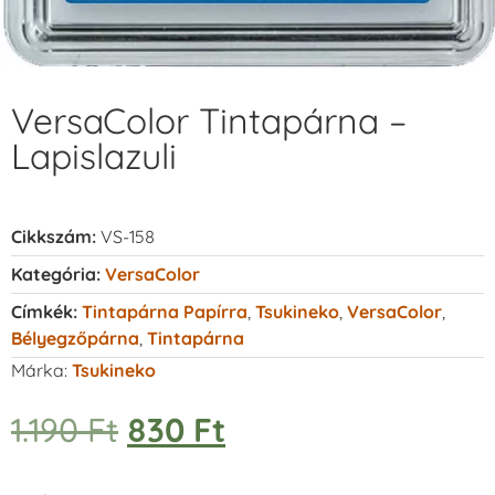
VersaColor Tintapárna –
Lapislazuli
Cikkszám:
VS-158
Kategória:
VersaColor
Címkék:
Tintapárna Papírra
,
Tsukineko
,
VersaColor
,
Bélyegzőpárna
,
Tintapárna
Márka:
Tsukineko
1.190
Ft
830
Ft