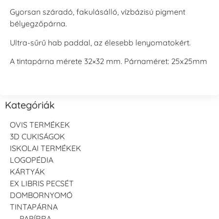
Gyorsan száradó, fakulásálló, vízbázisú pigment
bélyegzőpárna.
Ultra-sűrű hab paddal, az élesebb lenyomatokért.
A tintapárna mérete 32×32 mm. Párnaméret: 25x25mm
Kategóriák
OVIS TERMÉKEK
3D CUKISÁGOK
ISKOLAI TERMÉKEK
LOGOPÉDIA
KÁRTYÁK
EX LIBRIS PECSÉT
DOMBORNYOMÓ
TINTAPÁRNA
PAPÍRRA