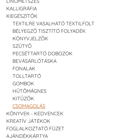
LINÓMETSZÉS
KALLIGRÁFIA
KIEGÉSZÍTŐK
TEXTILRE VASALHATÓ TEXTILFOLT
BÉLYEGZŐ TISZTÍTÓ FOLYADÉK
KÖNYVJELZŐK
SZÜTYŐ
PECSÉTTARTÓ DOBOZOK
BEVÁSÁRLÓTÁSKA
FONALAK
TOLLTARTÓ
GOMBOK
HŰTŐMÁGNES
KITŰZŐK
CSOMAGOLÁS
KÖNYVEK - KEDVENCEK
KREATÍV JÁTÉKOK
FOGLALKOZTATÓ FÜZET
AJÁNDÉKKÁRTYA