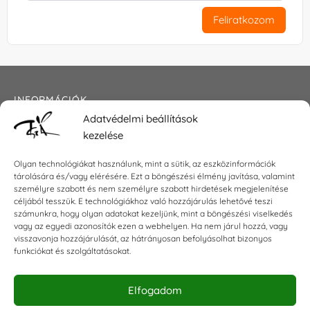
Feliratkozom
INFORMÁCIÓK
Adatvédelmi beállítások
Általános szerződési feltételek
kezelése
Adatkezelési tájékoztató
Impresszum
Olyan technológiákat használunk, mint a sütik, az eszközinformációk
tárolására és/vagy elérésére. Ezt a böngészési élmény javítása, valamint
személyre szabott és nem személyre szabott hirdetések megjelenítése
céljából tesszük. E technológiákhoz való hozzájárulás lehetővé teszi
KAPCSOLAT
számunkra, hogy olyan adatokat kezeljünk, mint a böngészési viselkedés
vagy az egyedi azonosítók ezen a webhelyen. Ha nem járul hozzá, vagy
visszavonja hozzájárulását, az hátrányosan befolyásolhat bizonyos
E-mail:
shop@torokszilvi.com
funkciókat és szolgáltatásokat.
Telefon: +36 30 6767872
Elfogadom
KÖZÖSSÉGI