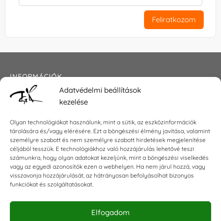
Feliratkozom
INFORMÁCIÓK
Adatvédelmi beállítások
Általános szerződési feltételek
kezelése
Adatkezelési tájékoztató
Impresszum
Olyan technológiákat használunk, mint a sütik, az eszközinformációk
tárolására és/vagy elérésére. Ezt a böngészési élmény javítása, valamint
személyre szabott és nem személyre szabott hirdetések megjelenítése
céljából tesszük. E technológiákhoz való hozzájárulás lehetővé teszi
KAPCSOLAT
számunkra, hogy olyan adatokat kezeljünk, mint a böngészési viselkedés
vagy az egyedi azonosítók ezen a webhelyen. Ha nem járul hozzá, vagy
visszavonja hozzájárulását, az hátrányosan befolyásolhat bizonyos
E-mail:
shop@torokszilvi.com
funkciókat és szolgáltatásokat.
Telefon: +36 30 6767872
Elfogadom
KÖZÖSSÉGI