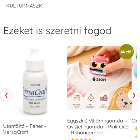
KULTÚRMASZK
Ezeket is szeretni fogod
Akció!
❮
❯
Egyszínű Villámnyomda –
Cip
Utántöltő – Fehér –
Ovisjel nyomda – Pink Cica
VersaCraft
– Ruhanyomda
Ér
3.
5.