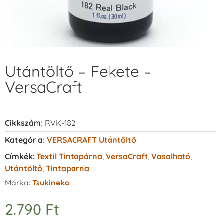
Utántöltő – Fekete –
VersaCraft
Cikkszám:
RVK-182
Kategória:
VERSACRAFT Utántöltő
Címkék:
Textil Tintapárna
,
VersaCraft
,
Vasalható
,
Utántöltő
,
Tintapárna
Márka:
Tsukineko
2.790
Ft