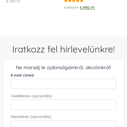
2.790
Ft
/ 
Értékelés:
6.990
Ft
5.990
Ft
5.00
/ 5
Iratkozz fel hírlevelünkre!
Ne maradj le újdonságainkról, akcióinkról!
E-mail címed
Vezetéknév (opcionális)
Keresztnév (opcionális)