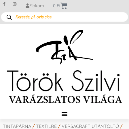
Fiókom
0
Ft
TINTAPÁRNA
/
TEXTILRE
/
VERSACRAFT UTÁNTÖLTŐ
/