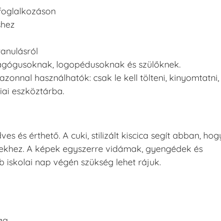
 foglalkozáson
shez
tanulásról
agógusoknak, logopédusoknak és szülőknek.
nnal használhatók: csak le kell tölteni, kinyomtatni,
ai eszköztárba.
és érthető. A cuki, stilizált kiscica segít abban, hog
ekhez. A képek egyszerre vidámak, gyengédek és
 iskolai nap végén szükség lehet rájuk.
ag