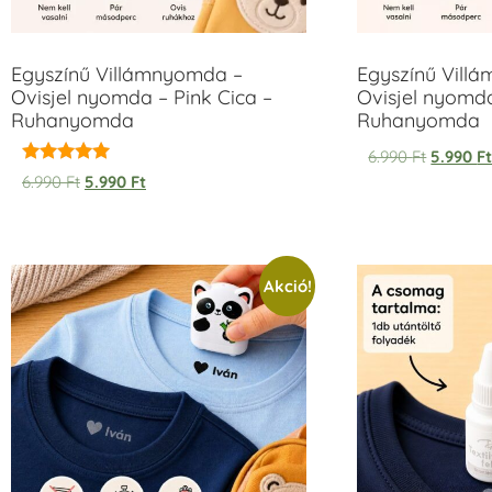
Egyszínű Villámnyomda –
Egyszínű Vill
Ovisjel nyomda – Pink Cica –
Ovisjel nyomd
Ruhanyomda
Ruhanyomda
6.990
Ft
5.990
F
Értékelés:
6.990
Ft
5.990
Ft
5.00
/ 5
Akció!