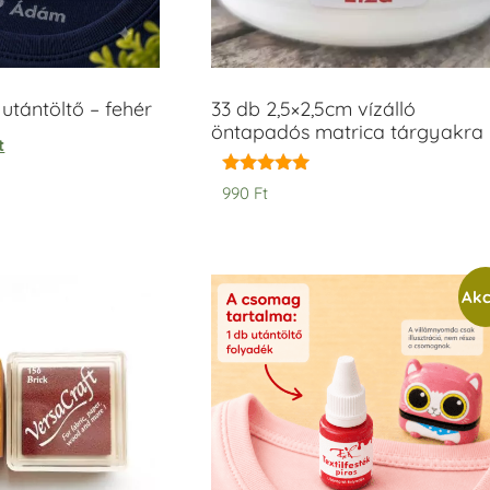
tántöltő – fehér
33 db 2,5×2,5cm vízálló
öntapadós matrica tárgyakra
t
Értékelés:
990
Ft
5.00
/ 5
Akc