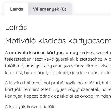
Leírás
Vélemények (0)
Leírás
Motiváló kiscicás kártyacsom
A
motiváló kiscicás kártyacsomag
kedves, szereth
fejlesztésben részt vevő gyerekek biztatásához. 
található, amelyek egy aranyos szürke cirmos kisc
kitartást, bátorságot, figyelmet, gondoskodást és fej
A kiscica hol tanul, hol próbálkozik, hol elfárad, ho
kártyák nem erőltetett „ügyes vagy” üzenetek, hane
könnyen kapcsolódnak az iskolai és óvodai minde
A kártyák használhatók: