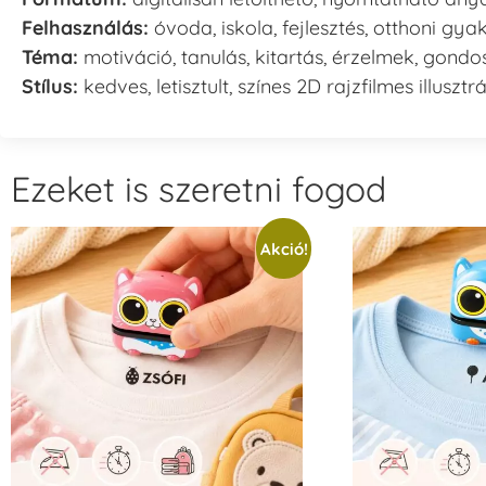
Felhasználás:
óvoda, iskola, fejlesztés, otthoni gya
Téma:
motiváció, tanulás, kitartás, érzelmek, gond
Stílus:
kedves, letisztult, színes 2D rajzfilmes illusztr
Ezeket is szeretni fogod
Akció!