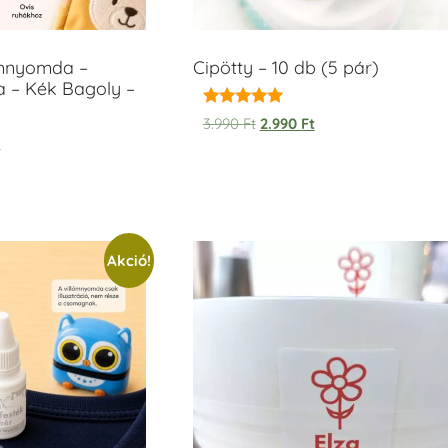
ámnyomda –
Cipötty – 10 db (5 pár)
a – Kék Bagoly –
Értékelés:
3.990
Ft
2.990
Ft
5.00
t
/ 5
Akció!