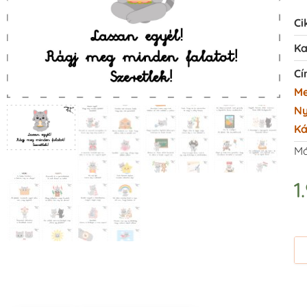
Ci
Ka
Cí
Me
Ny
Ká
Má
1