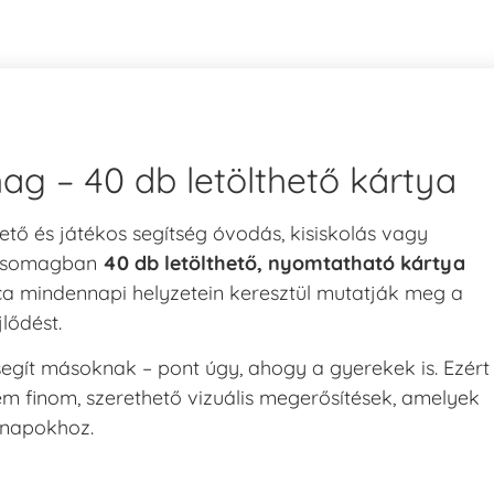
ag – 40 db letölthető kártya
ető és játékos segítség óvodás, kisiskolás vagy
A csomagban
40 db letölthető, nyomtatható kártya
ica mindennapi helyzetein keresztül mutatják meg a
lődést.
l segít másoknak – pont úgy, ahogy a gyerekek is. Ezért
m finom, szerethető vizuális megerősítések, amelyek
nnapokhoz.