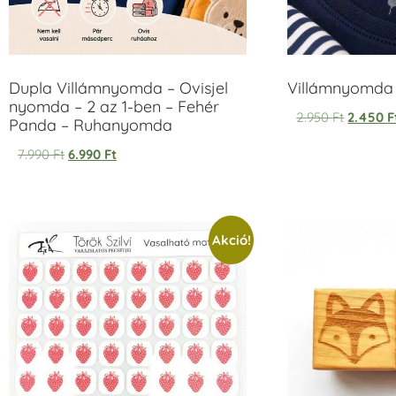
Dupla Villámnyomda – Ovisjel
Villámnyomda u
nyomda – 2 az 1-ben – Fehér
2.950
Ft
2.450
F
Panda – Ruhanyomda
7.990
Ft
6.990
Ft
Akció!