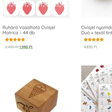
Ruhára Vasalható Ovisjel
Ovisjel nyomd
Matrica – 44 db
Duó + textil ti
Értékelés:
Értékelés:
2.490
Ft
1.990
Ft
4.830
Ft
5.00
5.00
/ 5
/ 5