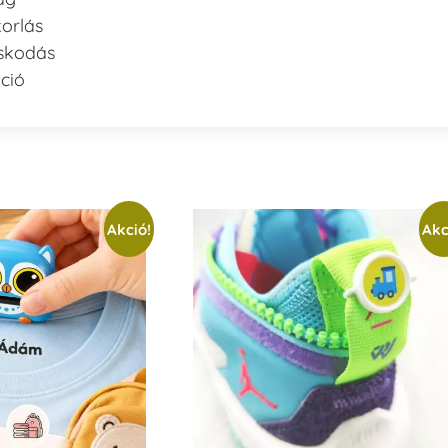
korlás
oskodás
áció
Akció!
Akc