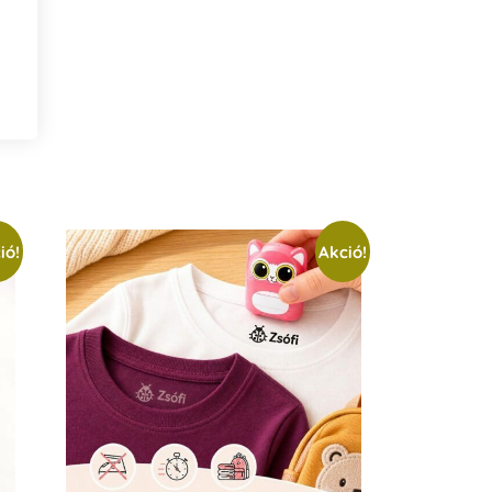
ió!
Akció!