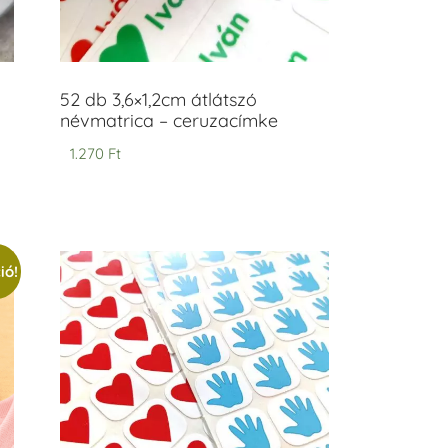
52 db 3,6×1,2cm átlátszó
névmatrica – ceruzacímke
1.270
Ft
ió!