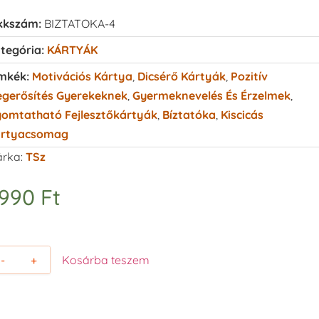
kkszám:
BIZTATOKA-4
tegória:
KÁRTYÁK
mkék:
Motivációs Kártya
,
Dicsérő Kártyák
,
Pozitív
gerősítés Gyerekeknek
,
Gyermeknevelés És Érzelmek
,
omtatható Fejlesztőkártyák
,
Bíztatóka
,
Kiscicás
rtyacsomag
rka:
TSz
.990
Ft
-
+
Kosárba teszem