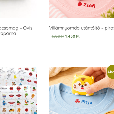
acsomag – Ovis
Villámnyomda utántöltő – piro
ntapárna
1.950
Ft
1.450
Ft
Akc