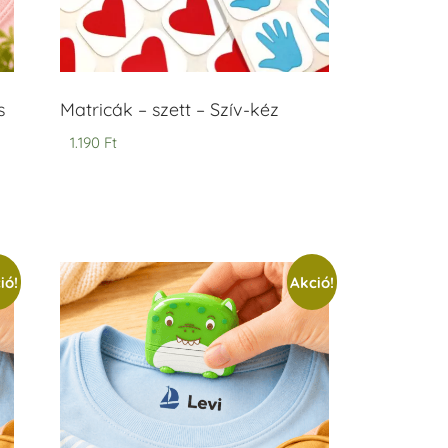
s
Matricák – szett – Szív-kéz
1.190
Ft
ió!
Akció!