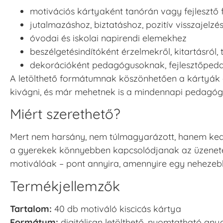
motivációs kártyaként tanórán vagy fejlesztő
jutalmazáshoz, biztatáshoz, pozitív visszajelzé
óvodai és iskolai napirendi elemekhez
beszélgetésindítóként érzelmekről, kitartásról, 
dekorációként pedagógusoknak, fejlesztőped
A letölthető formátumnak köszönhetően a kártyák azo
kivágni, és már mehetnek is a mindennapi pedagógi
Miért szerethető?
Mert nem harsány, nem túlmagyarázott, hanem kedves 
a gyerekek könnyebben kapcsolódjanak az üzenet
motiválóak – pont annyira, amennyire egy nehezebb
Termékjellemzők
Tartalom:
40 db motiváló kiscicás kártya
Formátum:
digitálisan letölthető, nyomtatható any