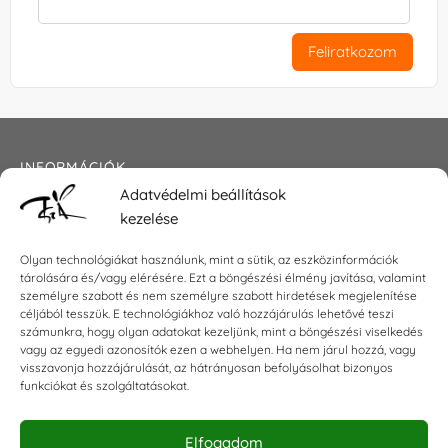
Feliratkozom
INFORMÁCIÓK
Adatvédelmi beállítások
Általános szerződési feltételek
kezelése
Adatkezelési tájékoztató
Impresszum
Olyan technológiákat használunk, mint a sütik, az eszközinformációk
tárolására és/vagy elérésére. Ezt a böngészési élmény javítása, valamint
személyre szabott és nem személyre szabott hirdetések megjelenítése
céljából tesszük. E technológiákhoz való hozzájárulás lehetővé teszi
KAPCSOLAT
számunkra, hogy olyan adatokat kezeljünk, mint a böngészési viselkedés
vagy az egyedi azonosítók ezen a webhelyen. Ha nem járul hozzá, vagy
visszavonja hozzájárulását, az hátrányosan befolyásolhat bizonyos
E-mail:
shop@torokszilvi.com
funkciókat és szolgáltatásokat.
Telefon: +36 30 6767872
Elfogadom