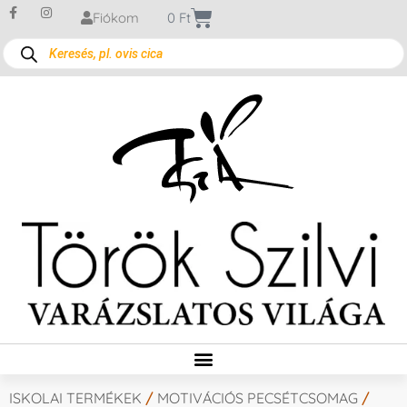
Fiókom
0
Ft
ISKOLAI TERMÉKEK
/
MOTIVÁCIÓS PECSÉTCSOMAG
/