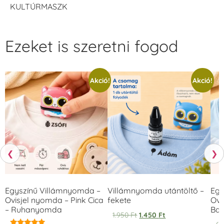
KULTÚRMASZK
Ezeket is szeretni fogod
Akció!
Akció!
❮
❯
Egyszínű Villámnyomda –
Villámnyomda utántöltő –
Egy
Ovisjel nyomda – Pink Cica
fekete
Ovi
– Ruhanyomda
Bag
1.950
Ft
1.450
Ft