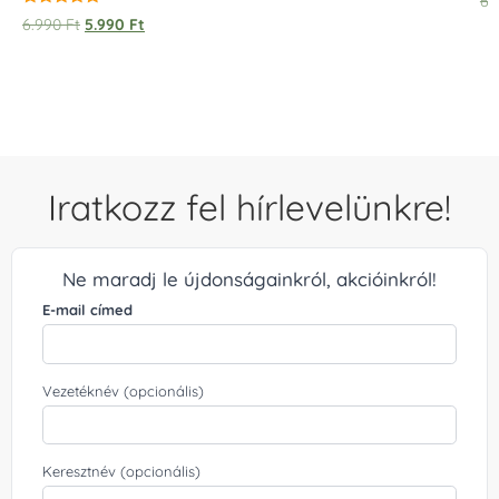
6.
Értékelés:
6.990
Ft
5.990
Ft
5.00
/ 5
Iratkozz fel hírlevelünkre!
Ne maradj le újdonságainkról, akcióinkról!
E-mail címed
Vezetéknév (opcionális)
Keresztnév (opcionális)