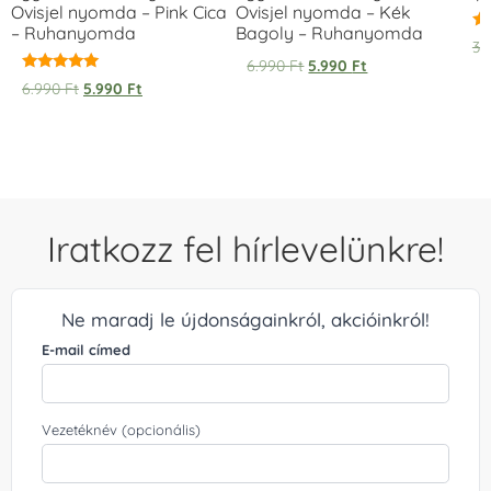
Ovisjel nyomda – Pink Cica
Ovisjel nyomda – Kék
– Ruhanyomda
Bagoly – Ruhanyomda
Ér
3.
5.
6.990
Ft
5.990
Ft
/ 
Értékelés:
6.990
Ft
5.990
Ft
5.00
/ 5
Iratkozz fel hírlevelünkre!
Ne maradj le újdonságainkról, akcióinkról!
E-mail címed
Vezetéknév (opcionális)