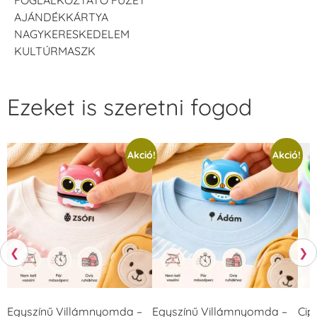
AJÁNDÉKKÁRTYA
NAGYKERESKEDELEM
KULTÚRMASZK
Ezeket is szeretni fogod
Akció!
Akció!
❮
❯
Egyszínű Villámnyomda –
Egyszínű Villámnyomda –
Cip