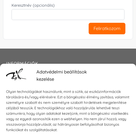
Keresztnév (opcionális)
Feliratkozom
INFORMÁCIÓK
Adatvédelmi beállítások
Általános szerződési feltételek
kezelése
Adatkezelési tájékoztató
Impresszum
Olyan technológiákat használunk, mint a sütik, az eszközinformációk
tárolására és/vagy elérésére. Ezt a böngészési élmény javítása, valamint
személyre szabott és nem személyre szabott hirdetések megjelenítése
céljából tesszük. E technológiákhoz való hozzájárulás lehetővé teszi
KAPCSOLAT
számunkra, hogy olyan adatokat kezeljünk, mint a böngészési viselkedés
vagy az egyedi azonosítók ezen a webhelyen. Ha nem járul hozzá, vagy
visszavonja hozzájárulását, az hátrányosan befolyásolhat bizonyos
E-mail:
shop@torokszilvi.com
funkciókat és szolgáltatásokat.
Telefon: +36 30 6767872