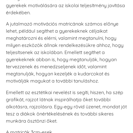
gyerekek motiválására az iskolai teljesítmény javítása
érdekében.
A jutalmazó motivációs matricának számos előnye
lehet, például segíthet a gyerekeknek céljaikat
meghatározni és elérni, valamint megtanulni, hogy
milyen eszközök állnak rendelkezésükre ahhoz, hogy
teljesítsenek az iskolában. Emellett segíthet a
gyerekeknek abban is, hogy megtanulják, hogyan
tervezzenek és menedzseljenek időt, valamint
megtanulják, hogyan kezeljék a kudarcokat és
motiválják magukat a további tanuláshoz.
Emellett az esztétikai nevelést is segíti, hiszen, ha szép
grafikát, rajzot látnak inspirálhatja őket további
alkotásra, rajzolásra. Egy-egy rövid üzenet, mondat jót
tesz a diákok önértékelésének és további sikeres
munkára ösztönzi őket.
A matricák 3cm-esek.