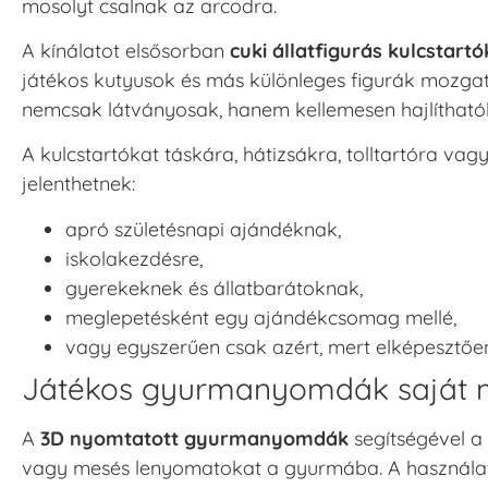
mosolyt csalnak az arcodra.
A kínálatot elsősorban
cuki állatfigurás kulcstartó
játékos kutyusok és más különleges figurák mozgat
nemcsak látványosak, hanem kellemesen hajlítható
A kulcstartókat táskára, hátizsákra, tolltartóra va
jelenthetnek:
apró születésnapi ajándéknak,
iskolakezdésre,
gyerekeknek és állatbarátoknak,
meglepetésként egy ajándékcsomag mellé,
vagy egyszerűen csak azért, mert elképesztően
Játékos gyurmanyomdák saját m
A
3D nyomtatott gyurmanyomdák
segítségével a
vagy mesés lenyomatokat a gyurmába. A használatu