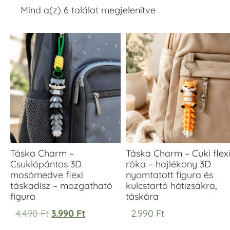
Mind a(z) 6 találat megjelenítve
Táska Charm –
Táska Charm – Cuki flex
Csuklópántos 3D
róka – hajlékony 3D
mosómedve flexi
nyomtatott figura és
táskadísz – mozgatható
kulcstartó hátizsákra,
figura
táskára
4.490
Ft
3.990
Ft
2.990
Ft