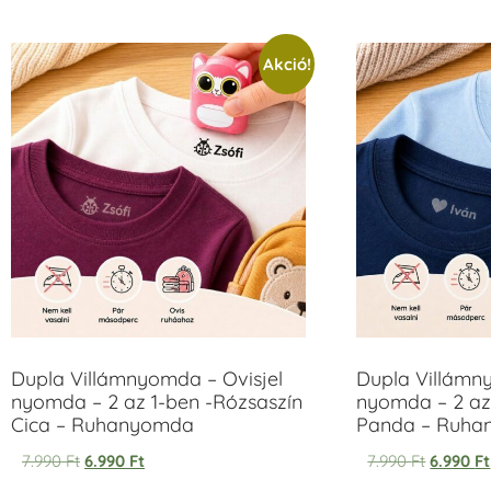
Akció!
Dupla Villámnyomda – Ovisjel
Dupla Villámn
nyomda – 2 az 1-ben -Rózsaszín
nyomda – 2 az
Cica – Ruhanyomda
Panda – Ruh
7.990
Ft
6.990
Ft
7.990
Ft
6.990
Ft