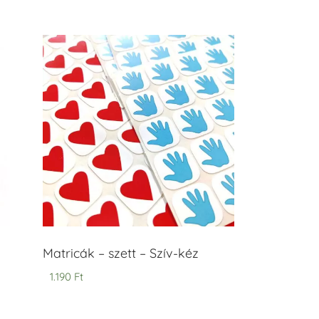
Matricák – szett – Szív-kéz
1.190
Ft