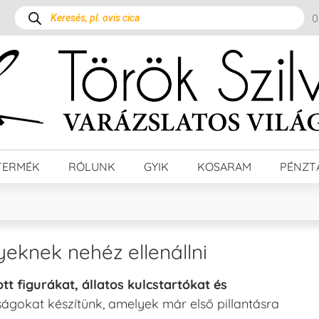
TERMÉK
RÓLUNK
GYIK
KOSARAM
PÉNZT
yeknek nehéz ellenállni
t figurákat, állatos kulcstartókat és
ságokat készítünk, amelyek már első pillantásra