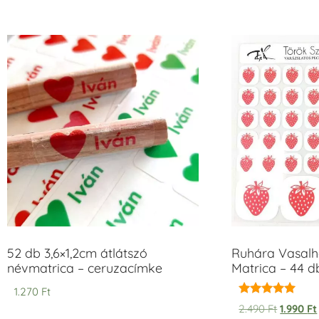
52 db 3,6×1,2cm átlátszó
Ruhára Vasalha
névmatrica – ceruzacímke
Matrica – 44 d
1.270
Ft
Értékelés:
2.490
Ft
1.990
Ft
5.00