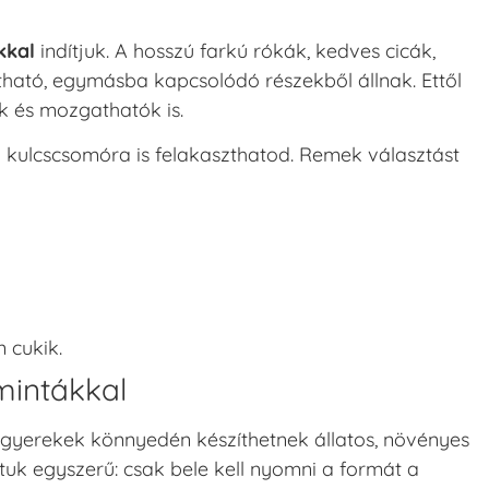
kkal
indítjuk. A hosszú farkú rókák, kedves cicák,
ható, egymásba kapcsolódó részekből állnak. Ettől
k és mozgathatók is.
gy kulcscsomóra is felakaszthatod. Remek választást
 cukik.
intákkal
 gyerekek könnyedén készíthetnek állatos, növényes
k egyszerű: csak bele kell nyomni a formát a