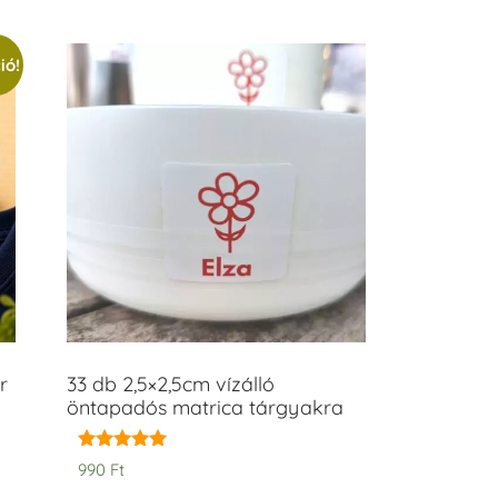
ió!
r
33 db 2,5×2,5cm vízálló
öntapadós matrica tárgyakra
Értékelés:
990
Ft
5.00
/ 5