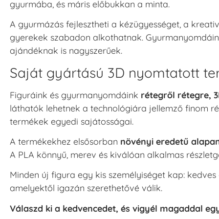
gyurmába, és máris előbukkan a minta.
A gyurmázás fejlesztheti a kézügyességet, a kreati
gyerekek szabadon alkothatnak. Gyurmanyomdáink o
ajándéknak is nagyszerűek.
Saját gyártású 3D nyomtatott t
Figuráink és gyurmanyomdáink
rétegről rétegre,
láthatók lehetnek a technológiára jellemző finom 
termékek egyedi sajátosságai.
A termékekhez elsősorban
növényi eredetű alapa
A PLA könnyű, merev és kiválóan alkalmas részletga
Minden új figura egy kis személyiséget kap: kedves 
amelyektől igazán szerethetővé válik.
Válaszd ki a kedvencedet, és vigyél magaddal eg