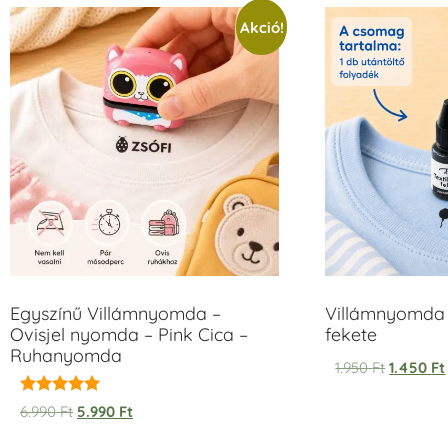
Akció!
Egyszínű Villámnyomda –
Villámnyomda 
Ovisjel nyomda – Pink Cica –
fekete
Ruhanyomda
1.950
Ft
1.450
Ft
Értékelés:
6.990
Ft
5.990
Ft
5.00
/ 5