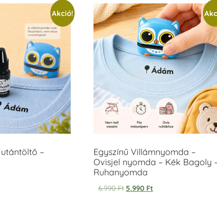
Akció!
Akc
utántöltő –
Egyszínű Villámnyomda –
Ovisjel nyomda – Kék Bagoly 
Ruhanyomda
6.990
Ft
5.990
Ft