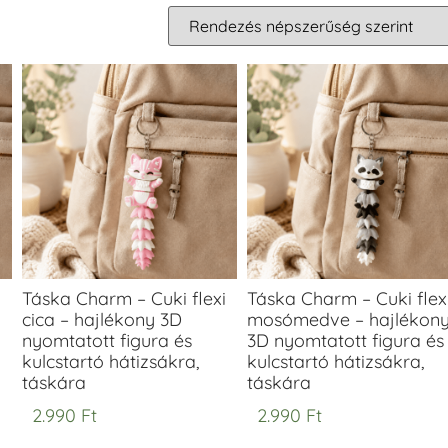
i
Táska Charm – Cuki flexi
Táska Charm – Cuki flex
cica – hajlékony 3D
mosómedve – hajlékon
nyomtatott figura és
3D nyomtatott figura és
kulcstartó hátizsákra,
kulcstartó hátizsákra,
táskára
táskára
2.990
Ft
2.990
Ft