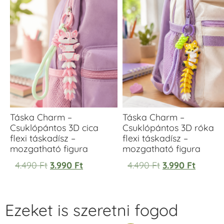
Táska Charm –
Táska Charm –
Csuklópántos 3D cica
Csuklópántos 3D róka
flexi táskadísz –
flexi táskadísz –
mozgatható figura
mozgatható figura
4.490
Ft
3.990
Ft
4.490
Ft
3.990
Ft
Ezeket is szeretni fogod