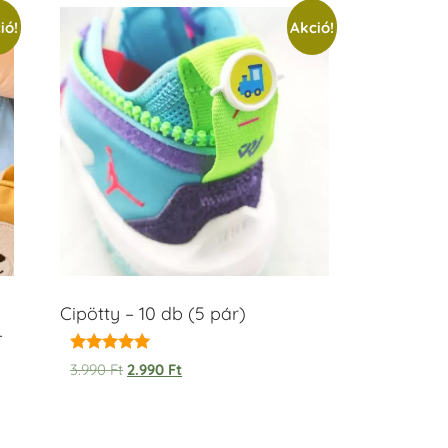
ió!
Akció!
Cipötty – 10 db (5 pár)
–
Értékelés:
3.990
Ft
2.990
Ft
5.00
/ 5