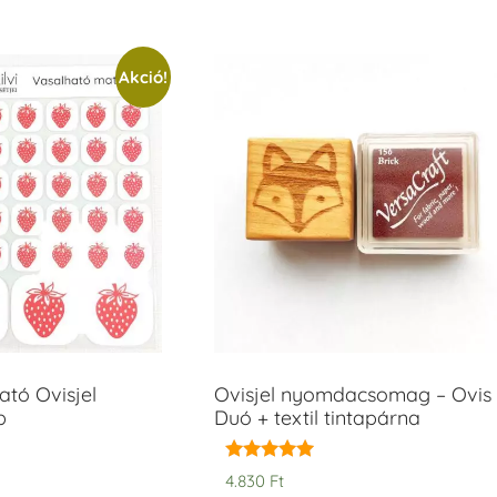
Akció!
tó Ovisjel
Ovisjel nyomdacsomag – Ovis
b
Duó + textil tintapárna
Értékelés:
4.830
Ft
5.00