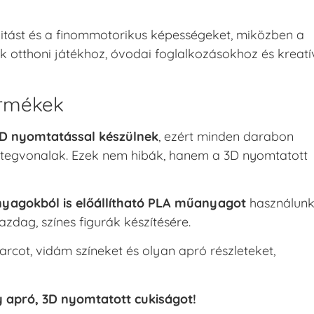
vitást és a finommotorikus képességeket, miközben a
tthoni játékhoz, óvodai foglalkozásokhoz és kreatí
ermékek
 3D nyomtatással készülnek
, ezért minden darabon
rétegvonalak. Ezek nem hibák, hanem a 3D nyomtatott
nyagokból is előállítható PLA műanyagot
használunk
zdag, színes figurák készítésére.
arcot, vidám színeket és olyan apró részleteket,
y apró, 3D nyomtatott cukiságot!