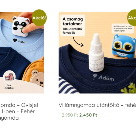
Akció!
Akc
yomda – Ovisjel
Villámnyomda utántöltő – fehé
 1-ben – Fehér
2.950
Ft
2.450
Ft
anyomda