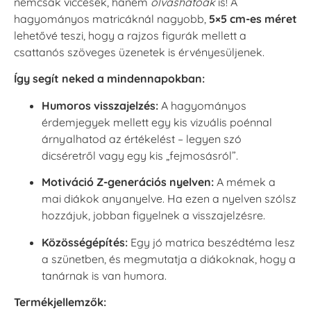
nemcsak viccesek, hanem
olvashatóak
is! A
hagyományos matricáknál nagyobb,
5×5 cm-es méret
lehetővé teszi, hogy a rajzos figurák mellett a
csattanós szöveges üzenetek is érvényesüljenek.
Így segít neked a mindennapokban:
Humoros visszajelzés:
A hagyományos
érdemjegyek mellett egy kis vizuális poénnal
árnyalhatod az értékelést – legyen szó
dicséretről vagy egy kis „fejmosásról”.
Motiváció Z-generációs nyelven:
A mémek a
mai diákok anyanyelve. Ha ezen a nyelven szólsz
hozzájuk, jobban figyelnek a visszajelzésre.
Közösségépítés:
Egy jó matrica beszédtéma lesz
a szünetben, és megmutatja a diákoknak, hogy a
tanárnak is van humora.
Termékjellemzők: