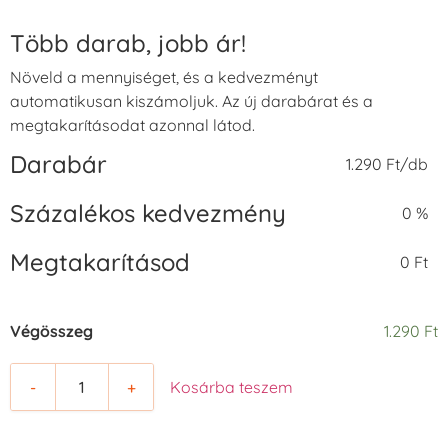
Több darab, jobb ár!
Növeld a mennyiséget, és a kedvezményt
automatikusan kiszámoljuk. Az új darabárat és a
megtakarításodat azonnal látod.
Darabár
1.290 Ft/db
Százalékos kedvezmény
0 %
Megtakarításod
0 Ft
Végösszeg
1.290 Ft
-
+
Kosárba teszem