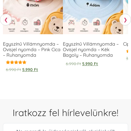
❮
❯
Egyszínű Villámnyomda –
Egyszínű Villámnyomda –
Cip
Ovisjel nyomda – Pink Cica
Ovisjel nyomda – Kék
– Ruhanyomda
Bagoly – Ruhanyomda
Ér
3.
5.
6.990
Ft
5.990
Ft
/ 
Értékelés:
6.990
Ft
5.990
Ft
5.00
/ 5
Iratkozz fel hírlevelünkre!