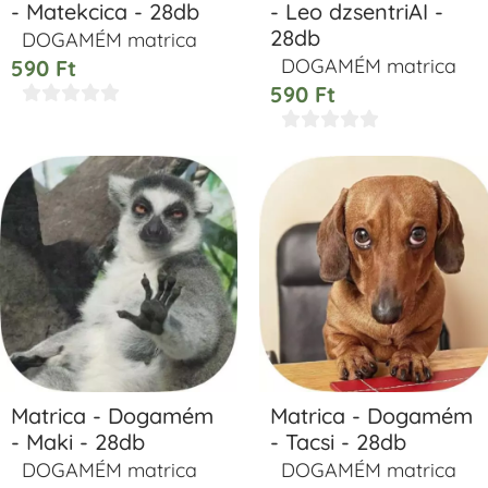
- Matekcica - 28db
- Leo dzsentriAI -
28db
DOGAMÉM matrica
DOGAMÉM matrica
590
Ft
590
Ft










Matrica - Dogamém
Matrica - Dogamém
- Maki - 28db
- Tacsi - 28db
DOGAMÉM matrica
DOGAMÉM matrica