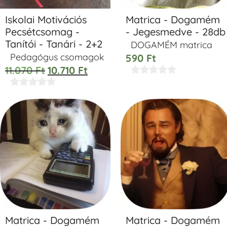
Iskolai Motivációs
Matrica - Dogamém
Pecsétcsomag -
- Jegesmedve - 28db
Tanítói - Tanári - 2+2
DOGAMÉM matrica
Pedagógus csomagok
590
Ft
11.070
Ft
10.710
Ft










Matrica - Dogamém
Matrica - Dogamém