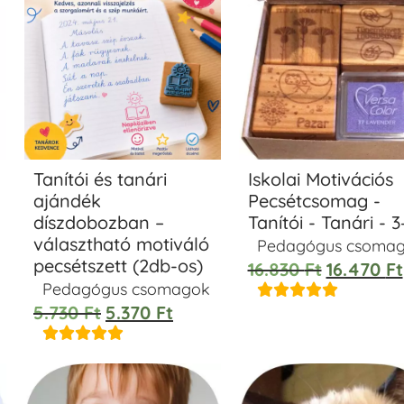
Tanítói és tanári
Iskolai Motivációs
ajándék
Pecsétcsomag -
díszdobozban –
Tanítói - Tanári - 3
választható motiváló
Pedagógus csoma
pecsétszett (2db-os)
16.830
Ft
16.470
Ft
Pedagógus csomagok





5.730
Ft
5.370
Ft




