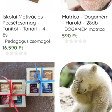
Iskolai Motivációs
Matrica - Dogamém
Pecsétcsomag -
- Harold - 28db
Tanítói - Tanári - 4-
DOGAMÉM matrica
Es
590
Ft
Pedagógus csomagok





16.590
Ft




