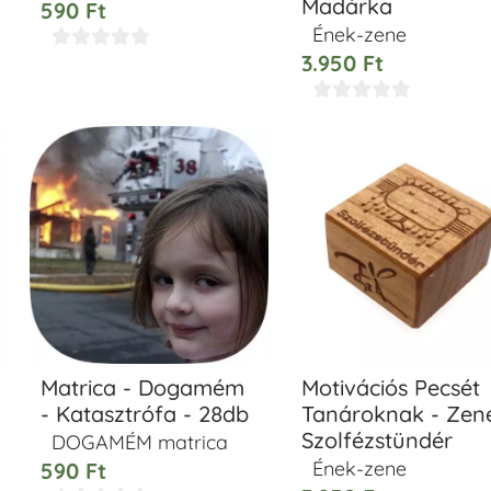
Madárka
590
Ft
Ének-zene





3.950
Ft





Matrica - Dogamém
Motivációs Pecsét
- Katasztrófa - 28db
Tanároknak - Zene
Szolfézstündér
DOGAMÉM matrica
Ének-zene
590
Ft