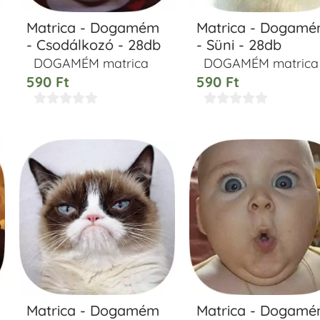
Matrica - Dogamém
Matrica - Dogam
- Csodálkozó - 28db
- Süni - 28db
DOGAMÉM matrica
DOGAMÉM matrica
590
Ft
590
Ft










Matrica - Dogamém
Matrica - Dogam