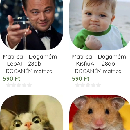
Matrica - Dogamém
Matrica - Dogamém
- LeoAI - 28db
- KisfiúAI - 28db
DOGAMÉM matrica
DOGAMÉM matrica
590
Ft
590
Ft









