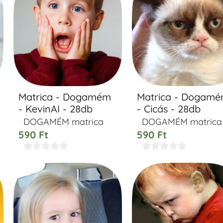
Matrica - Dogamém
Matrica - Dogam
- KevinAI - 28db
- Cicás - 28db
DOGAMÉM matrica
DOGAMÉM matrica
590
Ft
590
Ft









