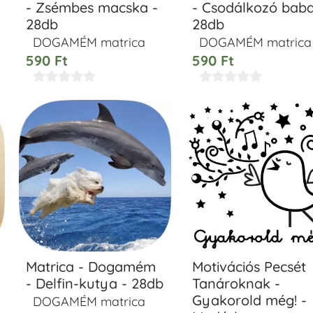
- Zsémbes macska -
- Csodálkozó baba
28db
28db
DOGAMÉM matrica
DOGAMÉM matrica
590
Ft
590
Ft










Matrica - Dogamém
Motivációs Pecsét
- Delfin-kutya - 28db
Tanároknak -
Gyakorold még! -
DOGAMÉM matrica