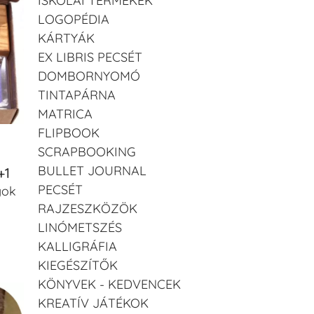
ISKOLAI TERMÉKEK
LOGOPÉDIA
KÁRTYÁK
EX LIBRIS PECSÉT
DOMBORNYOMÓ
TINTAPÁRNA
MATRICA
FLIPBOOK
SCRAPBOOKING
BULLET JOURNAL
+1
PECSÉT
gok
RAJZESZKÖZÖK
LINÓMETSZÉS
KALLIGRÁFIA
KIEGÉSZÍTŐK
KÖNYVEK - KEDVENCEK
KREATÍV JÁTÉKOK