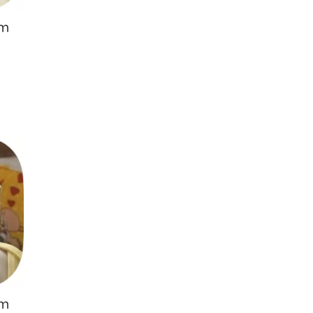
ém
ém