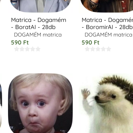
Matrica - Dogamém
Matrica - Dogam
- BoratAI - 28db
- BoromirAI - 28db
DOGAMÉM matrica
DOGAMÉM matrica
590
Ft
590
Ft









