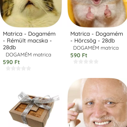
Matrica - Dogamém
Matrica - Dogamém
- Rémült macska -
- Hörcsög - 28db
28db
DOGAMÉM matrica
DOGAMÉM matrica
590
Ft
590
Ft









