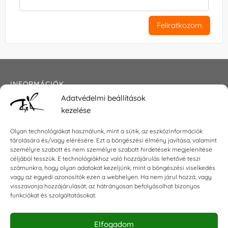
Feliratkozom
INFORMÁCIÓK
Adatvédelmi beállítások
Általános szerződési feltételek
kezelése
Adatkezelési tájékoztató
Impresszum
Olyan technológiákat használunk, mint a sütik, az eszközinformációk
tárolására és/vagy elérésére. Ezt a böngészési élmény javítása, valamint
személyre szabott és nem személyre szabott hirdetések megjelenítése
céljából tesszük. E technológiákhoz való hozzájárulás lehetővé teszi
KAPCSOLAT
számunkra, hogy olyan adatokat kezeljünk, mint a böngészési viselkedés
vagy az egyedi azonosítók ezen a webhelyen. Ha nem járul hozzá, vagy
visszavonja hozzájárulását, az hátrányosan befolyásolhat bizonyos
E-mail:
shop@torokszilvi.com
funkciókat és szolgáltatásokat.
Telefon: +36 30 6767872
Elfogadom