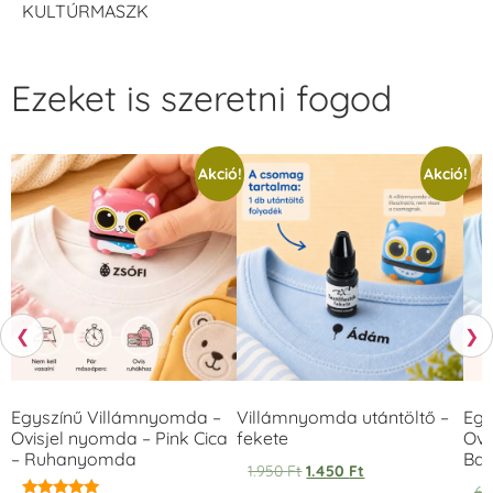
KULTÚRMASZK
Ezeket is szeretni fogod
Akció!
Akció!
❮
❯
Egyszínű Villámnyomda –
Villámnyomda utántöltő –
Egy
Ovisjel nyomda – Pink Cica
fekete
Ovi
– Ruhanyomda
Bag
1.950
Ft
1.450
Ft
6.