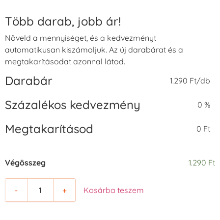
Több darab, jobb ár!
Növeld a mennyiséget, és a kedvezményt
automatikusan kiszámoljuk. Az új darabárat és a
megtakarításodat azonnal látod.
Darabár
1.290 Ft/db
Százalékos kedvezmény
0 %
Megtakarításod
0 Ft
Végösszeg
1.290 Ft
-
+
Kosárba teszem