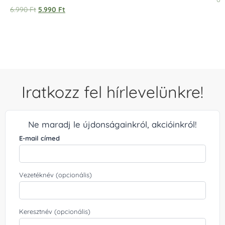
Értékelés:
6.990
Ft
5.990
Ft
5.00
/ 5
Iratkozz fel hírlevelünkre!
Ne maradj le újdonságainkról, akcióinkról!
E-mail címed
Vezetéknév (opcionális)
Keresztnév (opcionális)