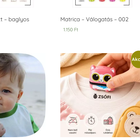
tt – baglyos
Matrica – Válogatás – 002
1.150
Ft
Akc