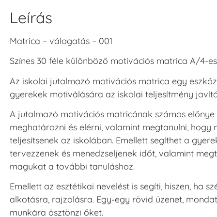
Leírás
Matrica – válogatás – 001
Színes 30 féle különböző motivációs matrica A/4-es
Az iskolai jutalmazó motivációs matrica egy eszköz
gyerekek motiválására az iskolai teljesítmény javí
A jutalmazó motivációs matricának számos előnye le
meghatározni és elérni, valamint megtanulni, hogy
teljesítsenek az iskolában. Emellett segíthet a gy
tervezzenek és menedzseljenek időt, valamint megt
magukat a további tanuláshoz.
Emellett az esztétikai nevelést is segíti, hiszen, ha s
alkotásra, rajzolásra. Egy-egy rövid üzenet, mondat
munkára ösztönzi őket.