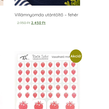
Villámnyomda utántöltő – fehér
2.950
Ft
2.450
Ft
Akció!