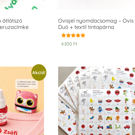
m átlátszó
Ovisjel nyomdacsomag – Ovis
ceruzacímke
Duó + textil tintapárna
Értékelés:
4.830
Ft
5.00
/ 5
Akció!