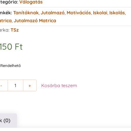
tegória:
Válogatás
mkék:
Tanítóknak
,
Jutalmazó
,
Motivációs
,
Iskolai
,
Iskolás
,
trica
,
Jutalmazó Matrica
rka:
TSz
.150
Ft
Rendelhető
-
+
Kosárba teszem
 (0)