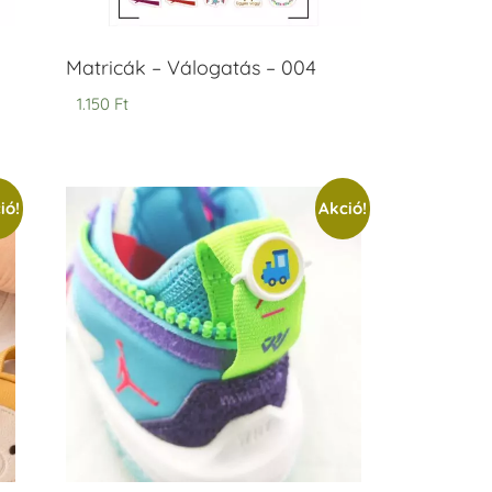
Matricák – Válogatás – 004
1.150
Ft
ió!
Akció!