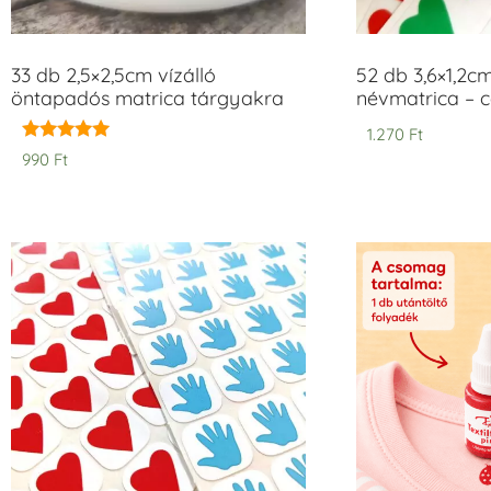
33 db 2,5×2,5cm vízálló
52 db 3,6×1,2c
öntapadós matrica tárgyakra
névmatrica – 
1.270
Ft
Értékelés:
990
Ft
5.00
/ 5