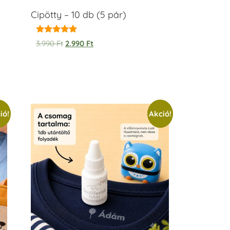
Cipötty – 10 db (5 pár)
Értékelés:
3.990
Ft
2.990
Ft
5.00
/ 5
ió!
Akció!