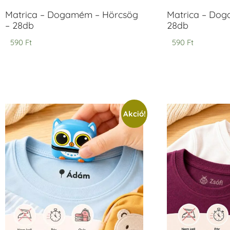
Matrica – Dogamém – Hörcsög
Matrica – Dog
– 28db
28db
590
Ft
590
Ft
Akció!