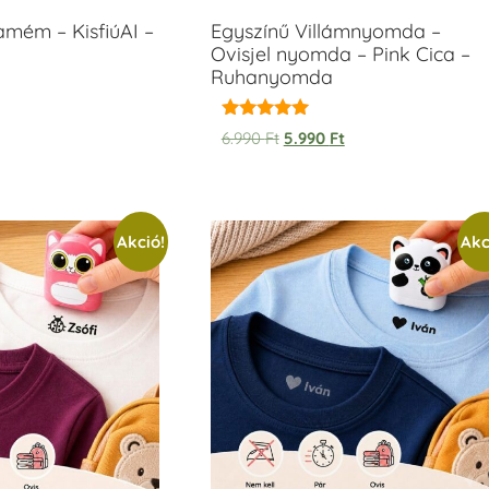
amém – KisfiúAI –
Egyszínű Villámnyomda –
Ovisjel nyomda – Pink Cica –
Ruhanyomda
Értékelés:
6.990
Ft
5.990
Ft
5.00
/ 5
Akció!
Akc