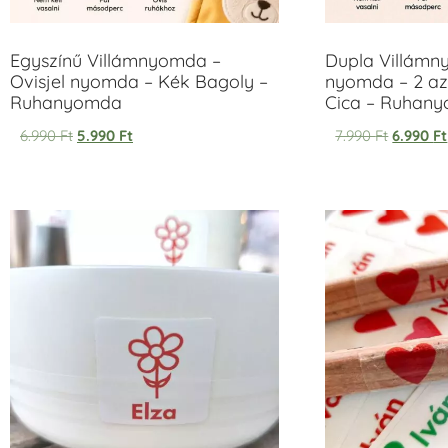
Egyszínű Villámnyomda –
Dupla Villámn
Ovisjel nyomda – Kék Bagoly –
nyomda – 2 az
Ruhanyomda
Cica – Ruhan
6.990
Ft
5.990
Ft
7.990
Ft
6.990
Ft