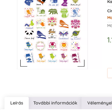
Ka
Cí
Ma
Má
1
Leírás
További információk
Vélemények