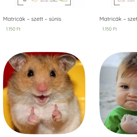
Matricák – szett – sünis
Matricák – sze
1.150
Ft
1.150
Ft