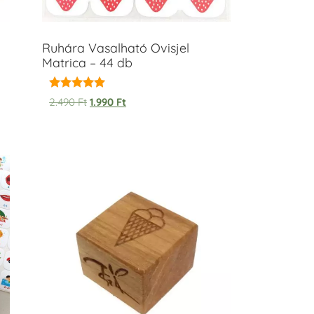
Ruhára Vasalható Ovisjel
Matrica – 44 db
Értékelés:
2.490
Ft
1.990
Ft
5.00
/ 5