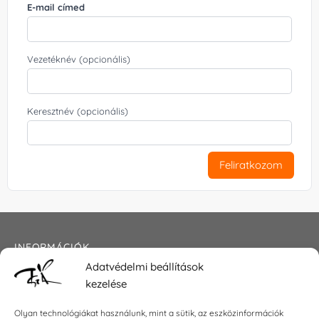
E-mail címed
Vezetéknév (opcionális)
Keresztnév (opcionális)
Feliratkozom
INFORMÁCIÓK
Adatvédelmi beállítások
Általános szerződési feltételek
kezelése
Adatkezelési tájékoztató
Impresszum
Olyan technológiákat használunk, mint a sütik, az eszközinformációk