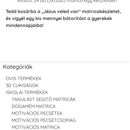
ellátott 24 db (2x12db) matrica egy készletben.
Tedd kosárba a „Jézus veled van” matricakészletet,
és vigyél egy kis mennyei bátorítást a gyerekek
mindennapjaiba!
Kategóriák
OVIS TERMÉKEK
3D CUKISÁGOK
ISKOLAI TERMÉKEK
TANULÁST SEGÍTŐ MATRICÁK
DOGAMÉM MATRICA
MOTIVÁCIÓS PECSÉTEK
MOTIVÁCIÓS PECSÉTCSOMAG
MOTIVÁCIÓS MATRICA