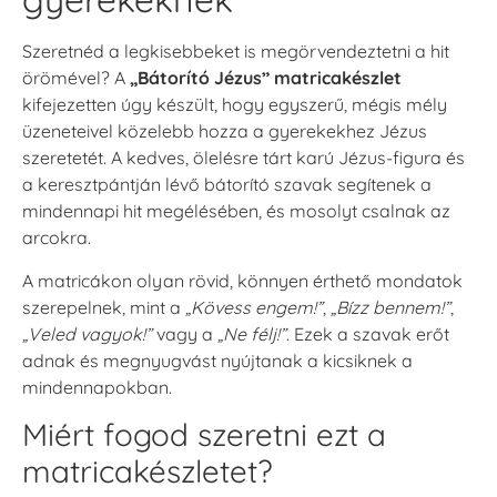
Szeretnéd a legkisebbeket is megörvendeztetni a hit
örömével? A
„Bátorító Jézus” matricakészlet
kifejezetten úgy készült, hogy egyszerű, mégis mély
üzeneteivel közelebb hozza a gyerekekhez Jézus
szeretetét. A kedves, ölelésre tárt karú Jézus-figura és
a keresztpántján lévő bátorító szavak segítenek a
mindennapi hit megélésében, és mosolyt csalnak az
arcokra.
A matricákon olyan rövid, könnyen érthető mondatok
szerepelnek, mint a
„Kövess engem!”
,
„Bízz bennem!”
,
„Veled vagyok!”
vagy a
„Ne félj!”
. Ezek a szavak erőt
adnak és megnyugvást nyújtanak a kicsiknek a
mindennapokban.
Miért fogod szeretni ezt a
matricakészletet?