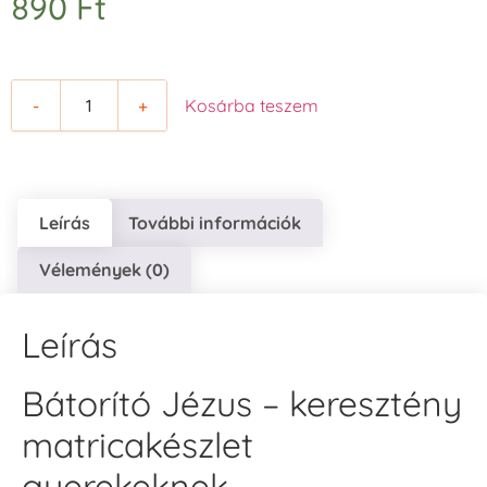
890
Ft
-
+
Kosárba teszem
Leírás
További információk
Vélemények (0)
Leírás
Bátorító Jézus – keresztény
matricakészlet
gyerekeknek