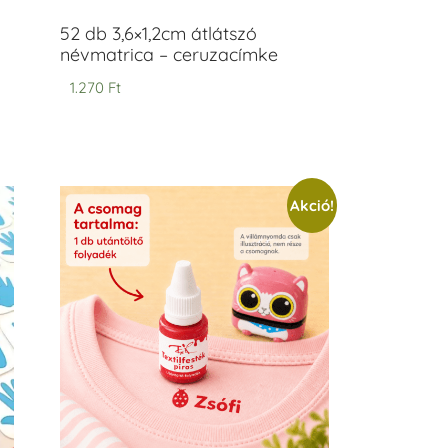
52 db 3,6×1,2cm átlátszó
névmatrica – ceruzacímke
1.270
Ft
Akció!