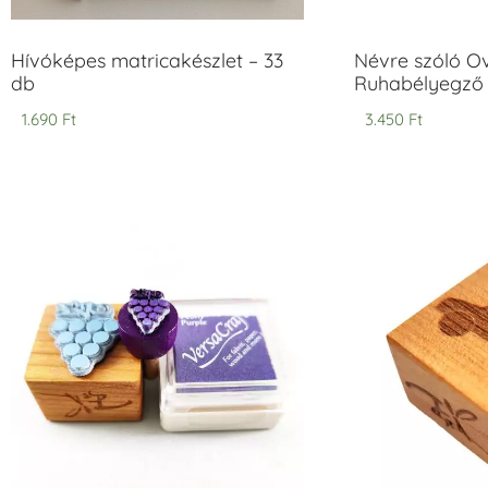
Hívóképes matricakészlet – 33
Névre szóló O
db
Ruhabélyegző 
1.690
Ft
3.450
Ft