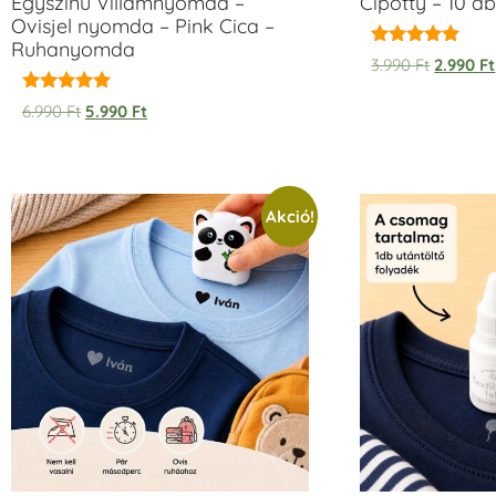
Egyszínű Villámnyomda –
Cipötty – 10 db
Ovisjel nyomda – Pink Cica –
Ruhanyomda
Értékelés:
3.990
Ft
2.990
Ft
5.00
/ 5
Értékelés:
6.990
Ft
5.990
Ft
5.00
/ 5
Akció!