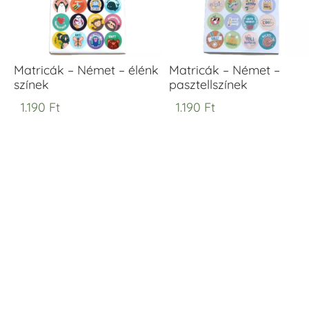
Matricák – Német – élénk
Matricák – Német –
színek
pasztellszínek
1.190
Ft
1.190
Ft