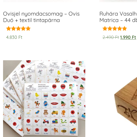
Ovisjel nyomdacsomag – Ovis
Ruhára Vasalha
Duó + textil tintapárna
Matrica – 44 d
Értékelés:
Értékelés:
4.830
Ft
2.490
Ft
1.990
Ft
5.00
5.00
/ 5
/ 5