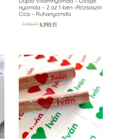
Dupla Villámnyomda – Ovisjel
–
nyomda – 2 az 1-ben -Rózsaszín
Cica – Ruhanyomda
7.990
Ft
6.990
Ft