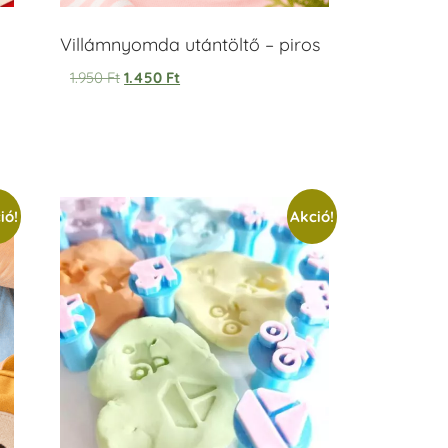
Villámnyomda utántöltő – piros
1.950
Ft
1.450
Ft
ió!
Akció!