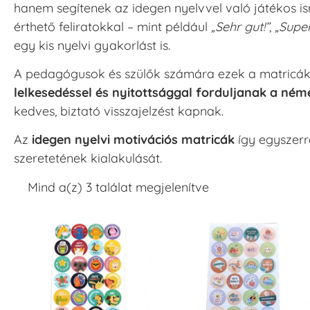
hanem segítenek az idegen nyelvvel való játékos i
érthető feliratokkal – mint például
„Sehr gut!”
,
„Super
egy kis nyelvi gyakorlást is.
A pedagógusok és szülők számára ezek a matricák 
lelkesedéssel és nyitottsággal forduljanak a néme
kedves, biztató visszajelzést kapnak.
Az
idegen nyelvi motivációs matricák
így egyszerre
szeretetének kialakulását.
Mind a(z) 3 találat megjelenítve