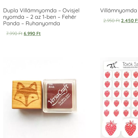
Dupla Villámnyomda – Ovisjel
Villámnyomda u
nyomda – 2 az 1-ben – Fehér
2.950
Ft
2.450
F
Panda – Ruhanyomda
7.990
Ft
6.990
Ft