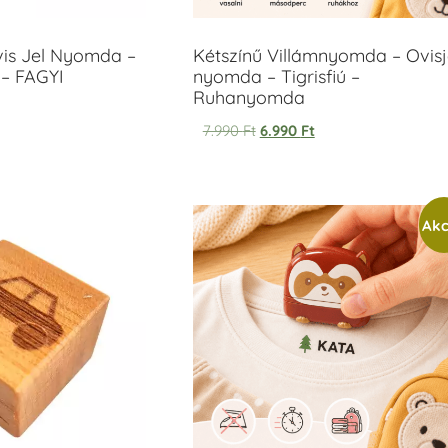
vis Jel Nyomda –
Kétszínű Villámnyomda – Ovisj
– FAGYI
nyomda – Tigrisfiú –
Ruhanyomda
7.990
Ft
6.990
Ft
Akc