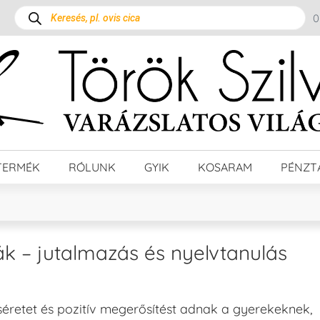
TERMÉK
RÓLUNK
GYIK
KOSARAM
PÉNZT
k – jutalmazás és nyelvtanulás
éretet és pozitív megerősítést adnak a gyerekeknek,