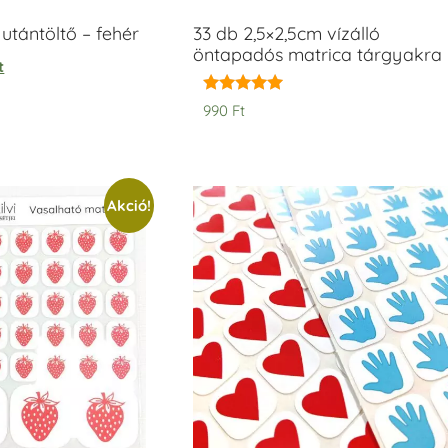
tántöltő – fehér
33 db 2,5×2,5cm vízálló
öntapadós matrica tárgyakra
t
Értékelés:
990
Ft
5.00
/ 5
Akció!