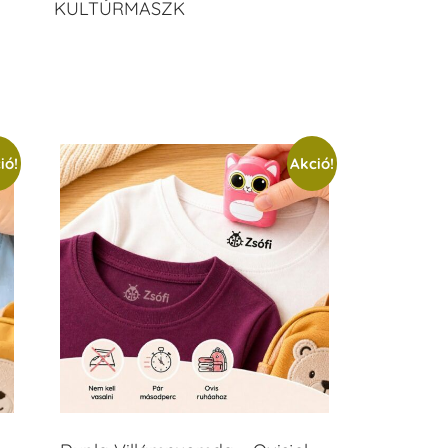
KULTÚRMASZK
ió!
Akció!