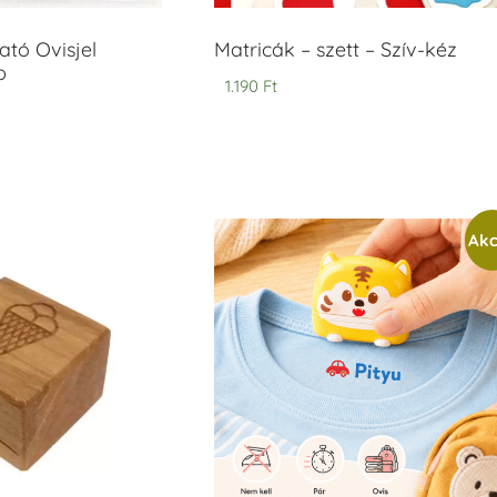
tó Ovisjel
Matricák – szett – Szív-kéz
b
1.190
Ft
Akc