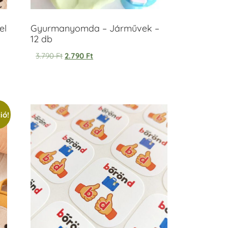
el
Gyurmanyomda – Járművek –
12 db
3.790
Ft
2.790
Ft
ió!