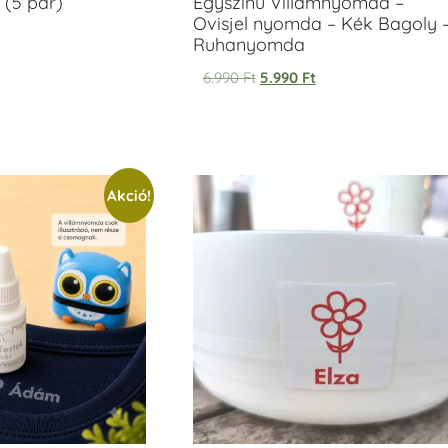
 (5 pár)
Egyszínű Villámnyomda –
Ovisjel nyomda – Kék Bagoly 
Ruhanyomda
6.990
Ft
5.990
Ft
Akció!