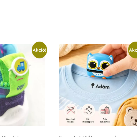
Akció!
Akc