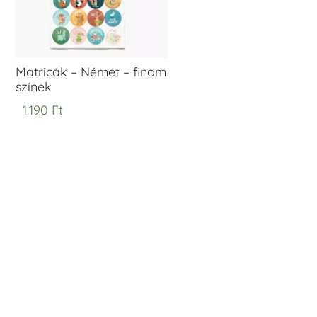
Matricák – Német – finom
színek
1.190
Ft