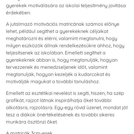
gyerekek motiválására az iskolai teljesítmény javítása
érdekében.
A jutalmazó motivációs matricának számos előnye
lehet, például segíthet a gyerekeknek céljaikat
meghatározni és elérni, valamint megtanulni, hogy
milyen eszközök állnak rendelkezésükre ahhoz, hogy
teljesítsenek az iskolában. Emellett segíthet a
gyerekeknek abban is, hogy megtanulják, hogyan
tervezzenek és menedzseljenek időt, valamint
megtanulják, hogyan kezeljék a kudarcokat és
motiválják magukat a további tanuláshoz.
Emellett az esztétikai nevelést is segíti, hiszen, ha szép
grafikát, rajzot látnak inspirálhatja őket további
alkotásra, rajzolásra. Egy-egy rövid üzenet, mondat jót
tesz a diákok önértékelésének és további sikeres
munkára ösztönzi őket.
A matricák 3cm-esek.