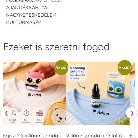
AJÁNDÉKKÁRTYA
NAGYKERESKEDELEM
KULTÚRMASZK
Ezeket is szeretni fogod
Akció!
Akció!
❮
❯
Egyszínű Villámnyomda –
Villámnyomda utántöltő –
Egy