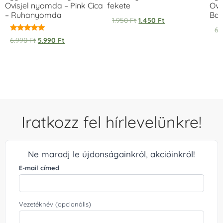
Ovisjel nyomda – Pink Cica
fekete
Ovi
– Ruhanyomda
Bag
1.950
Ft
1.450
Ft
6.
Értékelés:
6.990
Ft
5.990
Ft
5.00
/ 5
Iratkozz fel hírlevelünkre!
Ne maradj le újdonságainkról, akcióinkról!
E-mail címed
Vezetéknév (opcionális)