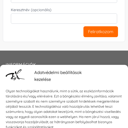
Keresztnév (opcionális)
Feliratkozom
INFORMÁCIÓK
Adatvédelmi beállítások
Általános szerződési feltételek
kezelése
Adatkezelési tájékoztató
Impresszum
Olyan technológiákat használunk, mint a sütik, az eszközinformációk
tárolására és/vagy elérésére. Ezt a böngészési élmény javítása, valamint
személyre szabott és nem személyre szabott hirdetések megjelenítése
céljából tesszük. E technológiákhoz való hozzájárulás lehetővé teszi
KAPCSOLAT
számunkra, hogy olyan adatokat kezeljünk, mint a böngészési viselkedés
vagy az egyedi azonosítók ezen a webhelyen. Ha nem járul hozzá, vagy
visszavonja hozzájárulását, az hátrányosan befolyásolhat bizonyos
E-mail:
shop@torokszilvi.com
funkciókat és szolgáltatásokat.