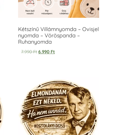
Kétszínű Villámnyomda – Ovisjel
nyomda – Vöröspanda –
Ruhanyomda
7.990
Ft
6.990
Ft