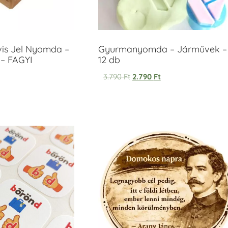
vis Jel Nyomda –
Gyurmanyomda – Járművek –
– FAGYI
12 db
3.790
Ft
2.790
Ft