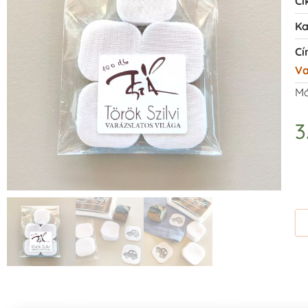
Ci
Ka
Cí
Va
Má
3