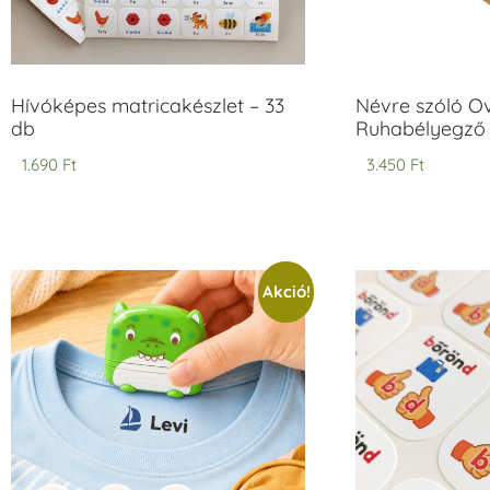
Hívóképes matricakészlet – 33
Névre szóló O
db
Ruhabélyegző 
1.690
Ft
3.450
Ft
Akció!