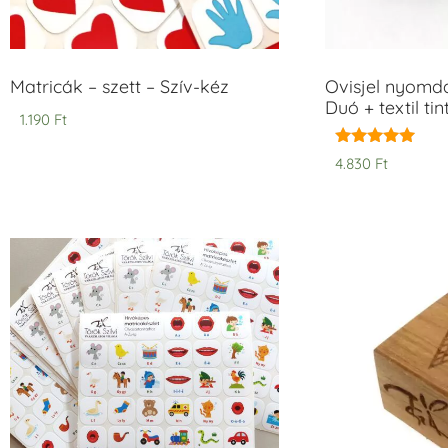
Matricák – szett – Szív-kéz
Ovisjel nyomd
Duó + textil ti
1.190
Ft
Értékelés:
4.830
Ft
5.00
/ 5