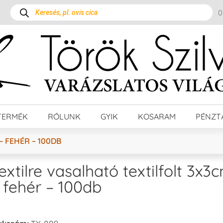
TERMÉK
RÓLUNK
GYIK
KOSARAM
PÉNZT
– FEHÉR – 100DB
extilre vasalható textilfolt 3x3
 fehér – 100db