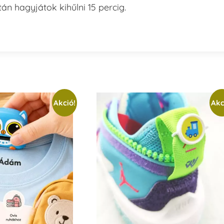
n hagyjátok kihűlni 15 percig.
Akció!
Akc