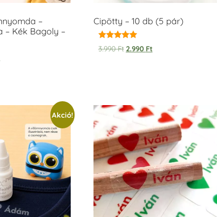
ámnyomda –
Cipötty – 10 db (5 pár)
a – Kék Bagoly –
Értékelés:
3.990
Ft
2.990
Ft
5.00
t
/ 5
Akció!