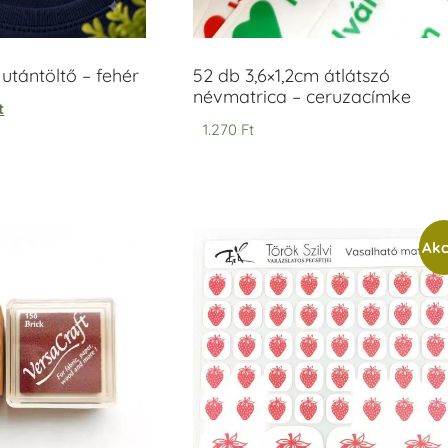
tántöltő – fehér
52 db 3,6×1,2cm átlátszó
névmatrica – ceruzacímke
t
1.270
Ft
Akc