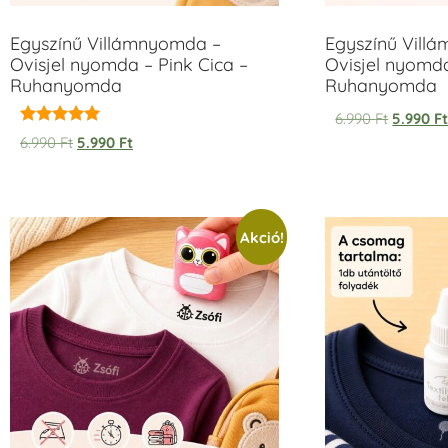
Egyszínű Villámnyomda –
Egyszínű Vill
Ovisjel nyomda – Pink Cica –
Ovisjel nyomd
Ruhanyomda
Ruhanyomda
6.990
Ft
5.990
F
Értékelés:
6.990
Ft
5.990
Ft
5.00
/ 5
Akció!