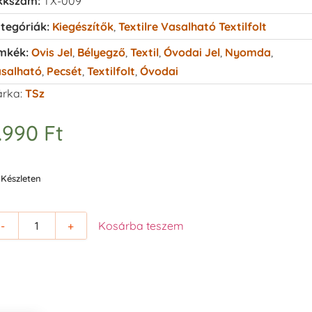
kkszám:
TX-009
tegóriák:
Kiegészítők
,
Textilre Vasalható Textilfolt
mkék:
Ovis Jel
,
Bélyegző
,
Textil
,
Óvodai Jel
,
Nyomda
,
salható
,
Pecsét
,
Textilfolt
,
Óvodai
rka:
TSz
.990
Ft
Készleten
-
+
Kosárba teszem