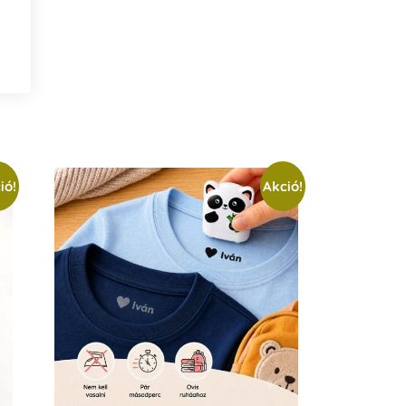
ió!
Akció!