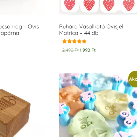
acsomag – Ovis
Ruhára Vasalható Ovisjel
ntapárna
Matrica – 44 db
Értékelés:
2.490
Ft
1.990
Ft
5.00
/ 5
Akc