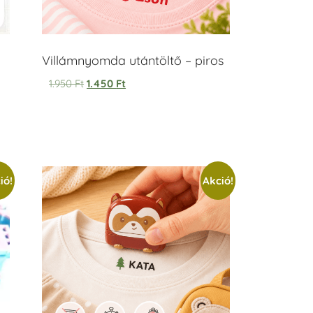
Villámnyomda utántöltő – piros
1.950
Ft
1.450
Ft
ió!
Akció!