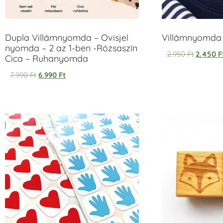
Dupla Villámnyomda – Ovisjel
Villámnyomda u
nyomda – 2 az 1-ben -Rózsaszín
2.950
Ft
2.450
F
Cica – Ruhanyomda
7.990
Ft
6.990
Ft