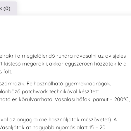
 (0)
 felrakni a megjelölendő ruhára rávasalni az ovisjeles
rt kistesó megörökli, akkor egyszerűen húzzátok le a
 folt.
 származik. Felhasználható gyermeknadrágok,
ülönböző patchwork technikával készített
ható és körülvarrható. Vasalási hőfok: pamut – 200°C,
lával az anyagra (ne használjatok műszövetet). A
 Vasaljátok át nagyobb nyomás alatt 15 – 20