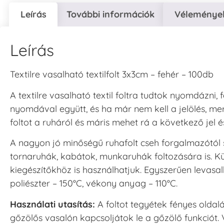
Leírás
További információk
Vélemények
Leírás
Textilre vasalható textilfolt 3x3cm – fehér – 100db
A textilre vasalható textil foltra tudtok nyomdázni,
nyomdával együtt, és ha már nem kell a jelölés, me
foltot a ruháról és máris mehet rá a következő jel és
A nagyon jó minőségű ruhafolt cseh forgalmazótól
tornaruhák, kabátok, munkaruhák foltozására is. K
kiegészítőkhöz is használhatjuk. Egyszerűen levasal
poliészter – 150°C, vékony anyag – 110°C.
Használati utasítás:
A foltot tegyétek fényes olda
gőzölős vasalón kapcsoljátok le a gőzölő funkciót.