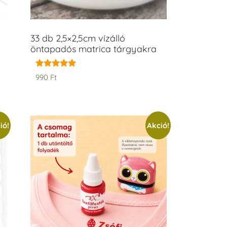
33 db 2,5×2,5cm vízálló
öntapadós matrica tárgyakra
Értékelés:
990
Ft
5.00
/ 5
ió!
Akció!