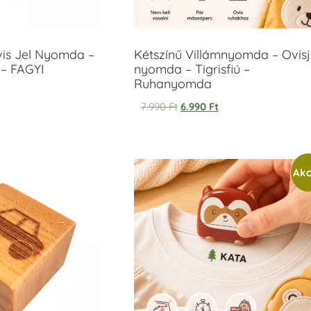
vis Jel Nyomda –
Kétszínű Villámnyomda – Ovisj
– FAGYI
nyomda – Tigrisfiú –
Ruhanyomda
7.990
Ft
6.990
Ft
Akc