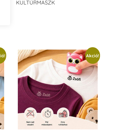
KULTÚRMASZK
ió!
Akció!