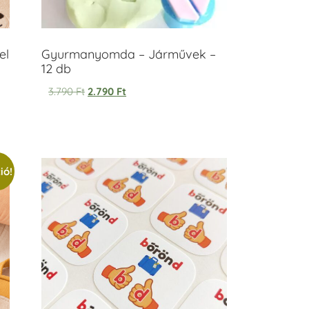
el
Gyurmanyomda – Járművek –
12 db
3.790
Ft
2.790
Ft
ió!