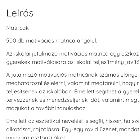
Leírás
Matricák
500 db motivációs matrica angolul.
Az iskolai jutalmazó motivációs matrica egy eszköz
gyerekek motiválására az iskolai teljesítmény javí
A jutalmazó motivációs matricának számos előnye le
meghatározni és elérni, valamint megtanulni, hogy
teljesítsenek az iskolában. Emellett segíthet a gy
tervezzenek és menedzseljenek időt, valamint megt
magukat a további tanuláshoz.
Emellett az esztétikai nevelést is segíti, hiszen, ha s
alkotásra, rajzolásra. Egy-egy rövid üzenet, mondat
munkára ösztönzi őket.