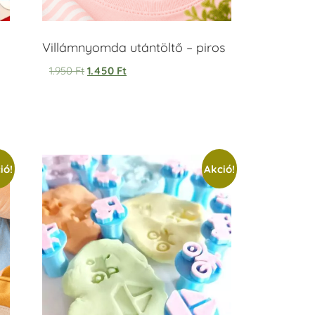
Villámnyomda utántöltő – piros
1.950
Ft
1.450
Ft
ió!
Akció!