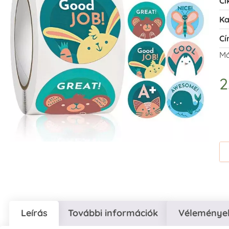
Ci
Ka
Cí
Má
2
Leírás
További információk
Vélemények