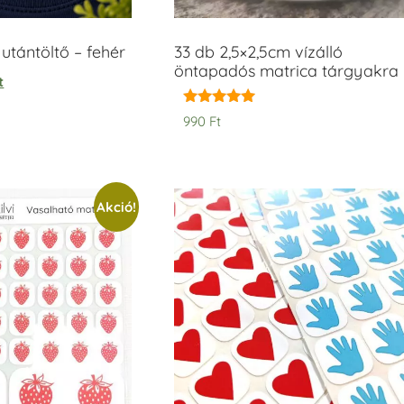
tántöltő – fehér
33 db 2,5×2,5cm vízálló
öntapadós matrica tárgyakra
t
Értékelés:
990
Ft
5.00
/ 5
Akció!