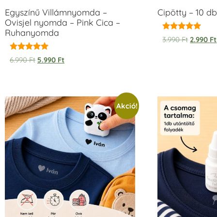
Egyszínű Villámnyomda –
Cipötty – 10 db
Ovisjel nyomda – Pink Cica –
Ruhanyomda
Értékelés:
3.990
Ft
2.990
Ft
5.00
/ 5
Értékelés:
6.990
Ft
5.990
Ft
5.00
/ 5
Akció!