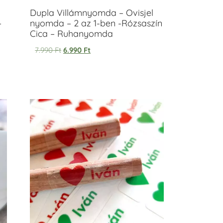
Dupla Villámnyomda – Ovisjel
–
nyomda – 2 az 1-ben -Rózsaszín
Cica – Ruhanyomda
7.990
Ft
6.990
Ft