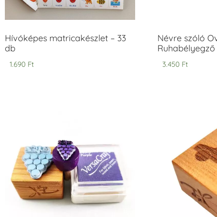
Hívóképes matricakészlet – 33
Névre szóló O
db
Ruhabélyegző 
1.690
Ft
3.450
Ft