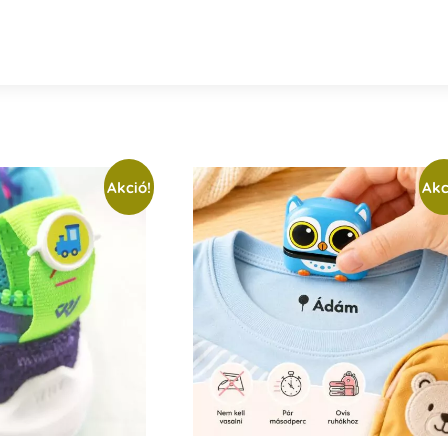
Akció!
Akc