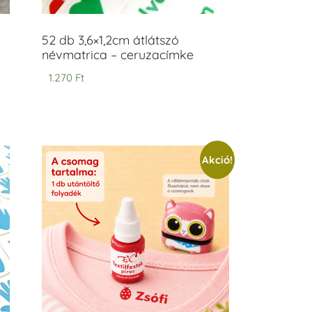
52 db 3,6×1,2cm átlátszó
névmatrica – ceruzacímke
1.270
Ft
Akció!