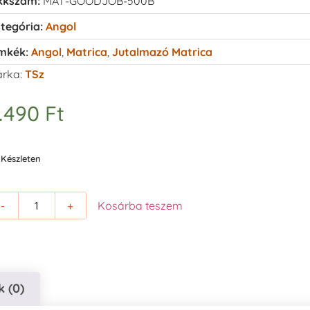
kkszám:
MAT-GOODJOB-500B
tegória:
Angol
mkék:
Angol
,
Matrica
,
Jutalmazó Matrica
rka:
TSz
.490
Ft
Készleten
-
+
Kosárba teszem
 (0)