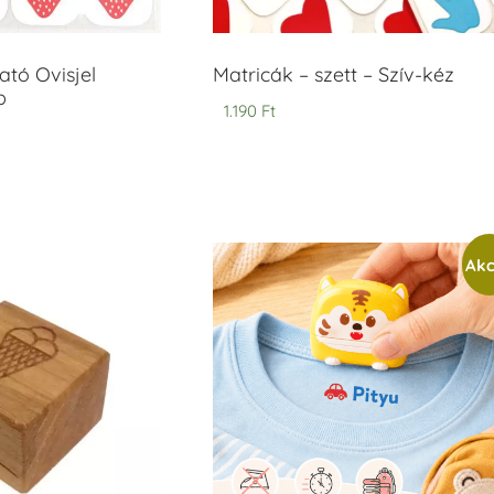
tó Ovisjel
Matricák – szett – Szív-kéz
b
1.190
Ft
Akc