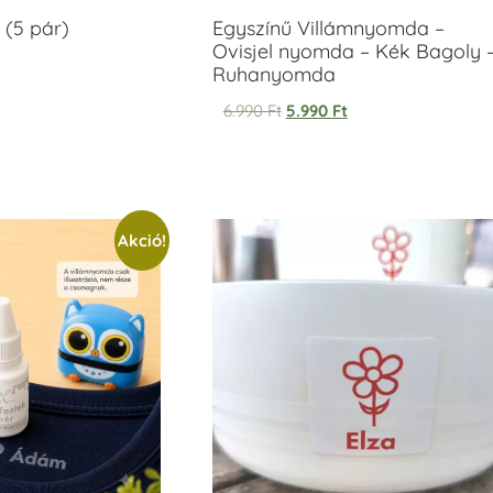
 (5 pár)
Egyszínű Villámnyomda –
Ovisjel nyomda – Kék Bagoly 
Ruhanyomda
6.990
Ft
5.990
Ft
Akció!