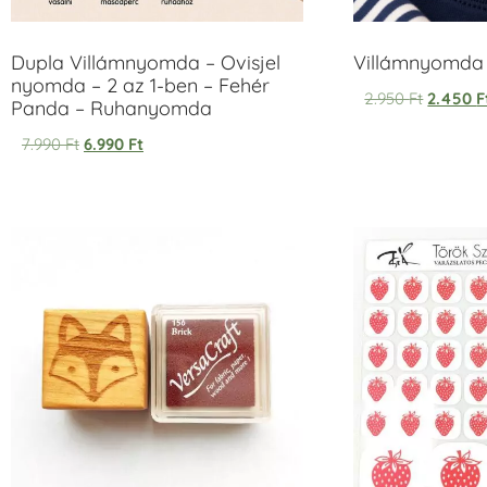
Dupla Villámnyomda – Ovisjel
Villámnyomda u
nyomda – 2 az 1-ben – Fehér
2.950
Ft
2.450
F
Panda – Ruhanyomda
7.990
Ft
6.990
Ft