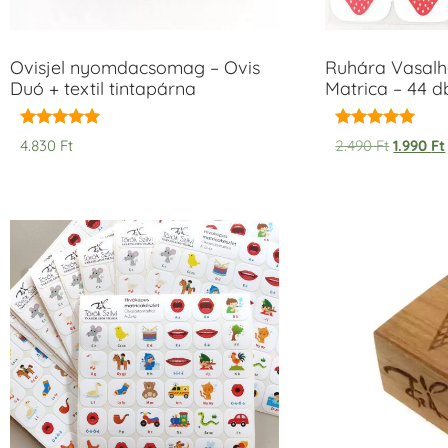
Ovisjel nyomdacsomag – Ovis
Ruhára Vasalha
Duó + textil tintapárna
Matrica – 44 d
Értékelés:
Értékelés:
4.830
Ft
2.490
Ft
1.990
Ft
5.00
5.00
/ 5
/ 5