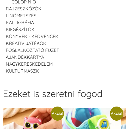
COLOP NIO
RAJZESZKÖZÖK
LINÓMETSZÉS
KALLIGRÁFIA
KIEGÉSZÍTŐK
KÖNYVEK - KEDVENCEK
KREATÍV JÁTÉKOK
FOGLALKOZTATÓ FÜZET
AJÁNDÉKKÁRTYA
NAGYKERESKEDELEM
KULTÚRMASZK
Ezeket is szeretni fogod
Akció!
Akció!