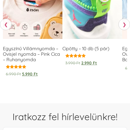
❮
❯
Egyszínű Villámnyomda –
Cipötty – 10 db (5 pár)
Egy
Ovisjel nyomda – Pink Cica
Ovi
– Ruhanyomda
Bag
Értékelés:
3.990
Ft
2.990
Ft
5.00
6.
/ 5
Értékelés:
6.990
Ft
5.990
Ft
5.00
/ 5
Iratkozz fel hírlevelünkre!