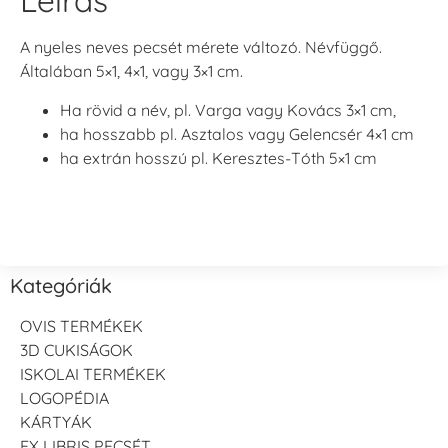
Leírás
A nyeles neves pecsét mérete változó. Névfüggő.
Általában 5×1, 4×1, vagy 3×1 cm.
Ha rövid a név, pl. Varga vagy Kovács 3×1 cm,
ha hosszabb pl. Asztalos vagy Gelencsér 4×1 cm
ha extrán hosszú pl. Keresztes-Tóth 5×1 cm
Kategóriák
OVIS TERMÉKEK
3D CUKISÁGOK
ISKOLAI TERMÉKEK
LOGOPÉDIA
KÁRTYÁK
EX LIBRIS PECSÉT