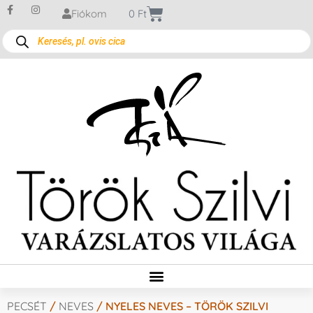
Fiókom
0
Ft
PECSÉT
/
NEVES
/ NYELES NEVES – TÖRÖK SZILVI