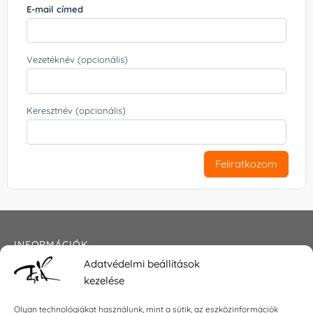
E-mail címed
Vezetéknév (opcionális)
Keresztnév (opcionális)
Feliratkozom
INFORMÁCIÓK
Adatvédelmi beállítások
Általános szerződési feltételek
kezelése
Adatkezelési tájékoztató
Impresszum
Olyan technológiákat használunk, mint a sütik, az eszközinformációk