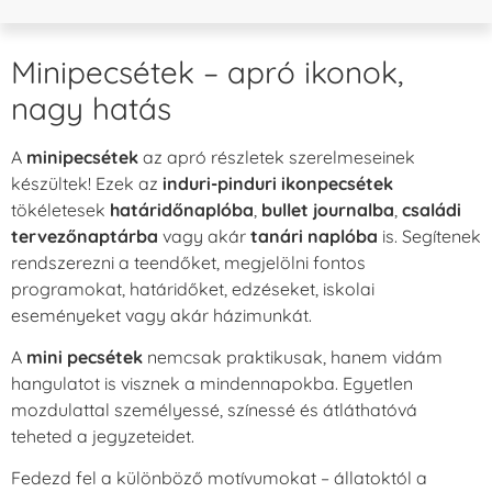
Minipecsétek – apró ikonok,
nagy hatás
A
minipecsétek
az apró részletek szerelmeseinek
készültek! Ezek az
induri-pinduri ikonpecsétek
tökéletesek
határidőnaplóba
,
bullet journalba
,
családi
tervezőnaptárba
vagy akár
tanári naplóba
is. Segítenek
rendszerezni a teendőket, megjelölni fontos
programokat, határidőket, edzéseket, iskolai
eseményeket vagy akár házimunkát.
A
mini pecsétek
nemcsak praktikusak, hanem vidám
hangulatot is visznek a mindennapokba. Egyetlen
mozdulattal személyessé, színessé és átláthatóvá
teheted a jegyzeteidet.
Fedezd fel a különböző motívumokat – állatoktól a