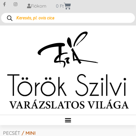
Fiókom
0
Ft
PECSÉT
/ MINI