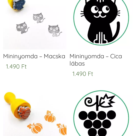
Mininyomda – Macska
Mininyomda – Cica
lábas
1.490
Ft
1.490
Ft