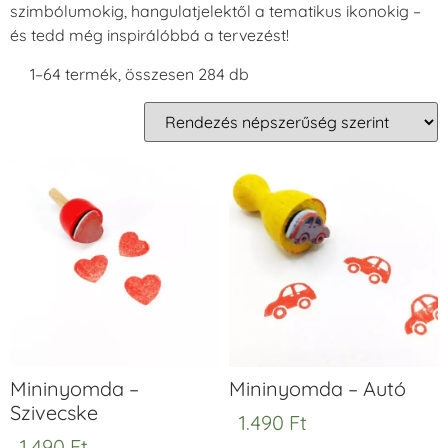
szimbólumokig, hangulatjelektől a tematikus ikonokig –
és tedd még inspirálóbbá a tervezést!
1–64 termék, összesen 284 db
Mininyomda –
Mininyomda – Autó
Szivecske
1.490
Ft
1.490
Ft