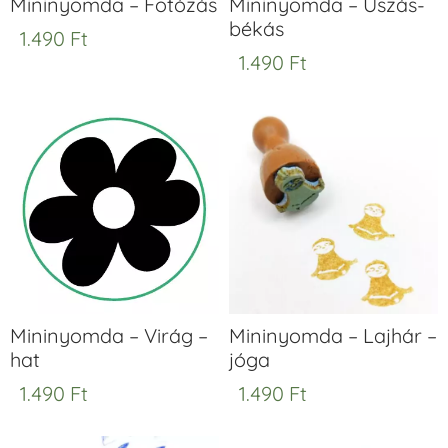
Mininyomda – Fotózás
Mininyomda – Úszás-
békás
1.490
Ft
1.490
Ft
Mininyomda – Virág –
Mininyomda – Lajhár –
hat
jóga
1.490
Ft
1.490
Ft