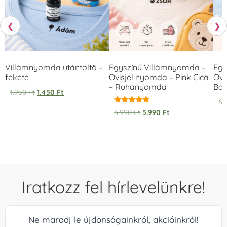
❮
❯
Villámnyomda utántöltő –
Egyszínű Villámnyomda –
Egy
fekete
Ovisjel nyomda – Pink Cica
Ovi
– Ruhanyomda
Bag
1.950
Ft
1.450
Ft
6.
Értékelés:
6.990
Ft
5.990
Ft
5.00
/ 5
Iratkozz fel hírlevelünkre!
Ne maradj le újdonságainkról, akcióinkról!