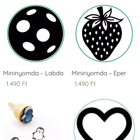
Mininyomda – Labda
Mininyomda – Eper
1.490
Ft
1.490
Ft