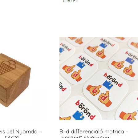
1.190
Ft
vis Jel Nyomda –
B–d differenciáló matrica –
– FAGYI
„bőrönd” hívószóval