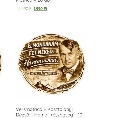
2.490
Ft
1.990
Ft
Versmatrica – Kosztolányi
Dezső – Hajnali részegség – 10