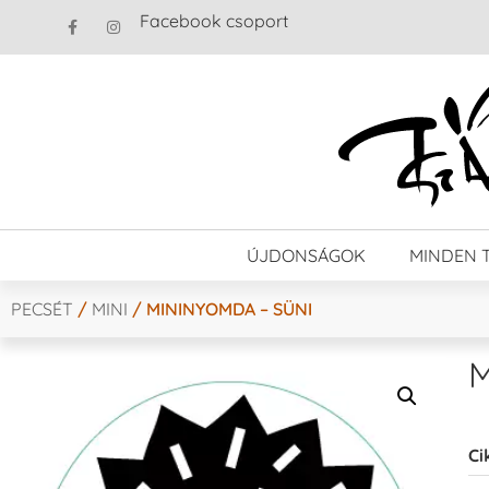
Facebook csoport
ÚJDONSÁGOK
MINDEN 
PECSÉT
/
MINI
/ MININYOMDA – SÜNI
M
Ci