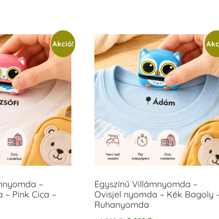
Akció!
Akc
ámnyomda –
Egyszínű Villámnyomda –
 – Pink Cica –
Ovisjel nyomda – Kék Bagoly 
Ruhanyomda