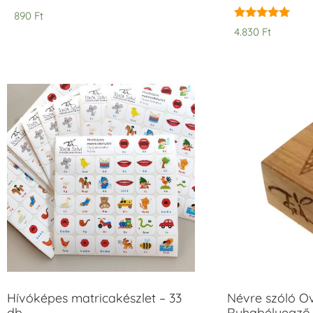
890
Ft
Értékelés:
4.830
Ft
5.00
/ 5
Hívóképes matricakészlet – 33
Névre szóló O
db
Ruhabélyegző 