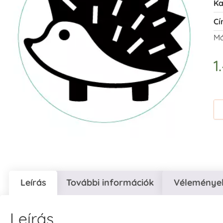
Ka
Cí
Má
1
Leírás
További információk
Vélemények
Leírás