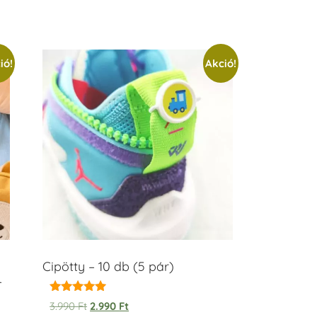
ió!
Akció!
Cipötty – 10 db (5 pár)
–
Értékelés:
3.990
Ft
2.990
Ft
5.00