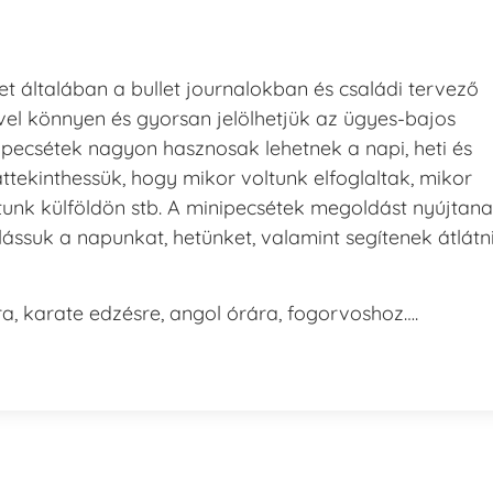
t általában a bullet journalokban és családi tervező
el könnyen és gyorsan jelölhetjük az ügyes-bajos
nipecsétek nagyon hasznosak lehetnek a napi, heti és
áttekinthessük, hogy mikor voltunk elfoglaltak, mikor
tunk külföldön stb. A minipecsétek megoldást nyújtan
lássuk a napunkat, hetünket, valamint segítenek átlátn
sra, karate edzésre, angol órára, fogorvoshoz….