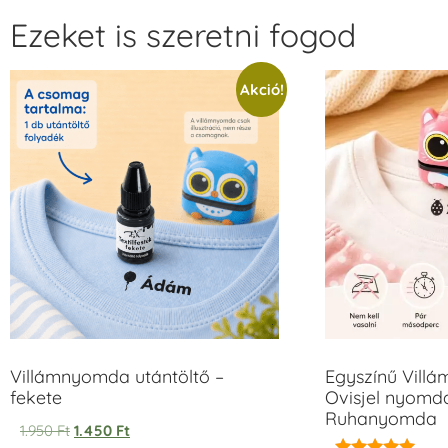
Ezeket is szeretni fogod
Akció!
Villámnyomda utántöltő –
Egyszínű Vill
fekete
Ovisjel nyomda
Ruhanyomda
1.950
Ft
1.450
Ft