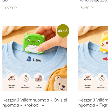
1.690
Ft
3.450
Ft
Akció!
Kétszínű Villámnyomda – Ovisjel
Kétszínű Villá
nyomda – Krokodil –
nyomda – Tigri