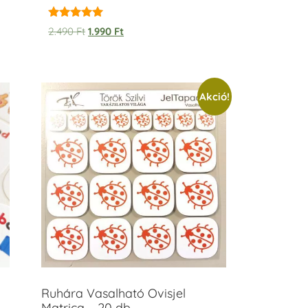
Értékelés:
2.490
Ft
1.990
Ft
5.00
/ 5
Akció!
Ruhára Vasalható Ovisjel
Matrica – 20 db