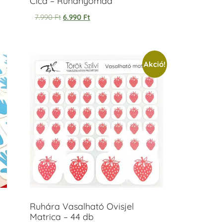
Cica – Ruhanyomda
7.990
Ft
6.990
Ft
Akció!
Ruhára Vasalható Ovisjel
Matrica – 44 db