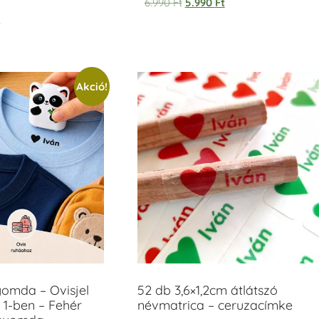
6.990
Ft
5.990
Ft
t
Akció!
yomda – Ovisjel
52 db 3,6×1,2cm átlátszó
 1-ben – Fehér
névmatrica – ceruzacímke