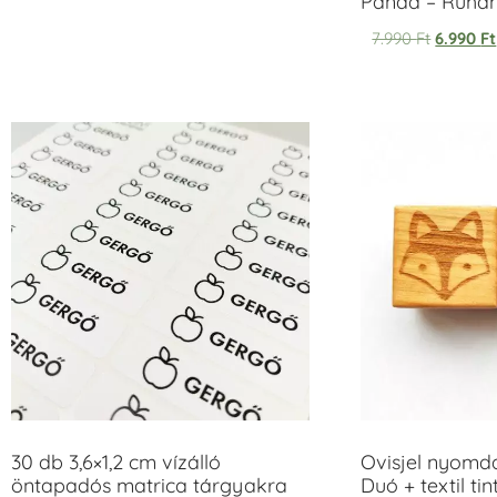
Panda – Ruh
7.990
Ft
6.990
Ft
30 db 3,6×1,2 cm vízálló
Ovisjel nyomd
öntapadós matrica tárgyakra
Duó + textil ti