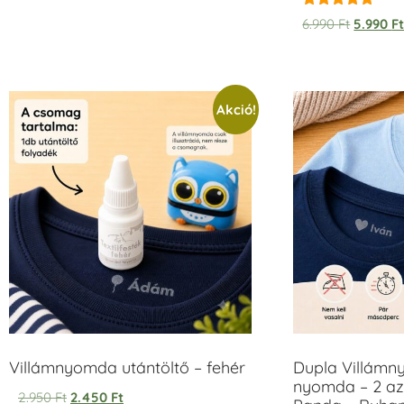
Értékelés:
6.990
Ft
5.990
F
5.00
/ 5
Akció!
Villámnyomda utántöltő – fehér
Dupla Villámn
nyomda – 2 az
2.950
Ft
2.450
Ft