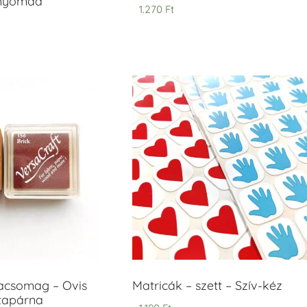
anyomda
1.270
Ft
acsomag – Ovis
Matricák – szett – Szív-kéz
ntapárna