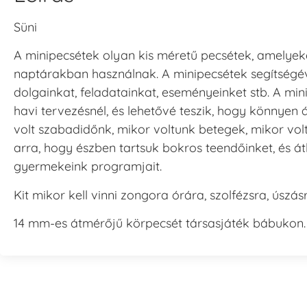
Süni
A minipecsétek olyan kis méretű pecsétek, amelyeke
naptárakban használnak. A minipecsétek segítségév
dolgainkat, feladatainkat, eseményeinket stb. A mi
havi tervezésnél, és lehetővé teszik, hogy könnyen 
volt szabadidőnk, mikor voltunk betegek, mikor vol
arra, hogy észben tartsuk bokros teendőinket, és át
gyermekeink programjait.
Kit mikor kell vinni zongora órára, szolfézsra, úszá
14 mm-es átmérőjű körpecsét társasjáték bábukon.