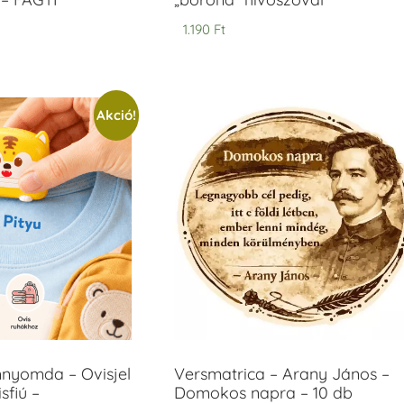
1.190
Ft
Akció!
mnyomda – Ovisjel
Versmatrica – Arany János –
sfiú –
Domokos napra – 10 db