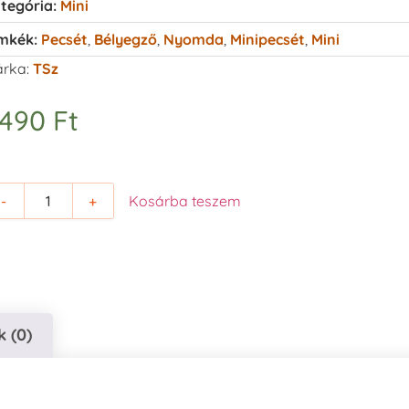
tegória:
Mini
mkék:
Pecsét
,
Bélyegző
,
Nyomda
,
Minipecsét
,
Mini
rka:
TSz
.490
Ft
-
+
Kosárba teszem
 (0)