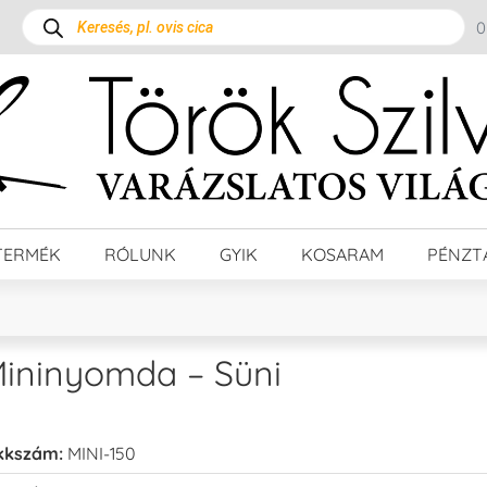
TERMÉK
RÓLUNK
GYIK
KOSARAM
PÉNZT
ininyomda – Süni
kkszám:
MINI-150