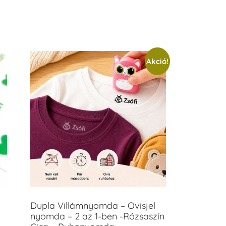
/ 5
Akció!
Dupla Villámnyomda – Ovisjel
nyomda – 2 az 1-ben -Rózsaszín