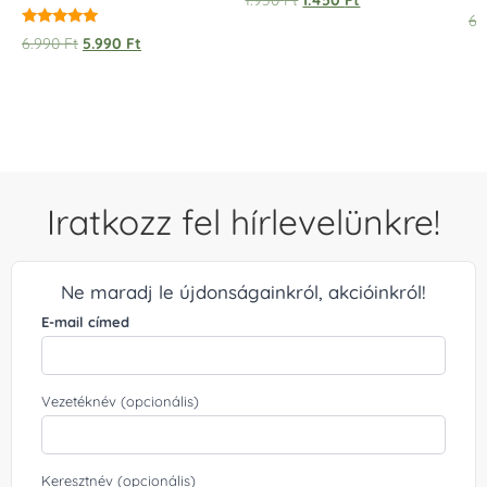
6.
Értékelés:
6.990
Ft
5.990
Ft
5.00
/ 5
Iratkozz fel hírlevelünkre!
Ne maradj le újdonságainkról, akcióinkról!
E-mail címed
Vezetéknév (opcionális)
Keresztnév (opcionális)