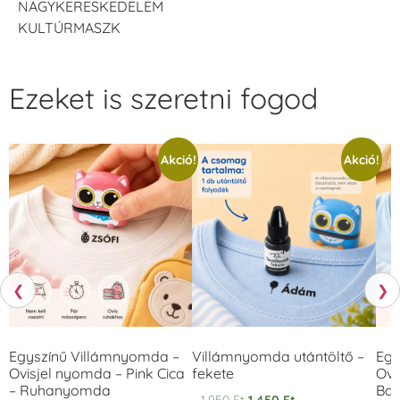
NAGYKERESKEDELEM
KULTÚRMASZK
Ezeket is szeretni fogod
Akció!
Akció!
❮
❯
Egyszínű Villámnyomda –
Villámnyomda utántöltő –
Egy
Ovisjel nyomda – Pink Cica
fekete
Ovi
– Ruhanyomda
Bag
1.950
Ft
1.450
Ft