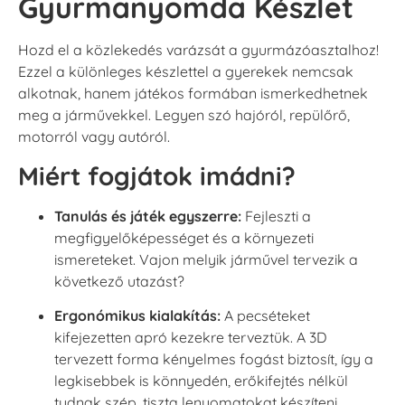
Gyurmanyomda Készlet
Hozd el a közlekedés varázsát a gyurmázóasztalhoz!
Ezzel a különleges készlettel a gyerekek nemcsak
alkotnak, hanem játékos formában ismerkedhetnek
meg a járművekkel. Legyen szó hajóról, repülőrő,
motorról vagy autóról.
Miért fogjátok imádni?
Tanulás és játék egyszerre:
Fejleszti a
megfigyelőképességet és a környezeti
ismereteket. Vajon melyik járművel tervezik a
következő utazást?
Ergonómikus kialakítás:
A pecséteket
kifejezetten apró kezekre terveztük. A 3D
tervezett forma kényelmes fogást biztosít, így a
legkisebbek is könnyedén, erőkifejtés nélkül
tudnak szép, tiszta lenyomatokat készíteni.