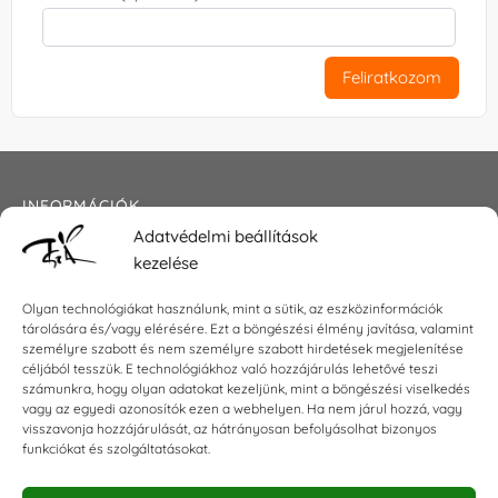
Feliratkozom
INFORMÁCIÓK
Adatvédelmi beállítások
Általános szerződési feltételek
kezelése
Adatkezelési tájékoztató
Impresszum
Olyan technológiákat használunk, mint a sütik, az eszközinformációk
tárolására és/vagy elérésére. Ezt a böngészési élmény javítása, valamint
személyre szabott és nem személyre szabott hirdetések megjelenítése
céljából tesszük. E technológiákhoz való hozzájárulás lehetővé teszi
KAPCSOLAT
számunkra, hogy olyan adatokat kezeljünk, mint a böngészési viselkedés
vagy az egyedi azonosítók ezen a webhelyen. Ha nem járul hozzá, vagy
visszavonja hozzájárulását, az hátrányosan befolyásolhat bizonyos
E-mail:
shop@torokszilvi.com
funkciókat és szolgáltatásokat.
Telefon: +36 30 6767872