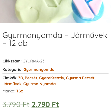
Gyurmanyomda – Járművek
– 12 db
Cikkszám:
GYURMA-23
Kategória:
Gyurmanyomda
Címkék:
3D
,
Pecsét
,
GyereKreatív
,
Gyurma Pecsét
,
Járművek
,
Gyurma Nyomda
Márka:
TSz
3.790
Ft
2.790
Ft