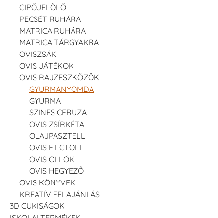
CIPŐJELÖLŐ
PECSÉT RUHÁRA
MATRICA RUHÁRA
MATRICA TÁRGYAKRA
OVISZSÁK
OVIS JÁTÉKOK
OVIS RAJZESZKÖZÖK
GYURMANYOMDA
GYURMA
SZINES CERUZA
OVIS ZSÍRKÉTA
OLAJPASZTELL
OVIS FILCTOLL
OVIS OLLÓK
OVIS HEGYEZŐ
OVIS KÖNYVEK
KREATÍV FELAJÁNLÁS
3D CUKISÁGOK
ISKOLAI TERMÉKEK