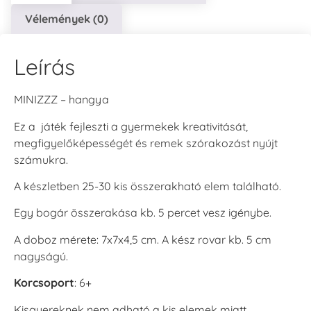
Vélemények (0)
Leírás
MINIZZZ – hangya
Ez a játék fejleszti a gyermekek kreativitását,
megfigyelőképességét és remek szórakozást nyújt
számukra.
A készletben 25-30 kis összerakható elem található.
Egy bogár összerakása kb. 5 percet vesz igénybe.
A doboz mérete: 7x7x4,5 cm. A kész rovar kb. 5 cm
nagyságú.
Korcsoport
: 6+
Kisgyereknek nem adható a kis elemek miatt.