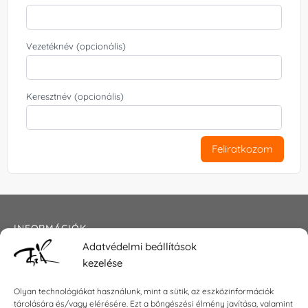
Vezetéknév (opcionális)
Keresztnév (opcionális)
Feliratkozom
INFORMÁCIÓK
Adatvédelmi beállítások
Általános szerződési feltételek
kezelése
Adatkezelési tájékoztató
Impresszum
Olyan technológiákat használunk, mint a sütik, az eszközinformációk
tárolására és/vagy elérésére. Ezt a böngészési élmény javítása, valamint