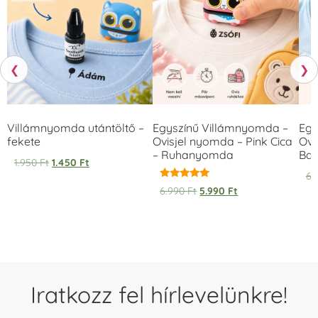
❮
❯
Villámnyomda utántöltő –
Egyszínű Villámnyomda –
Egy
fekete
Ovisjel nyomda – Pink Cica
Ovi
– Ruhanyomda
Bag
1.950
Ft
1.450
Ft
6.
Értékelés:
6.990
Ft
5.990
Ft
5.00
/ 5
Iratkozz fel hírlevelünkre!