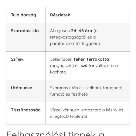
Tulajdonság
Részletek
Száradási idő
Átlagosan
24-48 óra
(a
rétegvastagságtól és a
páratartalomtól függően).
Színek
Jellemzően
fehér
,
terrakotta
(agyagszín) és
szürke
változatban
kapható.
Utómunka
Száradás után csiszolható, faragható,
fúrható és festhető.
Tisztíthatóság
Vízzel könnyen lemosható a kézről és
a legtöbb felületről.
Felhasználási tippek a