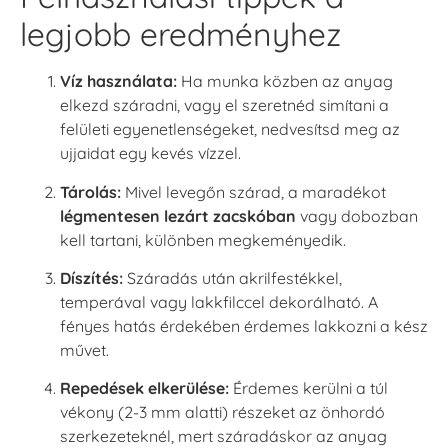
legjobb eredményhez
Víz használata:
Ha munka közben az anyag
elkezd száradni, vagy el szeretnéd simítani a
felületi egyenetlenségeket, nedvesítsd meg az
ujjaidat egy kevés vízzel.
Tárolás:
Mivel levegőn szárad, a maradékot
légmentesen lezárt zacskóban
vagy dobozban
kell tartani, különben megkeményedik.
Díszítés:
Száradás után akrilfestékkel,
temperával vagy lakkfilccel dekorálható. A
fényes hatás érdekében érdemes lakkozni a kész
művet.
Repedések elkerülése:
Érdemes kerülni a túl
vékony (2-3 mm alatti) részeket az önhordó
szerkezeteknél, mert száradáskor az anyag