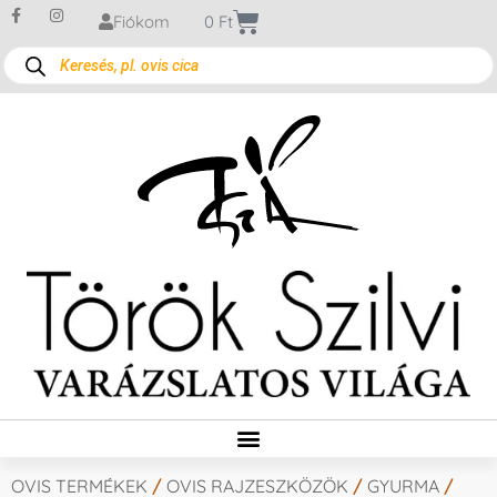
Fiókom
0
Ft
OVIS TERMÉKEK
/
OVIS RAJZESZKÖZÖK
/
GYURMA
/