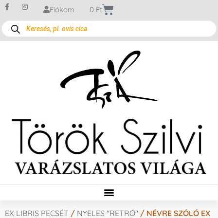
Fiókom
0
Ft
EX LIBRIS PECSÉT
/
NYELES "RETRÓ"
/ NÉVRE SZÓLÓ EX