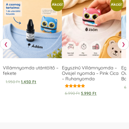
Akció!
Akció!
❮
❯
Villámnyomda utántöltő –
Egyszínű Villámnyomda –
Egy
fekete
Ovisjel nyomda – Pink Cica
Ovi
– Ruhanyomda
Bag
1.950
Ft
1.450
Ft
6.
Értékelés:
6.990
Ft
5.990
Ft
5.00
/ 5