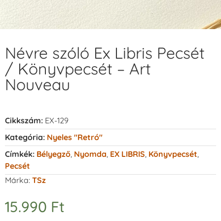
Névre szóló Ex Libris Pecsét
/ Könyvpecsét – Art
Nouveau
Cikkszám:
EX-129
Kategória:
Nyeles "retró"
Címkék:
Bélyegző
,
Nyomda
,
EX LIBRIS
,
Könyvpecsét
,
Pecsét
Márka:
TSz
15.990
Ft