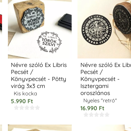
Névre szóló Ex Libris
Névre szóló Ex Libr
Pecsét /
Pecsét /
Könyvpecsét - Pötty
Könyvpecsét -
virág 3x3 cm
Isztergami
oroszlános
Kis kocka
Nyeles "retró"
5.990
Ft
16.990
Ft









