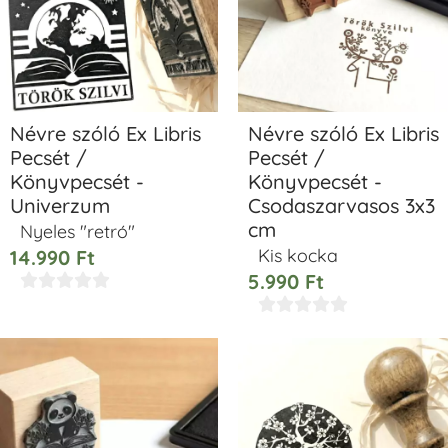
Névre szóló Ex Libris
Névre szóló Ex Libris
Pecsét /
Pecsét /
Könyvpecsét -
Könyvpecsét -
Univerzum
Csodaszarvasos 3x3
cm
Nyeles "retró"
Kis kocka
14.990
Ft
5.990
Ft









