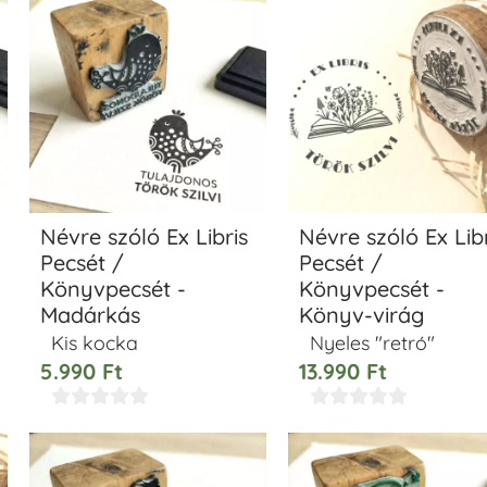
Névre szóló Ex Libris
Névre szóló Ex Libr
Pecsét /
Pecsét /
Könyvpecsét -
Könyvpecsét -
Madárkás
Könyv-virág
Kis kocka
Nyeles "retró"
5.990
Ft
13.990
Ft









