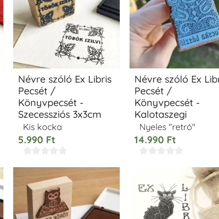
Névre szóló Ex Libris
Névre szóló Ex Libr
Pecsét /
Pecsét /
Könyvpecsét -
Könyvpecsét -
Szecessziós 3x3cm
Kalotaszegi
Kis kocka
Nyeles "retró"
5.990
Ft
14.990
Ft









