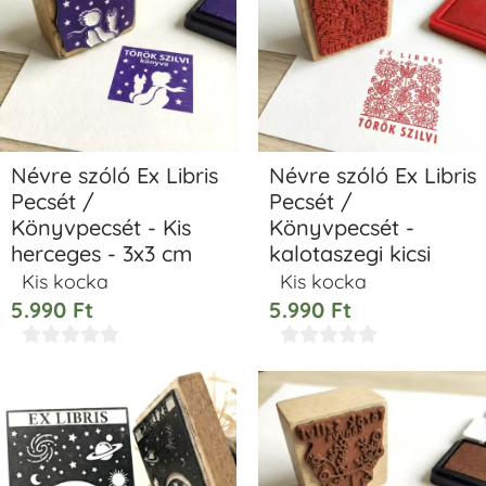
Névre szóló Ex Libris
Névre szóló Ex Libris
Pecsét /
Pecsét /
Könyvpecsét - Kis
Könyvpecsét -
herceges - 3x3 cm
kalotaszegi kicsi
Kis kocka
Kis kocka
5.990
Ft
5.990
Ft









