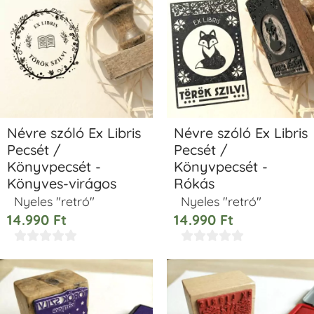
Névre szóló Ex Libris
Névre szóló Ex Libris
Pecsét /
Pecsét /
Könyvpecsét -
Könyvpecsét -
Könyves-virágos
Rókás
Nyeles "retró"
Nyeles "retró"
14.990
Ft
14.990
Ft









