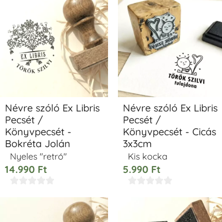
Névre szóló Ex Libris
Névre szóló Ex Libris
Pecsét /
Pecsét /
Könyvpecsét -
Könyvpecsét - Cicás
Bokréta Jolán
3x3cm
Nyeles "retró"
Kis kocka
14.990
Ft
5.990
Ft









