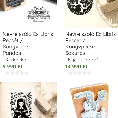
Névre szóló Ex Libris
Névre szóló Ex Libris
Pecsét /
Pecsét /
Könyvpecsét -
Könyvpecsét -
Pandás
Sakurás
Kis kocka
Nyeles "retró"
5.990
Ft
14.990
Ft









