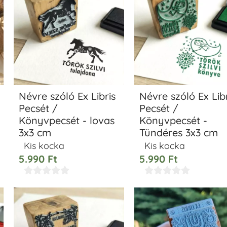
Névre szóló Ex Libris
Névre szóló Ex Libr
Pecsét /
Pecsét /
Könyvpecsét - lovas
Könyvpecsét -
3x3 cm
Tündéres 3x3 cm
Kis kocka
Kis kocka
5.990
Ft
5.990
Ft









