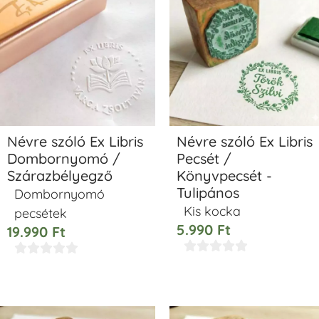
Névre szóló Ex Libris
Névre szóló Ex Libris
Dombornyomó /
Pecsét /
Szárazbélyegző
Könyvpecsét -
Tulipános
Dombornyomó
Kis kocka
pecsétek
5.990
Ft
19.990
Ft









