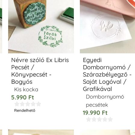
Névre szóló Ex Libris
Egyedi
Pecsét /
Dombornyomó /
Könyvpecsét -
Szárazbélyegző -
Bogyós
Saját Logóval /
Grafikával
Kis kocka
Dombornyomó
5.990
Ft
pecsétek





Rendelhető
19.990
Ft




