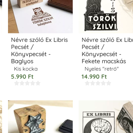
Névre szóló Ex Libris
Névre szóló Ex Libr
Pecsét /
Pecsét /
Könyvpecsét -
Könyvpecsét -
Baglyos
Fekete macskás
Kis kocka
Nyeles "retró"
5.990
Ft
14.990
Ft









