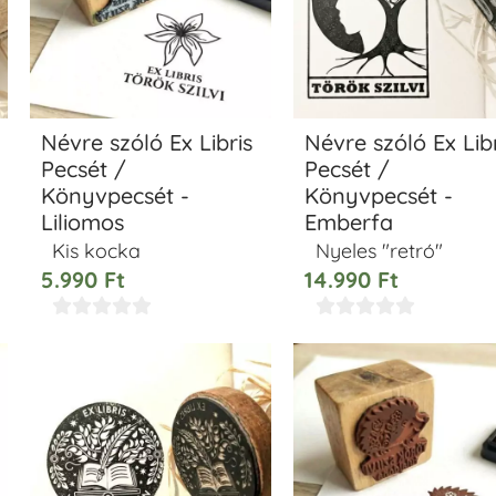
Névre szóló Ex Libris
Névre szóló Ex Libr
Pecsét /
Pecsét /
Könyvpecsét -
Könyvpecsét -
Liliomos
Emberfa
Kis kocka
Nyeles "retró"
5.990
Ft
14.990
Ft









