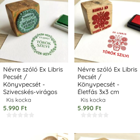
Névre szóló Ex Libris
Névre szóló Ex Libris
Pecsét /
Pecsét /
Könyvpecsét -
Könyvpecsét -
Szivecskés-virágos
Életfás 3x3 cm
Kis kocka
Kis kocka
5.990
Ft
5.990
Ft









