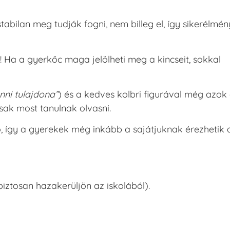
bilan meg tudják fogni, nem billeg el, így sikerélmén
 Ha a gyerkőc maga jelölheti meg a kincseit, sokkal
nni tulajdona”
) és a kedves kolbri figurával még azok
sak most tanulnak olvasni.
ő, így a gyerekek még inkább a sajátjuknak érezhetik 
ztosan hazakerüljön az iskolából).