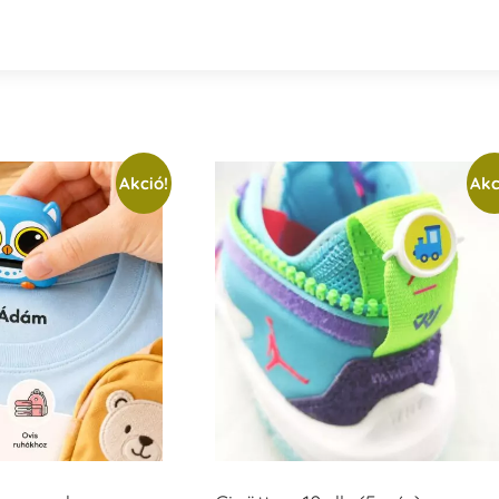
Akció!
Akc