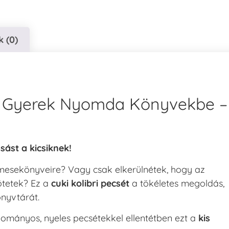
 (0)
óló Gyerek Nyomda Könyvekbe –
sást a kicsiknek!
esekönyveire? Vagy csak elkerülnétek, hogy az
ötetek? Ez a
cuki kolibri pecsét
a tökéletes megoldás,
nyvtárát.
mányos, nyeles pecsétekkel ellentétben ezt a
kis