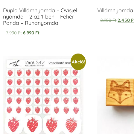
Dupla Villámnyomda – Ovisjel
Villámnyomda u
nyomda – 2 az 1-ben – Fehér
2.950
Ft
2.450
F
Panda – Ruhanyomda
7.990
Ft
6.990
Ft
Akció!