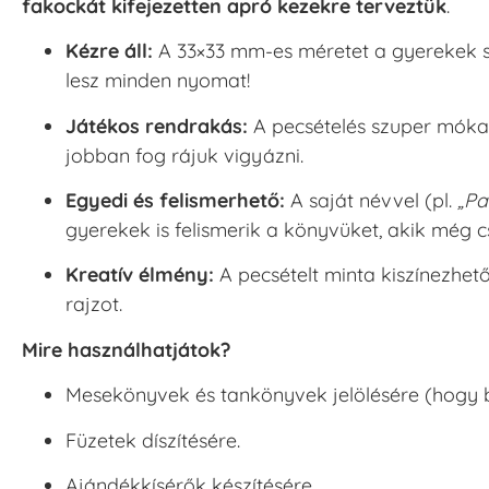
fakockát kifejezetten apró kezekre terveztük
.
Kézre áll:
A 33×33 mm-es méretet a gyerekek sta
lesz minden nyomat!
Játékos rendrakás:
A pecsételés szuper móka!
jobban fog rájuk vigyázni.
Egyedi és felismerhető:
A saját névvel (pl.
„Pa
gyerekek is felismerik a könyvüket, akik még c
Kreatív élmény:
A pecsételt minta kiszínezhet
rajzot.
Mire használhatjátok?
Mesekönyvek és tankönyvek jelölésére (hogy bi
Füzetek díszítésére.
Ajándékkísérők készítésére.