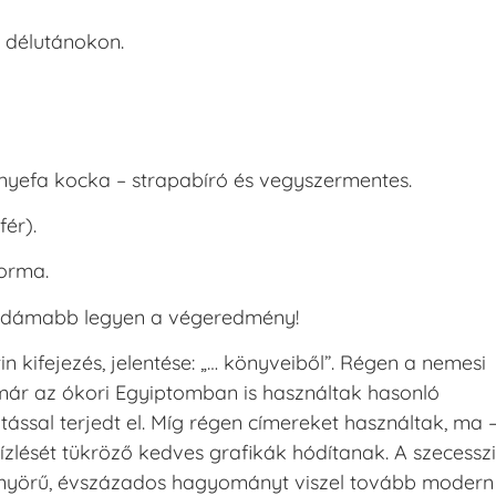
 délutánokon.
sznyefa kocka – strapabíró és vegyszermentes.
ér).
forma.
 vidámabb legyen a végeredmény!
in kifejezés, jelentése: „… könyveiből”. Régen a nemesi
már az ókori Egyiptomban is használtak hasonló
tással terjedt el. Míg régen címereket használtak, ma 
ízlését tükröző kedves grafikák hódítanak. A szecessz
 gyönyörű, évszázados hagyományt viszel tovább modern