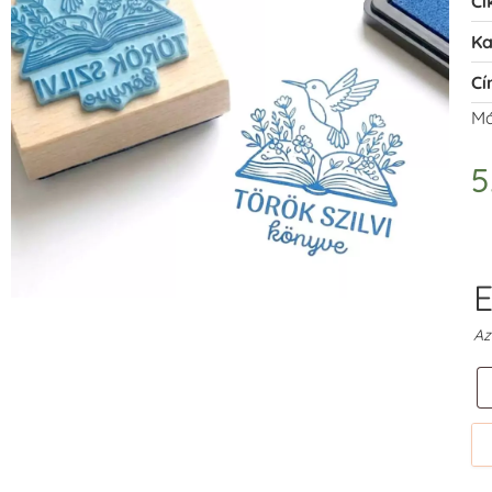
Ci
Ka
Cí
Má
5
E
Az