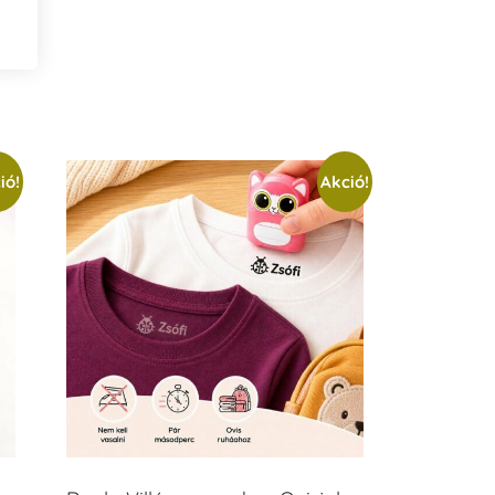
ió!
Akció!