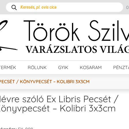
TERMÉK
RÓLUNK
GYIK
KOSARAM
PÉNZT
PECSÉT / KÖNYVPECSÉT – KOLIBRI 3X3CM
évre szóló Ex Libris Pecsét /
önyvpecsét – Kolibri 3x3cm