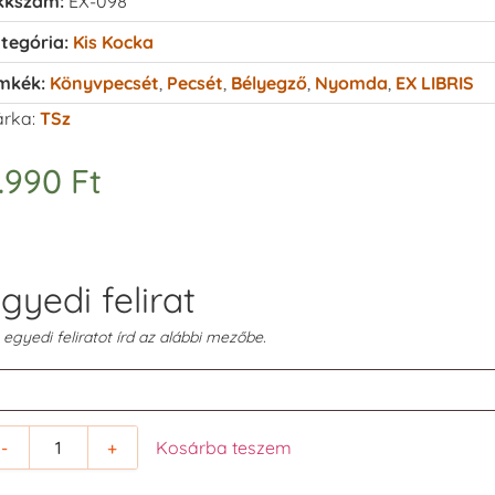
kkszám:
EX-098
tegória:
Kis Kocka
mkék:
Könyvpecsét
,
Pecsét
,
Bélyegző
,
Nyomda
,
EX LIBRIS
rka:
TSz
.990
Ft
gyedi felirat
 egyedi feliratot írd az alábbi mezőbe.
-
+
Kosárba teszem