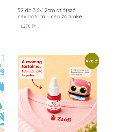
52 db 3,6×1,2cm átlátszó
névmatrica – ceruzacímke
1.270
Ft
Akció!