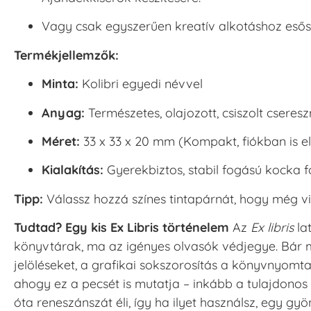
Vagy csak egyszerűen kreatív alkotáshoz esős
Termékjellemzők:
Minta:
Kolibri egyedi névvel
Anyag:
Természetes, olajozott, csiszolt csere
Méret:
33 x 33 x 20 mm (Kompakt, fiókban is elf
Kialakítás:
Gyerekbiztos, stabil fogású kocka 
Tipp:
Válassz hozzá színes tintapárnát, hogy még
Tudtad? Egy kis Ex Libris történelem
Az
Ex libris
lat
könyvtárak, ma az igényes olvasók védjegye. Bár 
jelöléseket, a grafikai sokszorosítás a könyvnyomta
ahogy ez a pecsét is mutatja – inkább a tulajdonos 
óta reneszánszát éli, így ha ilyet használsz, egy