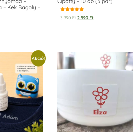
ámnyomda –
Cipötty – 10 db (5 pár)
a – Kék Bagoly –
Értékelés:
3.990
Ft
2.990
Ft
5.00
t
/ 5
Akció!