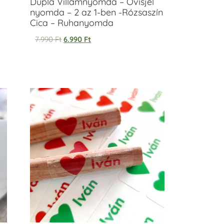
Dupla Villámnyomda – Ovisjel
nyomda – 2 az 1-ben -Rózsaszín
Cica – Ruhanyomda
7.990
Ft
6.990
Ft