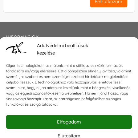
Feliratkozom
INFORMÁCIÓK
Adatvédelmi beállítások
Általános szerződési feltételek
kezelése
Adatkezelési tájékoztató
Impresszum
Olyan technológiákat használunk, mint a sütik, az eszközinformációk
tárolására és/vagy elérésére. Ezt a böngészési élmény javítása, valamint
személyre szabott és nem személyre szabott hirdetések megjelenítése
céljából tesszük. E technológiákhoz való hozzájárulás lehetővé teszi
KAPCSOLAT
számunkra, hogy olyan adatokat kezeljünk, mint a böngészési viselkedés
vagy az egyedi azonosítók ezen a webhelyen. Ha nem járul hozzá, vagy
visszavonja hozzájárulását, az hátrányosan befolyásolhat bizonyos
E-mail:
shop@torokszilvi.com
funkciókat és szolgáltatásokat.
Telefon: +36 30 6767872
Elfogadom
KÖZÖSSÉGI
Elutasítom