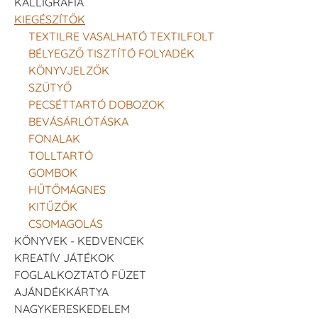
KALLIGRÁFIA
KIEGÉSZÍTŐK
TEXTILRE VASALHATÓ TEXTILFOLT
BÉLYEGZŐ TISZTÍTÓ FOLYADÉK
KÖNYVJELZŐK
SZÜTYŐ
PECSÉTTARTÓ DOBOZOK
BEVÁSÁRLÓTÁSKA
FONALAK
TOLLTARTÓ
GOMBOK
HŰTŐMÁGNES
KITŰZŐK
CSOMAGOLÁS
KÖNYVEK - KEDVENCEK
KREATÍV JÁTÉKOK
FOGLALKOZTATÓ FÜZET
AJÁNDÉKKÁRTYA
NAGYKERESKEDELEM