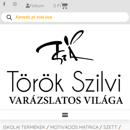
Fiókom
0
Ft
ISKOLAI TERMÉKEK
/
MOTIVÁCIÓS MATRICA
/
SZETT
/