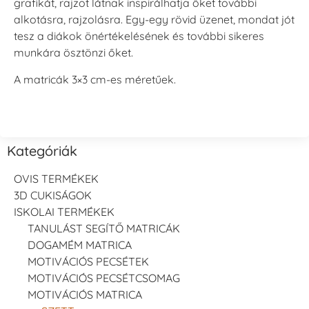
grafikát, rajzot látnak inspirálhatja őket további
alkotásra, rajzolásra. Egy-egy rövid üzenet, mondat jót
tesz a diákok önértékelésének és további sikeres
munkára ösztönzi őket.
A matricák 3×3 cm-es méretűek.
Kategóriák
OVIS TERMÉKEK
3D CUKISÁGOK
ISKOLAI TERMÉKEK
TANULÁST SEGÍTŐ MATRICÁK
DOGAMÉM MATRICA
MOTIVÁCIÓS PECSÉTEK
MOTIVÁCIÓS PECSÉTCSOMAG
MOTIVÁCIÓS MATRICA