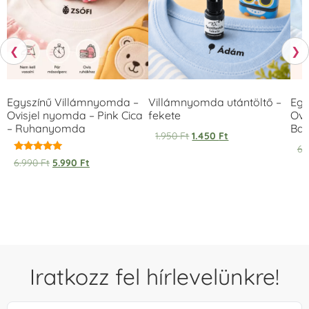
❮
❯
Egyszínű Villámnyomda –
Villámnyomda utántöltő –
Egy
Ovisjel nyomda – Pink Cica
fekete
Ovi
– Ruhanyomda
Bag
1.950
Ft
1.450
Ft
6.
Értékelés:
6.990
Ft
5.990
Ft
5.00
/ 5
Iratkozz fel hírlevelünkre!