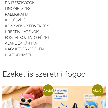
RAJZESZKÖZÖK
LINÓMETSZÉS
KALLIGRÁFIA
KIEGÉSZÍTŐK
KÖNYVEK - KEDVENCEK
KREATÍV JÁTÉKOK
FOGLALKOZTATÓ FÜZET
AJÁNDÉKKÁRTYA
NAGYKERESKEDELEM
KULTÚRMASZK
Ezeket is szeretni fogod
Akció!
Akció!