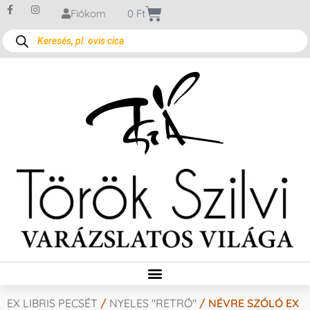
Fiókom
0
Ft
EX LIBRIS PECSÉT
/
NYELES "RETRÓ"
/ NÉVRE SZÓLÓ EX