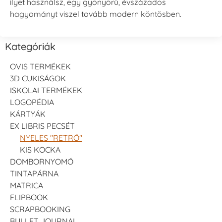
ilyet használsz, egy gyönyörű, évszázados
hagyományt viszel tovább modern köntösben.
Kategóriák
OVIS TERMÉKEK
3D CUKISÁGOK
ISKOLAI TERMÉKEK
LOGOPÉDIA
KÁRTYÁK
EX LIBRIS PECSÉT
NYELES "RETRÓ"
KIS KOCKA
DOMBORNYOMÓ
TINTAPÁRNA
MATRICA
FLIPBOOK
SCRAPBOOKING
BULLET JOURNAL