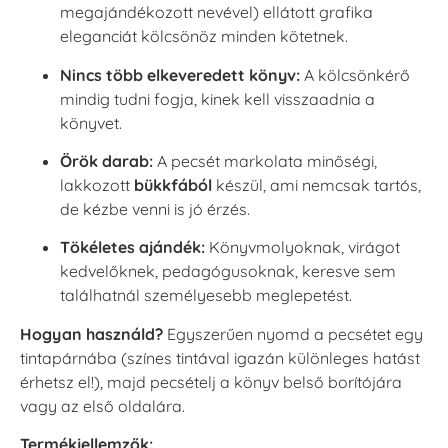
megajándékozott nevével) ellátott grafika
eleganciát kölcsönöz minden kötetnek.
Nincs több elkeveredett könyv:
A kölcsönkérő
mindig tudni fogja, kinek kell visszaadnia a
könyvet.
Örök darab:
A pecsét markolata minőségi,
lakkozott
bükkfából
készül, ami nemcsak tartós,
de kézbe venni is jó érzés.
Tökéletes ajándék:
Könyvmolyoknak, virágot
kedvelőknek, pedagógusoknak, keresve sem
találhatnál személyesebb meglepetést.
Hogyan használd?
Egyszerűen nyomd a pecsétet egy
tintapárnába (színes tintával igazán különleges hatást
érhetsz el!), majd pecsételj a könyv belső borítójára
vagy az első oldalára.
Termékjellemzők: