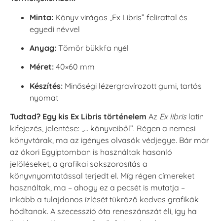
Minta:
Könyv virágos „Ex Libris” felirattal és
egyedi névvel
Anyag:
Tömör bükkfa nyél
Méret:
40×60 mm
Készítés:
Minőségi lézergravírozott gumi, tartós
nyomat
Tudtad? Egy kis Ex Libris történelem
Az
Ex libris
latin
kifejezés, jelentése: „… könyveiből”. Régen a nemesi
könyvtárak, ma az igényes olvasók védjegye. Bár már
az ókori Egyiptomban is használtak hasonló
jelöléseket, a grafikai sokszorosítás a
könyvnyomtatással terjedt el. Míg régen címereket
használtak, ma – ahogy ez a pecsét is mutatja –
inkább a tulajdonos ízlését tükröző kedves grafikák
hódítanak. A szecesszió óta reneszánszát éli, így ha