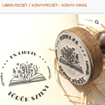
LIBRIS PECSÉT / KÖNYVPECSÉT – KÖNYV-VIRÁG