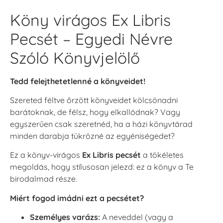
Köny virágos Ex Libris
Pecsét – Egyedi Névre
Szóló Könyvjelölő
Tedd felejthetetlenné a könyveidet!
Szereted féltve őrzött könyveidet kölcsönadni
barátoknak, de félsz, hogy elkallódnak? Vagy
egyszerűen csak szeretnéd, ha a házi könyvtárad
minden darabja tükrözné az egyéniségedet?
Ez a könyv-virágos
Ex Libris pecsét
a tökéletes
megoldás, hogy stílusosan jelezd: ez a könyv a Te
birodalmad része.
Miért fogod imádni ezt a pecsétet?
Személyes varázs:
A neveddel (vagy a