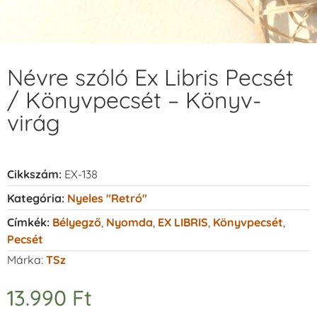
Névre szóló Ex Libris Pecsét
/ Könyvpecsét – Könyv-
virág
Cikkszám:
EX-138
Kategória:
Nyeles "retró"
Címkék:
Bélyegző
,
Nyomda
,
EX LIBRIS
,
Könyvpecsét
,
Pecsét
Márka:
TSz
13.990
Ft