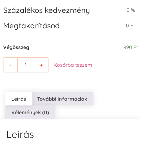
Százalékos kedvezmény
0 %
Megtakarításod
0 Ft
Babaruha
Bagoly -
Bagoly-
gömbölyű
szögletes
Végösszeg
890 Ft
-
+
Kosárba teszem
Bálna
Bari
Bárka
Leírás
További információk
Vélemények (0)
Baseball sapka
Baseball sapka
Béka
Leírás
- tömör