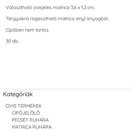
Választható ovisjeles matrica 3,6 x 1,2 cm.
Tárgyakra ragasztható matrica vinyl anyagból.
Cipőben nem tartós.
Béka vízben
Betonkeverő
Betonkeverő
30 db
autó
Bicikli
Bögre
Bögre
Kategóriák
mosolygós
OVIS TERMÉKEK
CIPŐJELÖLŐ
PECSÉT RUHÁRA
MATRICA RUHÁRA