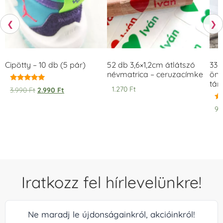
❮
❯
Csibe
Csiga
Csiga kétszemű
Cipötty – 10 db (5 pár)
52 db 3,6×1,2cm átlátszó
33 
névmatrica – ceruzacímke
önt
tár
Értékelés:
1.270
Ft
3.990
Ft
2.990
Ft
5.00
/ 5
Ér
9
5.
/ 
Csiga - klasszik
Csiga mutáns
Csillag
Iratkozz fel hírlevelünkre!
Csillag
Csillag - sima
Csillag vonalas
mosolygós
Ne maradj le újdonságainkról, akcióinkról!