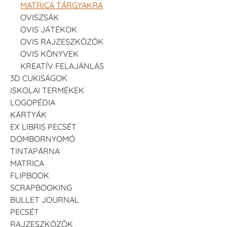
MATRICA TÁRGYAKRA
Bohóc
Boríték
Búgócsiga
OVISZSÁK
OVIS JÁTÉKOK
OVIS RAJZESZKÖZÖK
OVIS KÖNYVEK
KREATÍV FELAJÁNLÁS
3D CUKISÁGOK
ISKOLAI TERMÉKEK
Busz
Búzakalász
Cápa
LOGOPÉDIA
KÁRTYÁK
EX LIBRIS PECSÉT
DOMBORNYOMÓ
TINTAPÁRNA
MATRICA
Ceruza
Cica
Cica bajusszal
FLIPBOOK
SCRAPBOOKING
BULLET JOURNAL
PECSÉT
RAJZESZKÖZÖK