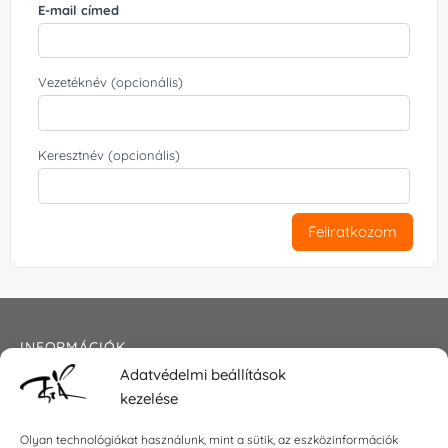
E-mail címed
Vezetéknév (opcionális)
Csipkerózsa
Csizma
Csónak
Keresztnév (opcionális)
Feliratkozom
Csörgőóra
Cukorka
Delfin
INFORMÁCIÓK
Adatvédelmi beállítások
Általános szerződési feltételek
kezelése
Adatkezelési tájékoztató
Dinnye
Dinó
Dinó - szarvas
Impresszum
Olyan technológiákat használunk, mint a sütik, az eszközinformációk