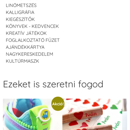
LINÓMETSZÉS
KALLIGRÁFIA
Cica - cukker
Cica lábas
Cicafej-kerek
KIEGÉSZÍTŐK
KÖNYVEK - KEDVENCEK
KREATÍV JÁTÉKOK
FOGLALKOZTATÓ FÜZET
AJÁNDÉKKÁRTYA
NAGYKERESKEDELEM
Cicafej-
Cipő
Citrom-
KULTÚRMASZK
szögletes
magában
Ezeket is szeretni fogod
Akció!
Citrom -
Csengő
Cseresznye
szelettel