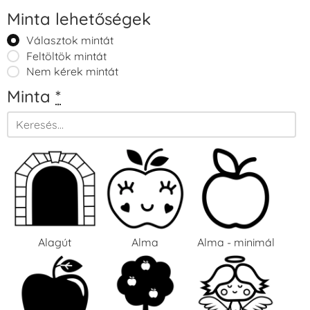
Minta lehetőségek
Választok mintát
Feltöltök mintát
Nem kérek mintát
Minta
*
Alagút
Alma
Alma - minimál