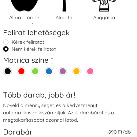
Alma - tömör
Almafa
Angyalka
Felirat lehetőségek
Kérek feliratot
Nem kérek feliratot
Matrica színe
*
Ásó
Autó
Autó - kerek
Több darab, jobb ár!
Növeld a mennyiséget, és a kedvezményt
Autó
Autókormány
Babakocsi
automatikusan kiszámoljuk. Az új darabárat és a
versenyszámmal
megtakarításodat azonnal látod.
Darabár
890 Ft/db