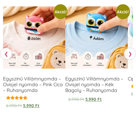
Akció!
Akció!
❮
❯
Egyszínű Villámnyomda –
Egyszínű Villámnyomda –
Cip
Ovisjel nyomda – Pink Cica
Ovisjel nyomda – Kék
– Ruhanyomda
Bagoly – Ruhanyomda
Ér
3.
5.
6.990
Ft
5.990
Ft
/ 
Értékelés:
6.990
Ft
5.990
Ft
5.00
/ 5