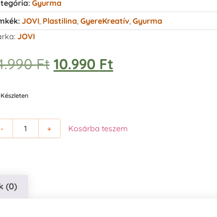
tegória:
Gyurma
mkék:
JOVI
,
Plastilina
,
GyereKreatív
,
Gyurma
rka:
JOVI
4.990
Ft
10.990
Ft
Készleten
-
+
Kosárba teszem
 (0)