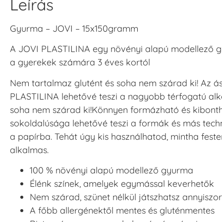
Leírás
Gyurma – JOVI – 15x150gramm
A JOVI PLASTILINA egy növényi alapú modellező gy
a gyerekek számára 3 éves kortól
Nem tartalmaz glutént és soha nem szárad ki! Az á
PLASTILINA lehetővé teszi a nagyobb térfogatú alko
soha nem szárad ki!Könnyen formázható és kibontha
sokoldalúsága lehetővé teszi a formák és más techn
a papírba. Tehát úgy kis használhatod, mintha fest
alkalmas.
100 % növényi alapú modellező gyurma
Élénk színek, amelyek egymással keverhetők
Nem szárad, szünet nélkül játszhatsz annyiszor
A főbb allergénektől mentes és gluténmentes