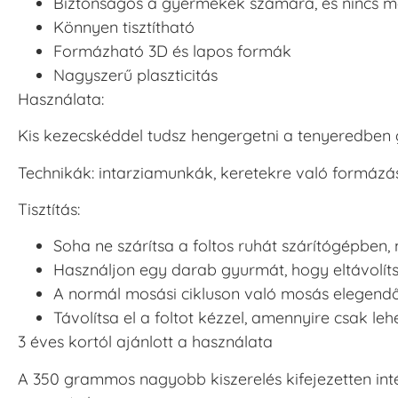
Biztonságos a gyermekek számára, és nincs m
Könnyen tisztítható
Formázható 3D és lapos formák
Nagyszerű plaszticitás
Használata:
Kis kezecskéddel tudsz hengergetni a tenyeredben
Technikák: intarziamunkák, keretekre való formázás
Tisztítás:
Soha ne szárítsa a foltos ruhát szárítógépben, me
Használjon egy darab gyurmát, hogy eltávolí
A normál mosási cikluson való mosás elegendő le
Távolítsa el a foltot kézzel, amennyire csak lehe
3 éves kortól ajánlott a használata
A 350 grammos nagyobb kiszerelés kifejezetten int