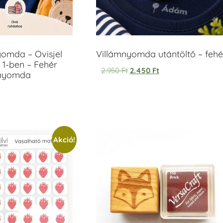
yomda – Ovisjel
Villámnyomda utántöltő – fehé
 1-ben – Fehér
2.950
Ft
2.450
Ft
anyomda
Akció!