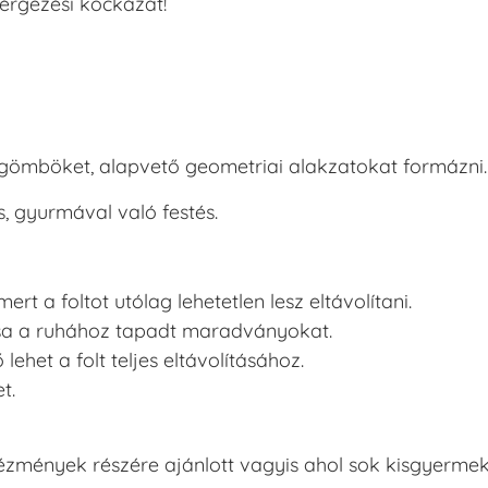
érgezési kockázat!
 gömböket, alapvető geometriai alakzatokat formázni.
, gyurmával való festés.
rt a foltot utólag lehetetlen lesz eltávolítani.
tsa a ruhához tapadt maradványokat.
het a folt teljes eltávolításához.
t.
ézmények részére ajánlott vagyis ahol sok kisgyerme