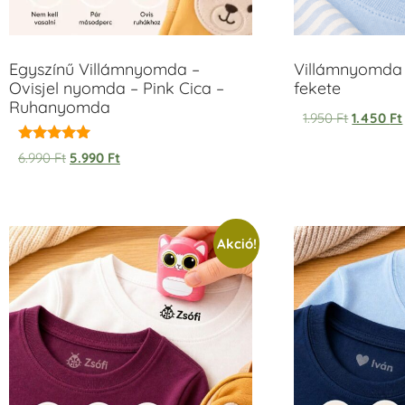
Egyszínű Villámnyomda –
Villámnyomda 
Ovisjel nyomda – Pink Cica –
fekete
Ruhanyomda
1.950
Ft
1.450
Ft
Értékelés:
6.990
Ft
5.990
Ft
5.00
/ 5
Akció!