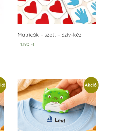
Matricák – szett – Szív-kéz
1.190
Ft
ió!
Akció!