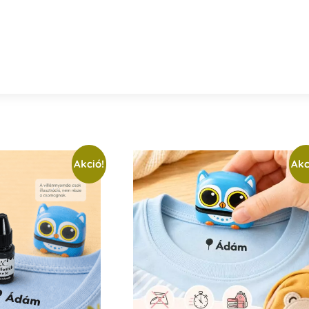
Akció!
Akc