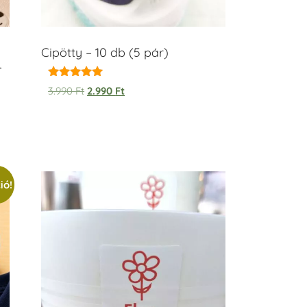
Cipötty – 10 db (5 pár)
–
Értékelés:
3.990
Ft
2.990
Ft
5.00
/ 5
ió!