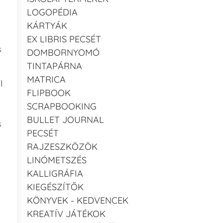
LOGOPÉDIA
KÁRTYÁK
EX LIBRIS PECSÉT
s
DOMBORNYOMÓ
TINTAPÁRNA
MATRICA
I
FLIPBOOK
SCRAPBOOKING
BULLET JOURNAL
s
PECSÉT
RAJZESZKÖZÖK
LINÓMETSZÉS
KALLIGRÁFIA
KIEGÉSZÍTŐK
KÖNYVEK - KEDVENCEK
KREATÍV JÁTÉKOK