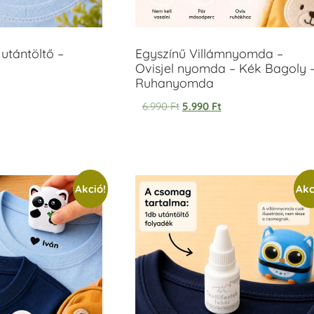
utántöltő –
Egyszínű Villámnyomda –
Ovisjel nyomda – Kék Bagoly 
Ruhanyomda
6.990
Ft
5.990
Ft
Akció!
Akc