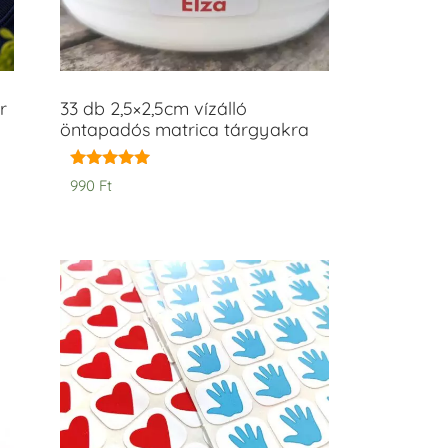
r
33 db 2,5×2,5cm vízálló
öntapadós matrica tárgyakra
Értékelés:
990
Ft
5.00
/ 5