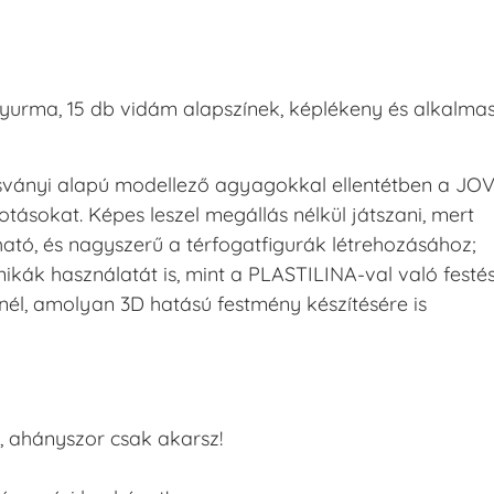
urma, 15 db vidám alapszínek, képlékeny és alkalma
sványi alapú modellező agyagokkal ellentétben a JOV
tásokat. Képes leszel megállás nélkül játszani, mert
tó, és nagyszerű a térfogatfigurák létrehozásához;
ikák használatát is, mint a PLASTILINA-val való festé
enél, amolyan 3D hatású festmény készítésére is
, ahányszor csak akarsz!