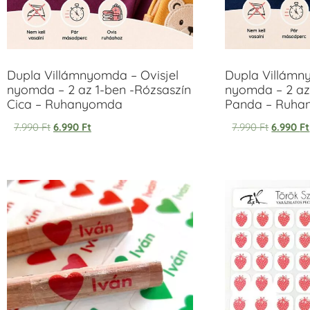
Dupla Villámnyomda – Ovisjel
Dupla Villámn
nyomda – 2 az 1-ben -Rózsaszín
nyomda – 2 az
Cica – Ruhanyomda
Panda – Ruh
7.990
Ft
6.990
Ft
7.990
Ft
6.990
Ft