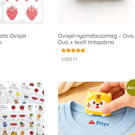
tó Ovisjel
Ovisjel nyomdacsomag – Ovis
b
Duó + textil tintapárna
Értékelés:
4.830
Ft
5.00
/ 5
Akc