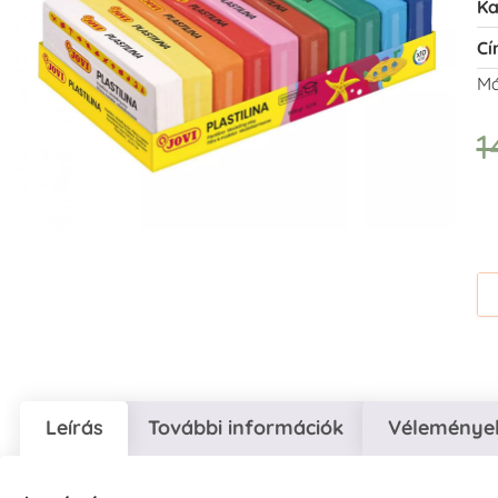
Ka
Cí
Má
1
Leírás
További információk
Vélemények