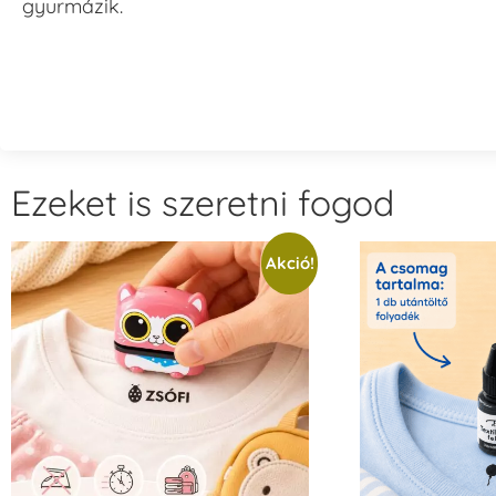
gyurmázik.
Ezeket is szeretni fogod
Akció!