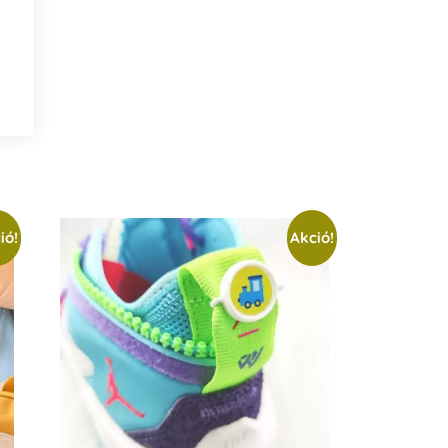
ió!
Akció!