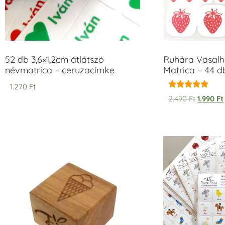
52 db 3,6×1,2cm átlátszó
Ruhára Vasalha
névmatrica – ceruzacímke
Matrica – 44 d
1.270
Ft
Értékelés:
2.490
Ft
1.990
Ft
5.00
/ 5