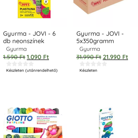
Gyurma - JOVI - 6
Gyurma - JOVI -
db neonszínek
5x350gramm
Gyurma
Gyurma
1.590
Ft
1.090
Ft
31.990
Ft
21.990
Ft










Készleten (utánrendelhető)
Készleten