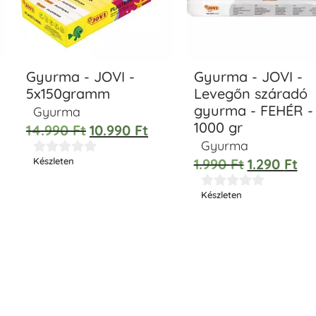
Gyurma - JOVI -
Gyurma - JOVI -
5x150gramm
Levegőn száradó
gyurma - FEHÉR -
Gyurma
1000 gr
14.990
Ft
10.990
Ft
Gyurma





1.990
Ft
1.290
Ft
Készleten





Készleten