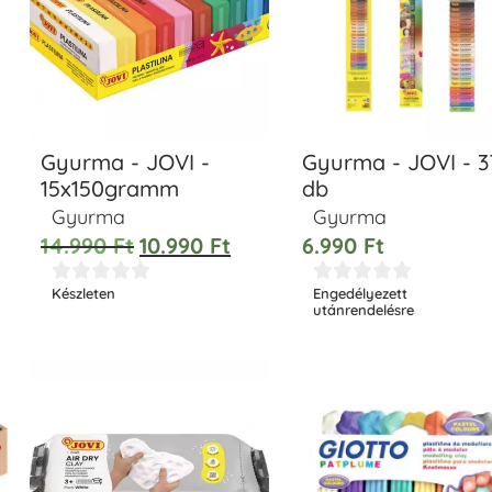
Gyurma - JOVI -
Gyurma - JOVI - 3
15x150gramm
db
Gyurma
Gyurma
14.990
Ft
10.990
Ft
6.990
Ft










Készleten
Engedélyezett
utánrendelésre