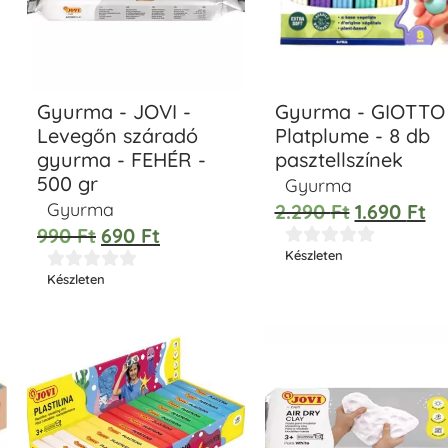
Gyurma - JOVI -
Gyurma - GIOTTO
Levegőn száradó
Platplume - 8 db
gyurma - FEHÉR -
pasztellszínek
500 gr
Gyurma
Gyurma
2.290
Ft
1.690
Ft
990
Ft
690
Ft





Készleten





Készleten