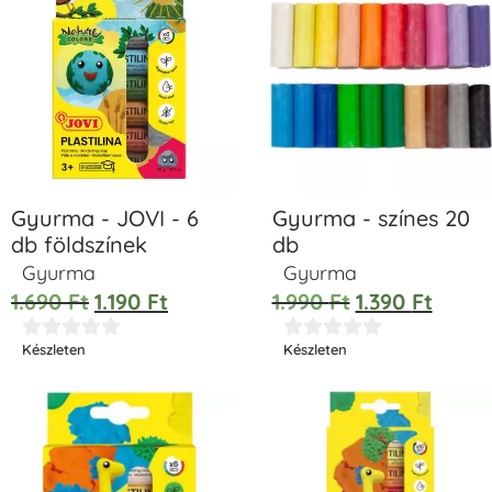
Gyurma - JOVI - 6
Gyurma - színes 20
db földszínek
db
Gyurma
Gyurma
1.690
Ft
1.190
Ft
1.990
Ft
1.390
Ft










Készleten
Készleten