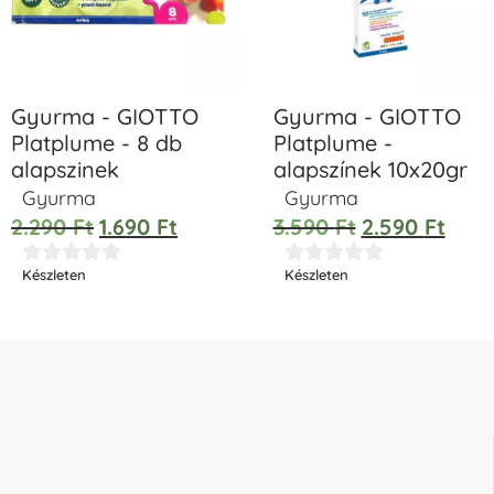
Gyurma - GIOTTO
Gyurma - GIOTTO
Platplume - 8 db
Platplume -
alapszinek
alapszínek 10x20gr
Gyurma
Gyurma
2.290
Ft
1.690
Ft
3.590
Ft
2.590
Ft










Készleten
Készleten