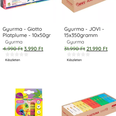
Gyurma - Giotto
Gyurma - JOVI -
Platplume - 10x50gr
15x350gramm
Gyurma
Gyurma
4.990
Ft
3.990
Ft
31.990
Ft
21.990
Ft










Készleten
Készleten