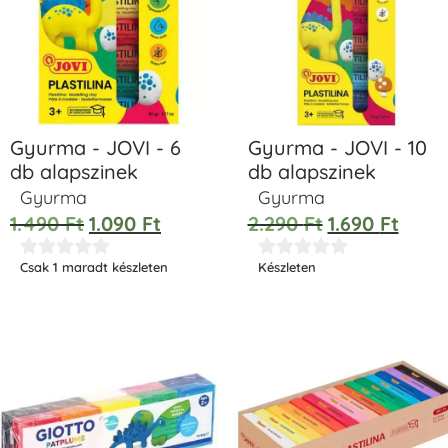
Gyurma - JOVI - 6
Gyurma - JOVI - 10
db alapszinek
db alapszinek
Gyurma
Gyurma
1.490
Ft
1.090
Ft
2.290
Ft
1.690
Ft










Csak 1 maradt készleten
Készleten