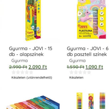
Gyurma - JOVI - 15
Gyurma - JOVI - 6
db - alapszínek
db pasztell színek
Gyurma
Gyurma
2.990
Ft
2.090
Ft
1.590
Ft
1.090
Ft










Készleten (utánrendelhető)
Készleten