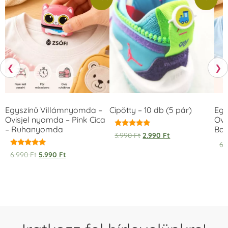
❮
❯
Egyszínű Villámnyomda –
Cipötty – 10 db (5 pár)
Egy
Ovisjel nyomda – Pink Cica
Ovi
– Ruhanyomda
Bag
Értékelés:
3.990
Ft
2.990
Ft
5.00
6.
/ 5
Értékelés:
6.990
Ft
5.990
Ft
5.00
/ 5