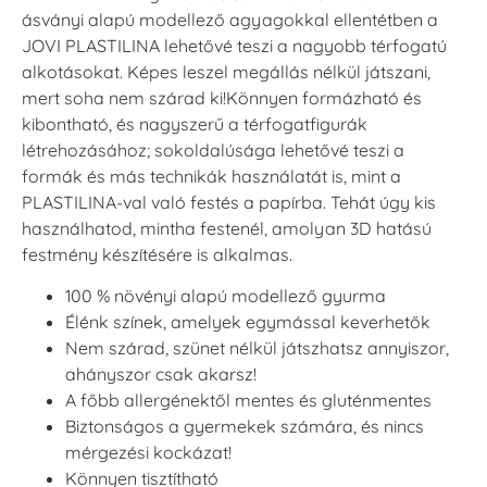
ásványi alapú modellező agyagokkal ellentétben a
JOVI PLASTILINA lehetővé teszi a nagyobb térfogatú
alkotásokat. Képes leszel megállás nélkül játszani,
mert soha nem szárad ki!Könnyen formázható és
kibontható, és nagyszerű a térfogatfigurák
létrehozásához; sokoldalúsága lehetővé teszi a
formák és más technikák használatát is, mint a
PLASTILINA-val való festés a papírba. Tehát úgy kis
használhatod, mintha festenél, amolyan 3D hatású
festmény készítésére is alkalmas.
100 % növényi alapú modellező gyurma
Élénk színek, amelyek egymással keverhetők
Nem szárad, szünet nélkül játszhatsz annyiszor,
ahányszor csak akarsz!
A főbb allergénektől mentes és gluténmentes
Biztonságos a gyermekek számára, és nincs
mérgezési kockázat!
Könnyen tisztítható