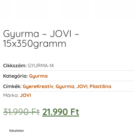
Gyurma – JOVI –
15x350gramm
Cikkszám:
GYURMA-14
Kategória:
Gyurma
Címkék:
GyereKreatív
,
Gyurma
,
JOVI
,
Plastilina
Márka:
JOVI
31.990
Ft
21.990
Ft
Készleten