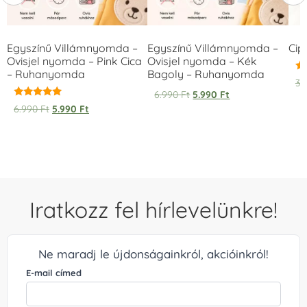
Egyszínű Villámnyomda –
Egyszínű Villámnyomda –
Cip
Ovisjel nyomda – Pink Cica
Ovisjel nyomda – Kék
– Ruhanyomda
Bagoly – Ruhanyomda
Ér
3.
5.
6.990
Ft
5.990
Ft
/ 
Értékelés:
6.990
Ft
5.990
Ft
5.00
/ 5
Iratkozz fel hírlevelünkre!
Ne maradj le újdonságainkról, akcióinkról!
E-mail címed