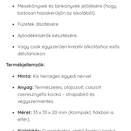
Mesekönyvek és tankönyvek jelölésére (hogy
biztosan hazakerüljön az iskolából).
Füzetek díszítésére.
Ajándékkísérők készítésére.
Vagy csak egyszerűen kreatív alkotáshoz esős
délutánokon.
Termékjellemzők:
Minta:
Kis herceges egyedi névvel
Anyag:
Természetes, olajozott, csiszolt
cseresznyefa kocka – strapabíró és
vegyszermentes.
Méret:
33 x 33 x 20 mm (Kompakt, fiókban is
elfér).
Kialakítás:
Gyerekbiztos, stabil fogású kocka