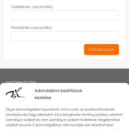
Vezetéknév (opcionális)
Keresztnév (opcionális)
Feliratkozom
INFORMÁCIÓK
Adatvédelmi beállítások
Általános szerződési feltételek
kezelése
Adatkezelési tájékoztató
Impresszum
Olyan technológiákat használunk, mint a sütik, az eszközinformációk
tárolására és/vagy elérésére. Ezt a böngészési élmény javítása, valamint
személyre szabott és nem személyre szabott hirdetések megjelenítése
céljából tesszük. E technológiákhoz való hozzájárulás lehetővé teszi