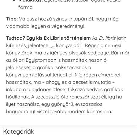
forma.
Tipp:
Válassz hozzá színes tintapárnát, hogy még
vidámabb legyen a végeredmény!
Tudtad? Egy kis Ex Libris történelem
Az
Ex libris
latin
kifejezés, jelentése: „… könyveiből”. Régen a nemesi
könyvtárak, ma az igényes olvasók védjegye. Bár már
az ókori Egyiptomban is használtak hasonló
jelöléseket, a grafikai sokszorosítás a
könyvnyomtatással terjedt el. Míg régen címereket
használtak, ma – ahogy ez a pecsét is mutatja –
inkább a tulajdonos ízlését tükröző kedves grafikák
hódítanak. A szecesszió óta reneszánszát éli, így ha
ilyet használsz, egy gyönyörű, évszázados
hagyományt viszel tovább modern köntösben.
Kategóriák