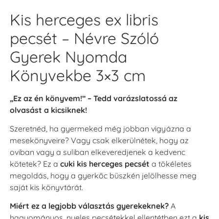
Kis herceges ex libris
pecsét – Névre Szóló
Gyerek Nyomda
Könyvekbe 3×3 cm
„Ez az én könyvem!” – Tedd varázslatossá az
olvasást a kicsiknek!
Szeretnéd, ha gyermeked még jobban vigyázna a
mesekönyveire? Vagy csak elkerülnétek, hogy az
oviban vagy a suliban elkeveredjenek a kedvenc
kötetek? Ez a
cuki kis herceges pecsét
a tökéletes
megoldás, hogy a gyerkőc büszkén jelölhesse meg
saját kis könyvtárát.
Miért ez a legjobb választás gyerekeknek?
A
hagyományos, nyeles pecsétekkel ellentétben ezt a
kis