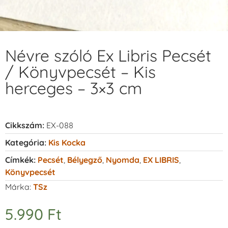
Névre szóló Ex Libris Pecsét
/ Könyvpecsét – Kis
herceges – 3×3 cm
Cikkszám:
EX-088
Kategória:
Kis Kocka
Címkék:
Pecsét
,
Bélyegző
,
Nyomda
,
EX LIBRIS
,
Könyvpecsét
Márka:
TSz
5.990
Ft