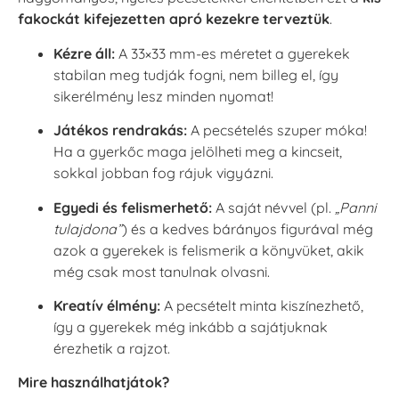
fakockát kifejezetten apró kezekre terveztük
.
Kézre áll:
A 33×33 mm-es méretet a gyerekek
stabilan meg tudják fogni, nem billeg el, így
sikerélmény lesz minden nyomat!
Játékos rendrakás:
A pecsételés szuper móka!
Ha a gyerkőc maga jelölheti meg a kincseit,
sokkal jobban fog rájuk vigyázni.
Egyedi és felismerhető:
A saját névvel (pl.
„Panni
tulajdona”
) és a kedves bárányos figurával még
azok a gyerekek is felismerik a könyvüket, akik
még csak most tanulnak olvasni.
Kreatív élmény:
A pecsételt minta kiszínezhető,
így a gyerekek még inkább a sajátjuknak
érezhetik a rajzot.
Mire használhatjátok?