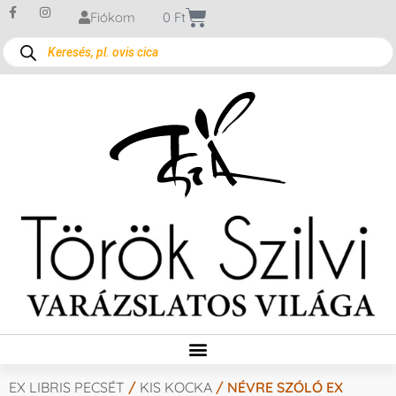
Fiókom
0
Ft
EX LIBRIS PECSÉT
/
KIS KOCKA
/ NÉVRE SZÓLÓ EX