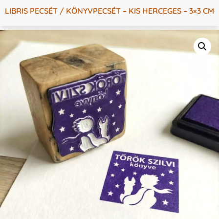
LIBRIS PECSÉT / KÖNYVPECSÉT – KIS HERCEGES – 3×3 CM