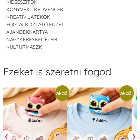
KIEGÉSZÍTŐK
KÖNYVEK - KEDVENCEK
KREATÍV JÁTÉKOK
FOGLALKOZTATÓ FÜZET
AJÁNDÉKKÁRTYA
NAGYKERESKEDELEM
KULTÚRMASZK
Ezeket is szeretni fogod
Akció!
Akció!
❮
❯