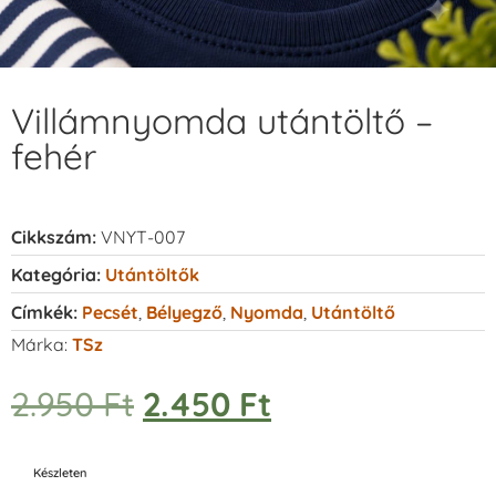
Villámnyomda utántöltő –
fehér
Cikkszám:
VNYT-007
Kategória:
Utántöltők
Címkék:
Pecsét
,
Bélyegző
,
Nyomda
,
Utántöltő
Márka:
TSz
2.950
Ft
2.450
Ft
Készleten