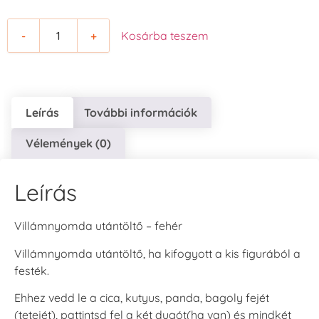
-
+
Kosárba teszem
Leírás
További információk
Vélemények (0)
Leírás
Villámnyomda utántöltő – fehér
Villámnyomda utántöltő, ha kifogyott a kis figurából a
festék.
Ehhez vedd le a cica, kutyus, panda, bagoly fejét
(tetejét), pattintsd fel a két dugót(ha van) és mindkét