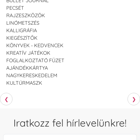
BULLET JOURNAL
PECSÉT
RAJZESZKÖZÖK
LINÓMETSZÉS
KALLIGRÁFIA
KIEGÉSZÍTŐK
KÖNYVEK - KEDVENCEK
KREATÍV JÁTÉKOK
FOGLALKOZTATÓ FÜZET
AJÁNDÉKKÁRTYA
NAGYKERESKEDELEM
KULTÚRMASZK
❮
❯
Iratkozz fel hírlevelünkre!