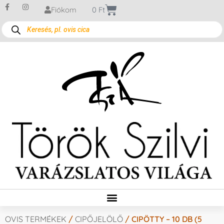
Fiókom
0
Ft
OVIS TERMÉKEK
/
CIPŐJELÖLŐ
/ CIPÖTTY – 10 DB (5