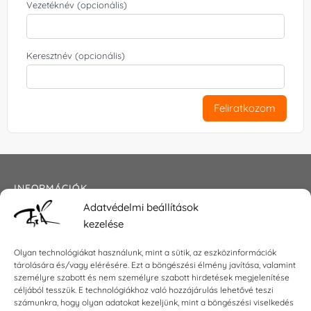
Vezetéknév (opcionális)
Keresztnév (opcionális)
Feliratkozom
INFORMÁCIÓK
Adatvédelmi beállítások
Általános szerződési feltételek
kezelése
Adatkezelési tájékoztató
Impresszum
Olyan technológiákat használunk, mint a sütik, az eszközinformációk
tárolására és/vagy elérésére. Ezt a böngészési élmény javítása, valamint
személyre szabott és nem személyre szabott hirdetések megjelenítése
céljából tesszük. E technológiákhoz való hozzájárulás lehetővé teszi
KAPCSOLAT
számunkra, hogy olyan adatokat kezeljünk, mint a böngészési viselkedés