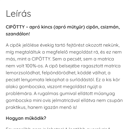
Leírás
CIPÖTTY – apró kincs (apró mütyür) cipőn, csizmán,
szandálon!
A cipők jelölése évekig tartó fejtörést okozott nekünk,
míg megtaláltuk a megfelelő megoldást rá, és ez nem
más, mint a CIPÖTTY. Sem a pecsét, sem a matrica
nem volt 100%-os. A cipő belsejébe ragasztott matrica
lemorzsolódhat, felpöndörödhet, köddé válhat, a
pecsét lenyomata lekophat a surlódástól. Ez a kis kör
alakú gombocska, viszont megoldást nyújt a
problémára. A rugalmas gumival ellátott műanyag
gombocska mini ovis jelmatricával ellátva nem csupán
praktikus, hanem igazán menő is!
Hogyan működik?