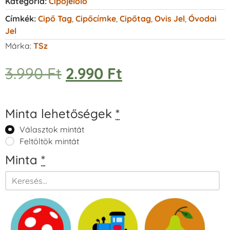
Kategória:
Cipőjelölő
Címkék:
Cipő Tag
,
Cipőcímke
,
Cipőtag
,
Ovis Jel
,
Óvodai
Jel
Márka:
TSz
3.990
Ft
2.990
Ft
Minta lehetőségek
*
Választok mintát
Feltöltök mintát
Minta
*