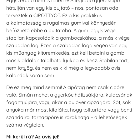
Egyszerűbb nem is lehetne! A legtöbb gyerekcipő
hátulján van egy kis bujtató – nos, pontosan oda
tervezték a CIPÖTTYÖT. Ez a kis praktikus
alkalmatosság a rugalmas gumival könnyedén
befűzhető ebbe a bujtatóba. A gumi egyik vége
stabilan kapcsolódik a gombocskához, a másik vége
szabadon lóg. Ezen a szabadon lógó végén van egy
kis műanyag kitüremkedés, ezt kell betolni a gomb
másik oldalán található lyukba és kész. Stabilan tart,
nem lötyög, és nem esik ki még a legvadabb ovis
kalandok során sem.
De ez még mind semmi! A cipőtag nem csak cipőre
való. Simán mehet a gyerkőc hátizsákjára, kulacsának
fogantyújára, vagy akár a pulóver cipzárjára. Sőt, sok
anyuka már most kitalálta, hogy tolltartóra vagy benti
szandálra, tornacipőre is rárakhatja – a lehetőségek
száma végtelen.
Mi kerül rá? Az ovis jel!