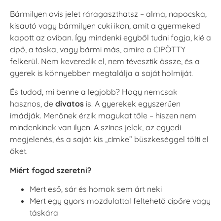
Bármilyen ovis jelet ráragaszthatsz – alma, napocska,
kisautó vagy bármilyen cuki ikon, amit a gyermeked
kapott az oviban. Így mindenki egyből tudni fogja, kié a
cipő, a táska, vagy bármi más, amire a CIPÖTTY
felkerül. Nem keveredik el, nem tévesztik össze, és a
gyerek is könnyebben megtalálja a saját holmiját.
És tudod, mi benne a legjobb? Hogy nemcsak
hasznos, de
divatos
is! A gyerekek egyszerűen
imádják. Menőnek érzik magukat tőle – hiszen nem
mindenkinek van ilyen! A színes jelek, az egyedi
megjelenés, és a saját kis „címke” büszkeséggel tölti el
őket.
Miért fogod szeretni?
Mert eső, sár és homok sem árt neki
Mert egy gyors mozdulattal feltehető cipőre vagy
táskára