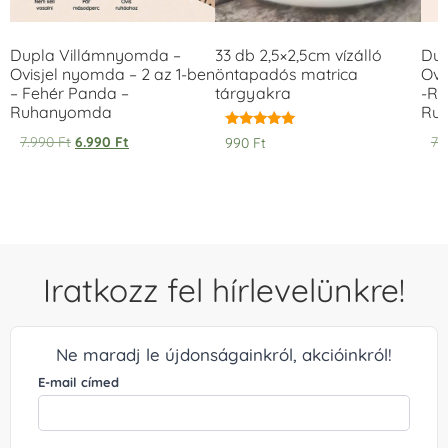
Dupla Villámnyomda –
33 db 2,5×2,5cm vízálló
Dup
Ovisjel nyomda – 2 az 1-ben
öntapadós matrica
Ovi
– Fehér Panda –
tárgyakra
-Ró
Ruhanyomda
Ru
Értékelés:
7.990
Ft
6.990
Ft
7.
990
Ft
5.00
/ 5
Iratkozz fel hírlevelünkre!
Ne maradj le újdonságainkról, akcióinkról!
E-mail címed