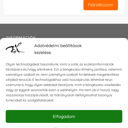
Feliratkozom
INFORMÁCIÓK
Adatvédelmi beállítások
Általános szerződési feltételek
kezelése
Adatkezelési tájékoztató
Impresszum
Olyan technológiákat használunk, mint a sütik, az eszközinformációk
tárolására és/vagy elérésére. Ezt a böngészési élmény javítása, valamint
személyre szabott és nem személyre szabott hirdetések megjelenítése
céljából tesszük. E technológiákhoz való hozzájárulás lehetővé teszi
KAPCSOLAT
számunkra, hogy olyan adatokat kezeljünk, mint a böngészési viselkedés
vagy az egyedi azonosítók ezen a webhelyen. Ha nem járul hozzá, vagy
visszavonja hozzájárulását, az hátrányosan befolyásolhat bizonyos
E-mail:
shop@torokszilvi.com
funkciókat és szolgáltatásokat.
Telefon: +36 30 6767872
Elfogadom
KÖZÖSSÉGI