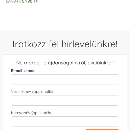
6.990
Ft
5.990
Ft
5.00
/ 5
Iratkozz fel hírlevelünkre!
Ne maradj le újdonságainkról, akcióinkról!
E-mail címed
Vezetéknév (opcionális)
Keresztnév (opcionális)