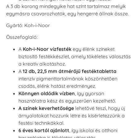
A 3 db korong mindegyike hat színt tartalmaz melyik
egymásra csavarozhatók, egy hengerré állnak össze.
Gyártó: Koh-i-Noor
Összefoglaló:
A
Koh-i-Noor vízfesték
egy élénk színeket
biztosító festékkészlet, amely tökéletes választás
a kreatív alkotáshoz.
A
12 db, 22,5 mm átmérőjű festéktabletta
intenzív pigmenttartalmának köszönhetően
csodás, élénk hatást eredményez.
Könnyen oldódik vízben
, így gyorsan
használatra kész és egyszerűen kezelhető.
A színek keverhetősége
lehetővé teszi, hogy új
árnyalatokat hozzunk létre és kísérletezzünk a
festési technikákkal.
6 éves kortól ajánlott
, így iskolai és otthoni
használatra is tökéletes választás.