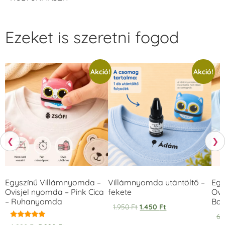
Ezeket is szeretni fogod
Akció!
Akció!
❮
❯
Egyszínű Villámnyomda –
Villámnyomda utántöltő –
Egy
Ovisjel nyomda – Pink Cica
fekete
Ovi
– Ruhanyomda
Bag
1.950
Ft
1.450
Ft
6.
Értékelés: