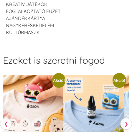
KREATÍV JÁTÉKOK
FOGLALKOZTATÓ FÜZET
AJÁNDÉKKÁRTYA
NAGYKERESKEDELEM
KULTÚRMASZK
Ezeket is szeretni fogod
Akció!
Akció!
❮
❯