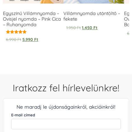
Egyszínű Villámnyomda –
Villámnyomda utántöltő –
Egy
Ovisjel nyomda – Pink Cica
fekete
Ovi
– Ruhanyomda
Bag
1.950
Ft
1.450
Ft
6.
Értékelés:
6.990
Ft
5.990
Ft
5.00
/ 5
Iratkozz fel hírlevelünkre!
Ne maradj le újdonságainkról, akcióinkról!
E-mail címed