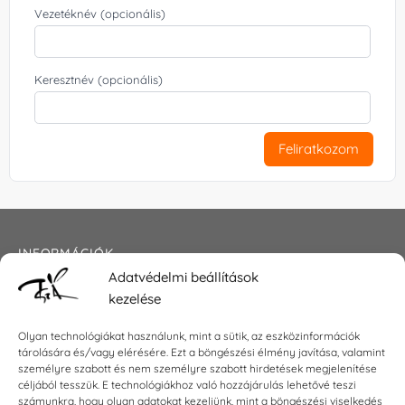
Vezetéknév (opcionális)
Keresztnév (opcionális)
Feliratkozom
INFORMÁCIÓK
Adatvédelmi beállítások
Általános szerződési feltételek
kezelése
Adatkezelési tájékoztató
Impresszum
Olyan technológiákat használunk, mint a sütik, az eszközinformációk
tárolására és/vagy elérésére. Ezt a böngészési élmény javítása, valamint
személyre szabott és nem személyre szabott hirdetések megjelenítése
céljából tesszük. E technológiákhoz való hozzájárulás lehetővé teszi
számunkra, hogy olyan adatokat kezeljünk, mint a böngészési viselkedés
KAPCSOLAT