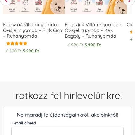
Egyszínű Villámnyomda –
Egyszínű Villámnyomda –
Cip
Ovisjel nyomda – Pink Cica
Ovisjel nyomda – Kék
– Ruhanyomda
Bagoly – Ruhanyomda
Ér
3.
5.
6.990
Ft
5.990
Ft
/ 
Értékelés:
6.990
Ft
5.990
Ft
5.00
/ 5
Iratkozz fel hírlevelünkre!
Ne maradj le újdonságainkról, akcióinkról!
E-mail címed