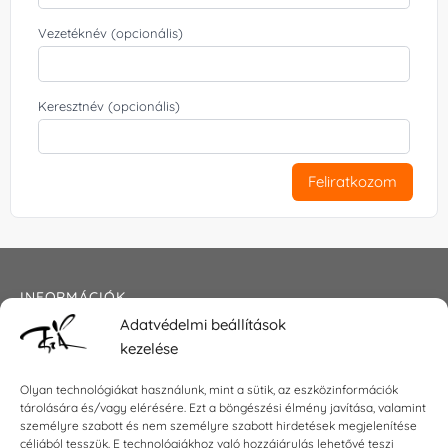
Vezetéknév (opcionális)
Keresztnév (opcionális)
Feliratkozom
INFORMÁCIÓK
Adatvédelmi beállítások
Általános szerződési feltételek
kezelése
Adatkezelési tájékoztató
Impresszum
Olyan technológiákat használunk, mint a sütik, az eszközinformációk
tárolására és/vagy elérésére. Ezt a böngészési élmény javítása, valamint
személyre szabott és nem személyre szabott hirdetések megjelenítése
céljából tesszük. E technológiákhoz való hozzájárulás lehetővé teszi