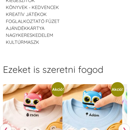
KIEGÉSZÍTŐK
KÖNYVEK - KEDVENCEK
KREATÍV JÁTÉKOK
FOGLALKOZTATÓ FÜZET
AJÁNDÉKKÁRTYA
NAGYKERESKEDELEM
KULTÚRMASZK
Ezeket is szeretni fogod
Akció!
Akció!
❮
❯