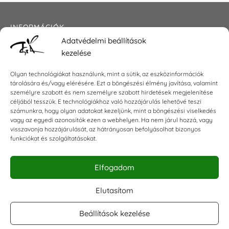
INFORMÁCIÓK
Adatvédelmi beállítások
Általános szerződési feltételek
kezelése
Adatkezelési tájékoztató
Impresszum
Olyan technológiákat használunk, mint a sütik, az eszközinformációk
tárolására és/vagy elérésére. Ezt a böngészési élmény javítása, valamint
személyre szabott és nem személyre szabott hirdetések megjelenítése
céljából tesszük. E technológiákhoz való hozzájárulás lehetővé teszi
KAPCSOLAT
számunkra, hogy olyan adatokat kezeljünk, mint a böngészési viselkedés
vagy az egyedi azonosítók ezen a webhelyen. Ha nem járul hozzá, vagy
visszavonja hozzájárulását, az hátrányosan befolyásolhat bizonyos
E-mail:
shop@torokszilvi.com
funkciókat és szolgáltatásokat.
Telefon: +36 30 6767872
Elfogadom
KÖZÖSSÉGI
Elutasítom
Beállítások kezelése
Facebook csoport