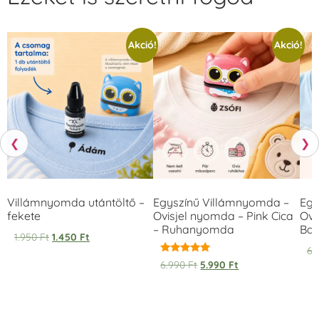
Akció!
Akció!
❮
❯
Villámnyomda utántöltő –
Egyszínű Villámnyomda –
Egy
fekete
Ovisjel nyomda – Pink Cica
Ovi
– Ruhanyomda
Bag
1.950
Ft
1.450
Ft
6.
Értékelés:
6.990
Ft
5.990
Ft
5.00
/ 5