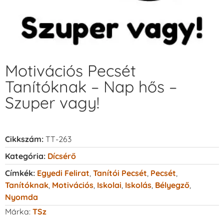
Motivációs Pecsét
Tanítóknak – Nap hős –
Szuper vagy!
Cikkszám:
TT-263
Kategória:
Dícsérő
Címkék:
Egyedi Felirat
,
Tanítói Pecsét
,
Pecsét
,
Tanítóknak
,
Motivációs
,
Iskolai
,
Iskolás
,
Bélyegző
,
Nyomda
Márka:
TSz