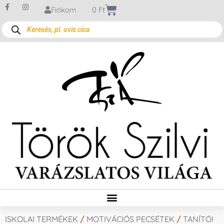
Fiókom
0
Ft
ISKOLAI TERMÉKEK
/
MOTIVÁCIÓS PECSÉTEK
/
TANÍTÓI