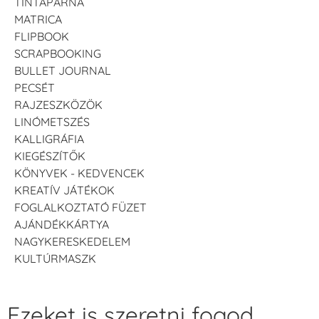
TINTAPÁRNA
MATRICA
FLIPBOOK
SCRAPBOOKING
BULLET JOURNAL
PECSÉT
RAJZESZKÖZÖK
LINÓMETSZÉS
KALLIGRÁFIA
KIEGÉSZÍTŐK
KÖNYVEK - KEDVENCEK
KREATÍV JÁTÉKOK
FOGLALKOZTATÓ FÜZET
AJÁNDÉKKÁRTYA
NAGYKERESKEDELEM
KULTÚRMASZK
Ezeket is szeretni fogod