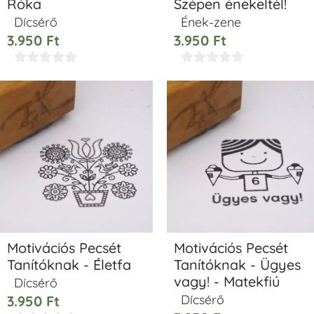
Róka
Szépen énekeltél!
Dícsérő
Ének-zene
3.950
Ft
3.950
Ft










Motivációs Pecsét
Motivációs Pecsét
Tanítóknak - Életfa
Tanítóknak - Ügyes
vagy! - Matekfiú
Dícsérő
Dícsérő
3.950
Ft