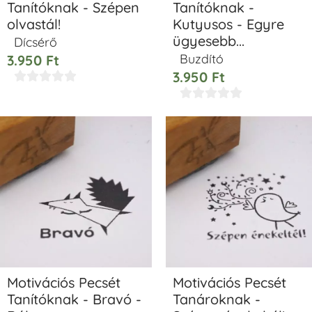
Tanítóknak - Szépen
Tanítóknak -
olvastál!
Kutyusos - Egyre
ügyesebb...
Dícsérő
Buzdító
3.950
Ft
3.950
Ft










Motivációs Pecsét
Motivációs Pecsét
Tanítóknak - Bravó -
Tanároknak -