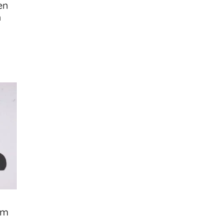
en
m
am