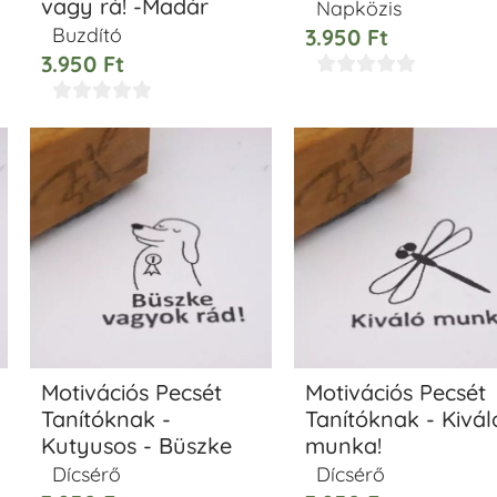
vagy rá! -Madár
Napközis
Buzdító
3.950
Ft
3.950
Ft










Motivációs Pecsét
Motivációs Pecsét
Tanítóknak -
Tanítóknak - Kivál
Kutyusos - Büszke
munka!
Dícsérő
Dícsérő