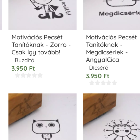
Motivációs Pecsét
Motivációs Pecsét
Tanítóknak - Zorro -
Tanítóknak -
Csak így tovább!
Megdicsérlek -
AngyalCica
Buzdító
Dícsérő
3.950
Ft
3.950
Ft









