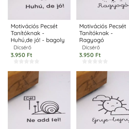
Motivációs Pecsét
Motivációs Pecsét
Tanítóknak -
Tanítóknak -
Huhú,de jó! - bagoly
Ragyogó
Dícsérő
Dícsérő
3.950
Ft
3.950
Ft









