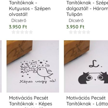
Tanítóknak -
Tanítóknak - Szép
Kutyusos - Szépen
dolgoztál! - Háro
olvastál!
Tulipán
Dícsérő
Dícsérő
3.950
Ft
3.950
Ft










Motivációs Pecsét
Motivációs Pecsét
Tanítóknak - Képes
Tanítóknak - Látt