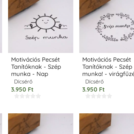
Motivációs Pecsét
Motivációs Pecsét
Tanítóknak - Szép
Tanítóknak - Szép
munka - Nap
munka! - virágfűz
Dícsérő
Dícsérő
3.950
Ft
3.950
Ft









