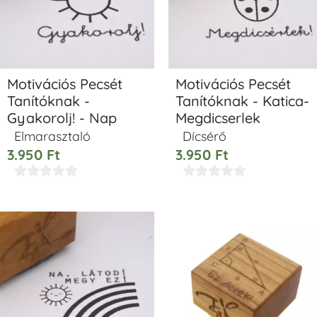
Motivációs Pecsét
Motivációs Pecsét
Tanítóknak -
Tanítóknak - Katica-
Gyakorolj! - Nap
Megdicserlek
Elmarasztaló
Dícsérő
3.950
Ft
3.950
Ft









