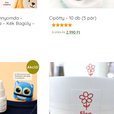
ámnyomda –
Cipötty – 10 db (5 pár)
a – Kék Bagoly –
Értékelés:
3.990
Ft
2.990
Ft
5.00
t
/ 5
Akció!