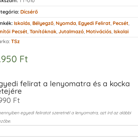
kkszám:
TT-010
tegória:
Dícsérő
mkék:
Iskolás
,
Bélyegző
,
Nyomda
,
Egyedi Felirat
,
Pecsét
,
nítói Pecsét
,
Tanítóknak
,
Jutalmazó
,
Motivációs
,
Iskolai
rka:
TSz
.950
Ft
gyedi felirat a lenyomatra és a kocka
etejére
990 Ft
nnyiben egyedi feliratot szeretnél a lenyomatra, azt írd az alábbi
zőbe.