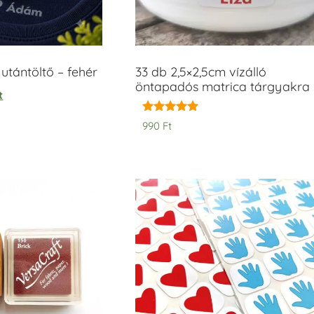
tántöltő – fehér
33 db 2,5×2,5cm vízálló
öntapadós matrica tárgyakra
t
Értékelés:
990
Ft
5.00
/ 5