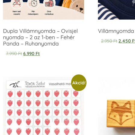
Dupla Villámnyomda – Ovisjel
Villámnyomda u
nyomda – 2 az 1-ben – Fehér
2.950
Ft
2.450
F
Panda – Ruhanyomda
7.990
Ft
6.990
Ft
Akció!