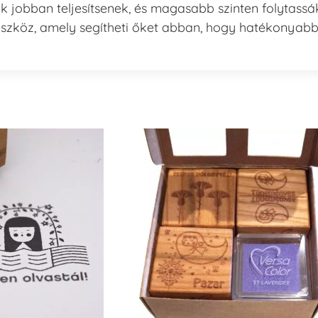
k jobban teljesítsenek, és magasabb szinten folytassá
eszköz, amely segítheti őket abban, hogy hatékonyab