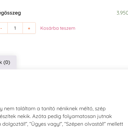
égösszeg
3.950
-
+
Kosárba teszem
 (0)
gy nem találtam a tanító néniknek méltó, szép
észítek nekik. Azóta pedig folyamatosan jutnak
lgoztál!”, “Ügyes vagy!”, “Szépen olvastál!” mellett