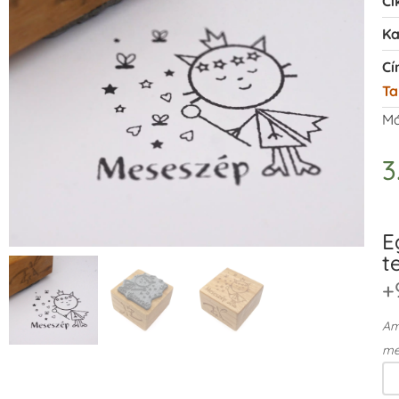
Ci
Ka
Cí
Ta
Má
3
E
t
+
Ame
me