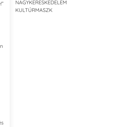
NAGYKERESKEDELEM
!”
KULTÚRMASZK
an
és