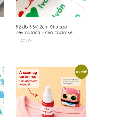
52 db 3,6×1,2cm átlátszó
névmatrica – ceruzacímke
1.270
Ft
Akció!