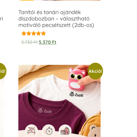
Tanítói és tanári ajándék
ri
díszdobozban – választható
motiváló pecsétszett (2db-os)
Értékelés:
5.730
Ft
5.370
Ft
5.00
/ 5
ió!
Akció!