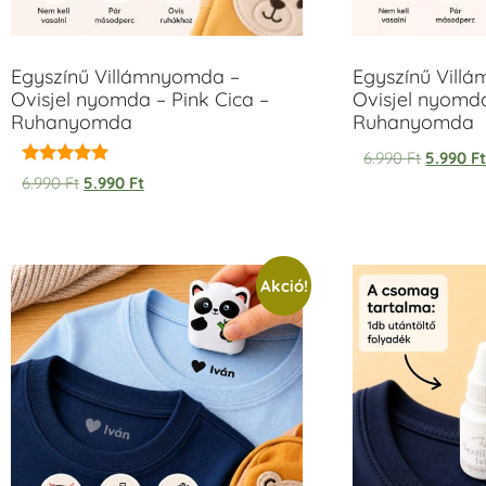
Egyszínű Villámnyomda –
Egyszínű Vill
Ovisjel nyomda – Pink Cica –
Ovisjel nyomd
Ruhanyomda
Ruhanyomda
6.990
Ft
5.990
F
Értékelés:
6.990
Ft
5.990
Ft
5.00
/ 5
Akció!