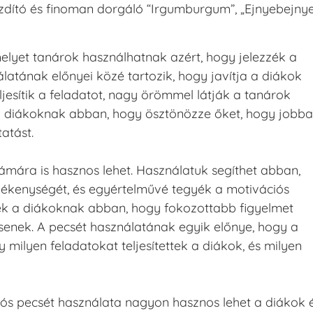
buzdító és finoman dorgáló “Irgumburgum”, „Ejnyebejnye
elyet tanárok használhatnak azért, hogy jelezzék a
latának előnyei közé tartozik, hogy javítja a diákok
eljesítik a feladatot, nagy örömmel látják a tanárok
t a diákoknak abban, hogy ösztönözze őket, hogy jobb
atást.
ámára is hasznos lehet. Használatuk segíthet abban,
vékenységét, és egyértelművé tegyék a motivációs
tnek a diákoknak abban, hogy fokozottabb figyelmet
tsenek. A pecsét használatának egyik előnye, hogy a
milyen feladatokat teljesítettek a diákok, és milyen
ós pecsét használata nagyon hasznos lehet a diákok 