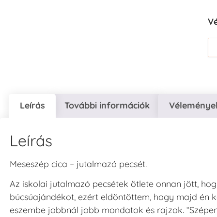
V
Leírás
További információk
Vélemények
Leírás
Meseszép cica – jutalmazó pecsét.
Az iskolai jutalmazó pecsétek ötlete onnan jött, ho
búcsúajándékot, ezért eldöntöttem, hogy majd én k
eszembe jobbnál jobb mondatok és rajzok. “Szépen do