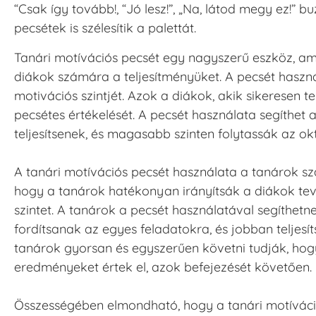
“Csak így tovább!, “Jó lesz!”, „Na, látod megy ez!” 
pecsétek is szélesítik a palettát.
Tanári motívációs pecsét egy nagyszerű eszköz, am
diákok számára a teljesítményüket. A pecsét haszná
motivációs szintjét. Azok a diákok, akik sikeresen t
pecsétes értékelését. A pecsét használata segíthe
teljesítsenek, és magasabb szinten folytassák az okt
A tanári motívációs pecsét használata a tanárok sz
hogy a tanárok hatékonyan irányítsák a diákok te
szintet. A tanárok a pecsét használatával segíthe
fordítsanak az egyes feladatokra, és jobban teljesí
tanárok gyorsan és egyszerűen követni tudják, hogy 
eredményeket értek el, azok befejezését követően.
Összességében elmondható, hogy a tanári motíváci