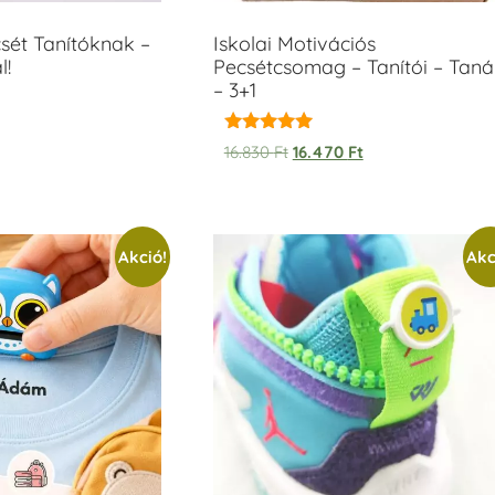
sét Tanítóknak –
Iskolai Motivációs
l!
Pecsétcsomag – Tanítói – Taná
– 3+1
Értékelés:
16.830
Ft
16.470
Ft
5.00
/ 5
Akció!
Akc