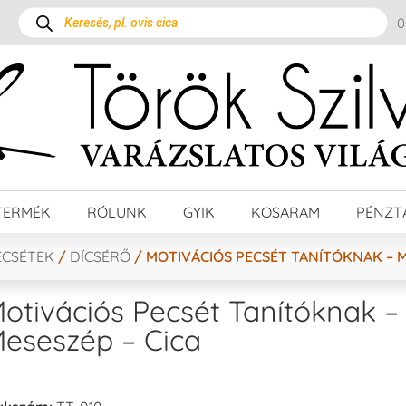
TERMÉK
RÓLUNK
GYIK
KOSARAM
PÉNZT
ECSÉTEK
/
DÍCSÉRŐ
/ MOTIVÁCIÓS PECSÉT TANÍTÓKNAK – M
otivációs Pecsét Tanítóknak –
eseszép – Cica