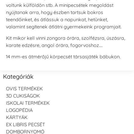
voltunk külföldön stb. A minipecsétek megoldást
nyújtanak arra, hogy észben tartsuk bokros
teendőinket, és átlássuk a napunkat, hetünket,
valamint segítenek átlátni gyermekeink programjait.
Kit mikor kell vinni zongora órára, szolfézsra, úszásra,
karate edzésre, angol órára, fogorvoshoz….
14 mm-es átmérőjű körpecsét társasjáték bábukon.
Kategóriák
OVIS TERMÉKEK
3D CUKISÁGOK
ISKOLAI TERMÉKEK
LOGOPÉDIA
KÁRTYÁK
EX LIBRIS PECSÉT
DOMBORNYOMÓ