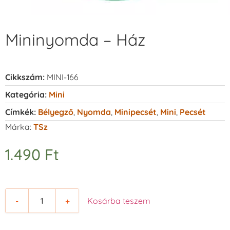
Mininyomda – Ház
Cikkszám:
MINI-166
Kategória:
Mini
Címkék:
Bélyegző
,
Nyomda
,
Minipecsét
,
Mini
,
Pecsét
Márka:
TSz
1.490
Ft
-
+
Kosárba teszem