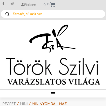
Fiókom
0
Ft
PECSÉT
/
MINI
/ MININYOMDA – HÁZ