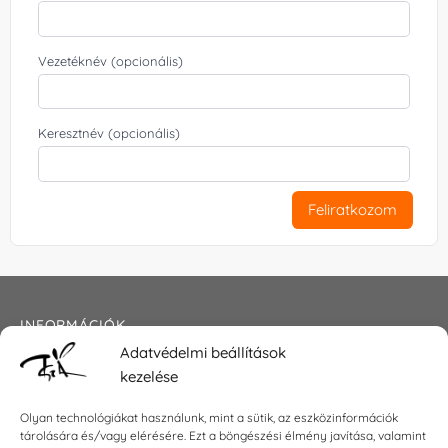
Vezetéknév (opcionális)
Keresztnév (opcionális)
Feliratkozom
INFORMÁCIÓK
Adatvédelmi beállítások
Általános szerződési feltételek
kezelése
Adatkezelési tájékoztató
Impresszum
Olyan technológiákat használunk, mint a sütik, az eszközinformációk
tárolására és/vagy elérésére. Ezt a böngészési élmény javítása, valamint