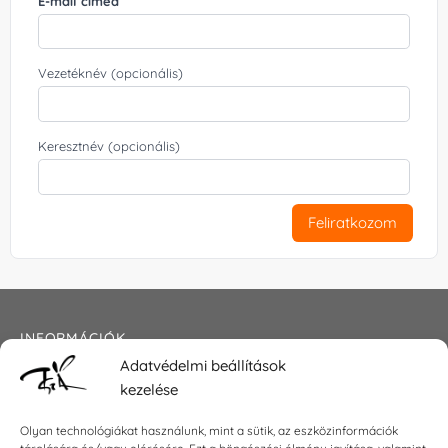
E-mail címed
Vezetéknév (opcionális)
Keresztnév (opcionális)
Feliratkozom
INFORMÁCIÓK
Adatvédelmi beállítások
Általános szerződési feltételek
kezelése
Adatkezelési tájékoztató
Impresszum
Olyan technológiákat használunk, mint a sütik, az eszközinformációk