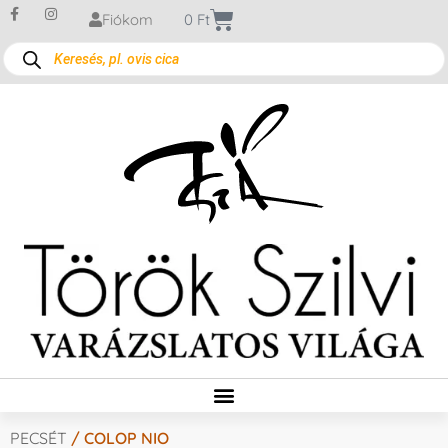
Fiókom
0
Ft
PECSÉT
/ COLOP NIO