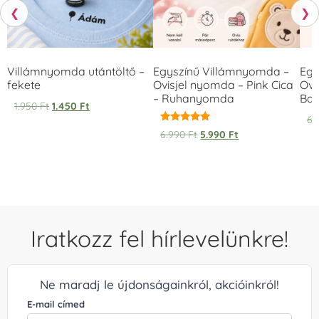
❮
❯
Villámnyomda utántöltő –
Egyszínű Villámnyomda –
Egy
fekete
Ovisjel nyomda – Pink Cica
Ovi
– Ruhanyomda
Bag
1.950
Ft
1.450
Ft
6.
Értékelés:
6.990
Ft
5.990
Ft
5.00
/ 5
Iratkozz fel hírlevelünkre!
Ne maradj le újdonságainkról, akcióinkról!
E-mail címed