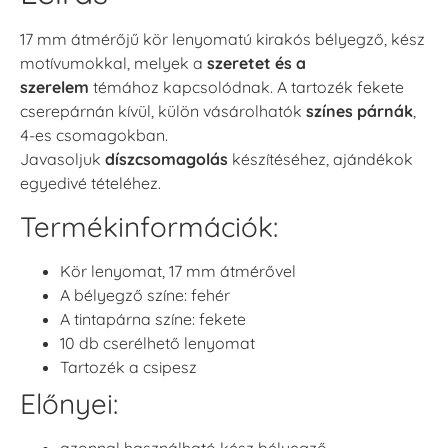
17 mm átmérőjű kör lenyomatú kirakós bélyegző, kész
motívumokkal, melyek a
szeretet és a
szerelem
témához kapcsolódnak. A tartozék fekete
cserepárnán kívül, külön vásárolhatók
színes párnák
,
4-es csomagokban.
Javasoljuk
díszcsomagolás
készítéséhez, ajándékok
egyedivé tételéhez.
Termékinformációk:
Kör lenyomat, 17 mm átmérővel
A bélyegző színe: fehér
A tintapárna színe: fekete
10 db cserélhető lenyomat
Tartozék a csipesz
Előnyei:
azonnal használható kész bélyegző