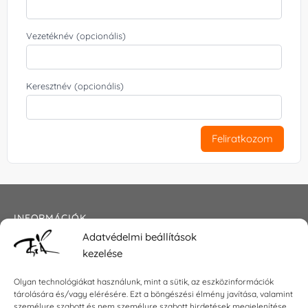
Vezetéknév (opcionális)
Keresztnév (opcionális)
Feliratkozom
INFORMÁCIÓK
Adatvédelmi beállítások
Általános szerződési feltételek
kezelése
Adatkezelési tájékoztató
Impresszum
Olyan technológiákat használunk, mint a sütik, az eszközinformációk
tárolására és/vagy elérésére. Ezt a böngészési élmény javítása, valamint
személyre szabott és nem személyre szabott hirdetések megjelenítése