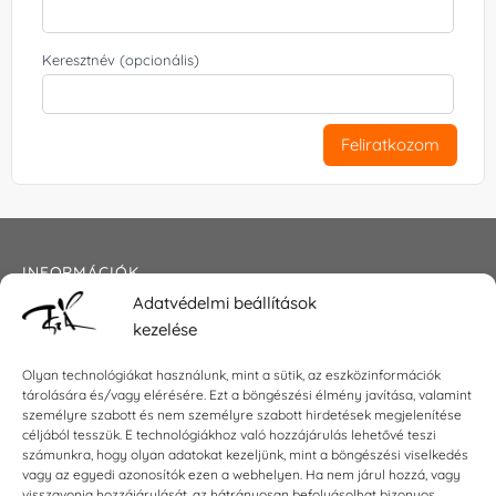
Keresztnév (opcionális)
Feliratkozom
INFORMÁCIÓK
Adatvédelmi beállítások
Általános szerződési feltételek
kezelése
Adatkezelési tájékoztató
Impresszum
Olyan technológiákat használunk, mint a sütik, az eszközinformációk
tárolására és/vagy elérésére. Ezt a böngészési élmény javítása, valamint
személyre szabott és nem személyre szabott hirdetések megjelenítése
céljából tesszük. E technológiákhoz való hozzájárulás lehetővé teszi
KAPCSOLAT
számunkra, hogy olyan adatokat kezeljünk, mint a böngészési viselkedés
vagy az egyedi azonosítók ezen a webhelyen. Ha nem járul hozzá, vagy
visszavonja hozzájárulását, az hátrányosan befolyásolhat bizonyos