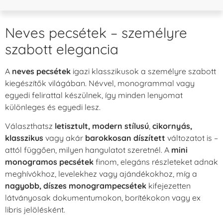
Neves pecsétek – személyre
szabott elegancia
A
neves pecsétek
igazi klasszikusok a személyre szabott
kiegészítők világában. Névvel, monogrammal vagy
egyedi felirattal készülnek, így minden lenyomat
különleges és egyedi lesz.
Választhatsz
letisztult, modern stílusú
,
cikornyás,
klasszikus
vagy akár
barokkosan díszített
változatot is –
attól függően, milyen hangulatot szeretnél. A
mini
monogramos pecsétek
finom, elegáns részleteket adnak
meghívókhoz, levelekhez vagy ajándékokhoz, míg a
nagyobb, díszes monogrampecsétek
kifejezetten
látványosak dokumentumokon, borítékokon vagy ex
libris jelölésként.