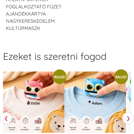
FOGLALKOZTATÓ FÜZET
AJÁNDÉKKÁRTYA
NAGYKERESKEDELEM
KULTÚRMASZK
Ezeket is szeretni fogod
Akció!
Akció!
❮
❯