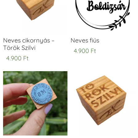
Neves cikornyás –
Neves fiús
Török Szilvi
4.900
Ft
4.900
Ft