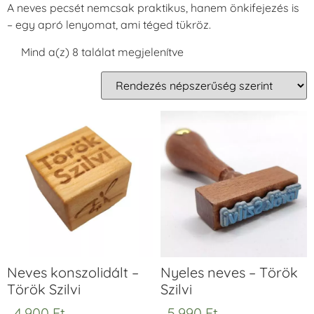
A neves pecsét nemcsak praktikus, hanem önkifejezés is
– egy apró lenyomat, ami téged tükröz.
Mind a(z) 8 találat megjelenítve
Neves konszolidált –
Nyeles neves – Török
Török Szilvi
Szilvi
4.900
Ft
5.990
Ft