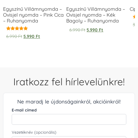
Egyszínű Villámnyomda –
Egyszínű Villámnyomda –
Cip
Ovisjel nyomda – Pink Cica
Ovisjel nyomda – Kék
– Ruhanyomda
Bagoly – Ruhanyomda
Ér
3.
5.
6.990
Ft
5.990
Ft
/ 
Értékelés:
6.990
Ft
5.990
Ft
5.00
/ 5
Iratkozz fel hírlevelünkre!
Ne maradj le újdonságainkról, akcióinkról!
E-mail címed
Vezetéknév (opcionális)