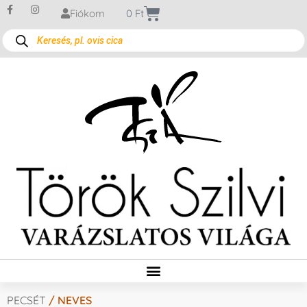
Fiókom
0
Ft
PECSÉT
/ NEVES