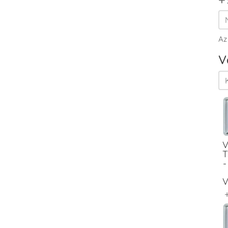
Az
V
V
T
-
V