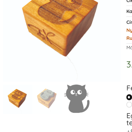
Ci
Ka
Cí
N
R
Má
3
F
E
t
+