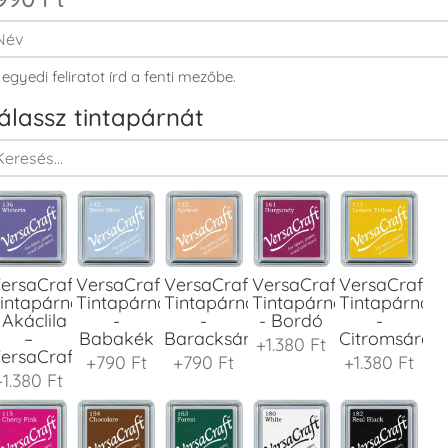
 egyedi feliratot írd a fenti mezőbe.
álassz tintapárnát
ersaCraft
VersaCraft
VersaCraft
VersaCraft
VersaCraft
intapárna
Tintapárna
Tintapárna
Tintapárna
Tintapárna
 Akáclila
-
-
- Bordó
-
–
Babakék
Baracksárga
Citromsárga
+1.380 Ft
ersaCraft
+790 Ft
+790 Ft
+1.380 Ft
+1.380 Ft