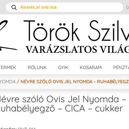
TERMÉK
RÓLUNK
GYIK
KOSARAM
PÉNZT
NYOMDA
/ NÉVRE SZÓLÓ OVIS JEL NYOMDA – RUHABÉLYEGZŐ
évre szóló Ovis Jel Nyomda –
uhabélyegző – CICA – cukker