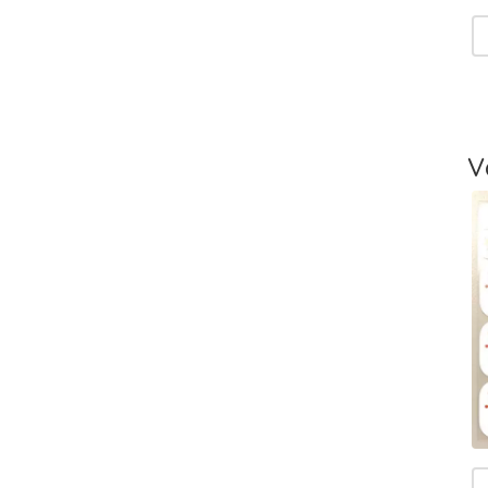
V
T
-
L
V
T
V
T
m