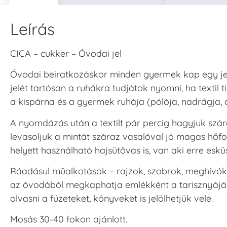
Leírás
V
T
CICA – cukker – Óvodai jel
H
Óvodai beiratkozáskor minden gyermek kap egy jel
V
jelét tartósan a ruhákra tudjátok nyomni, ha textil 
a kispárna és a gyermek ruhája (pólója, nadrágja, ci
A nyomdázás után a textilt pár percig hagyjuk szár
levasoljuk a mintát száraz vasalóval jó magas hőf
helyett használható hajsütővas is, van aki erre eskü
Ráadásul műalkotások – rajzok, szobrok, meghívók 
az óvodából megkaphatja emlékként a tarisznyájába
olvasni a füzeteket, könyveket is jelölhetjük vele.
Mosás 30-40 fokon ajánlott.