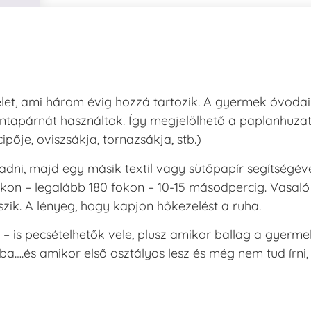
ersaCraft
VersaCraft
intapárna
Tintapárna
-
- Vízkék
idegszürke
+790 Ft
-
et, ami három évig hozzá tartozik. A gyermek óvodai
ersaCraft
+1.380 Ft
tintapárnát használtok. Így megjelölhető a paplanhuzat
pője, oviszsákja, tornazsákja, stb.)
adni, majd egy másik textil vagy sütőpapír segítségév
okon – legalább 180 fokon – 10-15 másodpercig. Vasaló
szik. A lényeg, hogy kapjon hőkezelést a ruha.
– is pecsételhetők vele, plusz amikor ballag a gyerme
….és amikor első osztályos lesz és még nem tud írni,