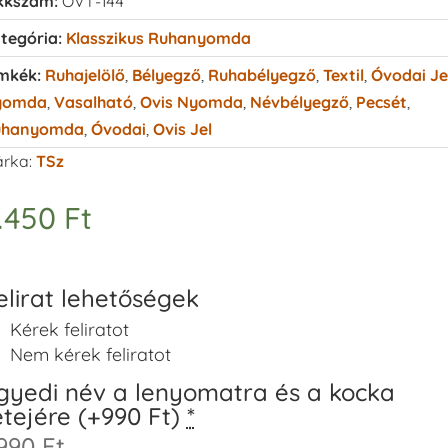
kkszám:
OVT-144
tegória:
Klasszikus Ruhanyomda
mkék:
Ruhajelölő
,
Bélyegző
,
Ruhabélyegző
,
Textil
,
Óvodai Je
yomda
,
Vasalható
,
Ovis Nyomda
,
Névbélyegző
,
Pecsét
,
uhanyomda
,
Óvodai
,
Ovis Jel
rka:
TSz
.450
Ft
elirat lehetőségek
Kérek feliratot
Nem kérek feliratot
gyedi név a lenyomatra és a kocka
etejére (+990 Ft)
*
990 Ft