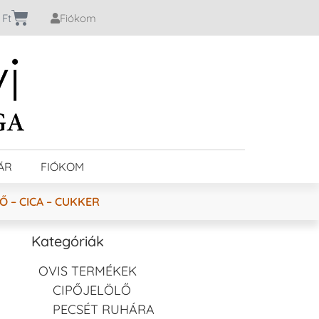
0
Ft
Fiókom
ÁR
FIÓKOM
 – CICA – CUKKER
Kategóriák
OVIS TERMÉKEK
CIPŐJELÖLŐ
PECSÉT RUHÁRA