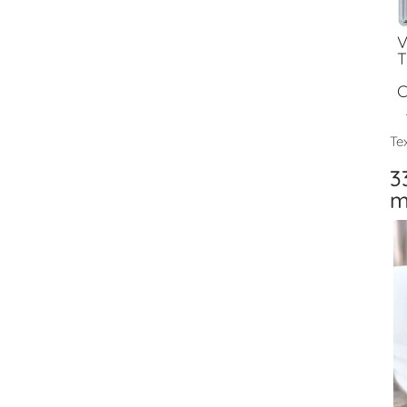
V
T
C
Tex
3
m
V
T
F
V