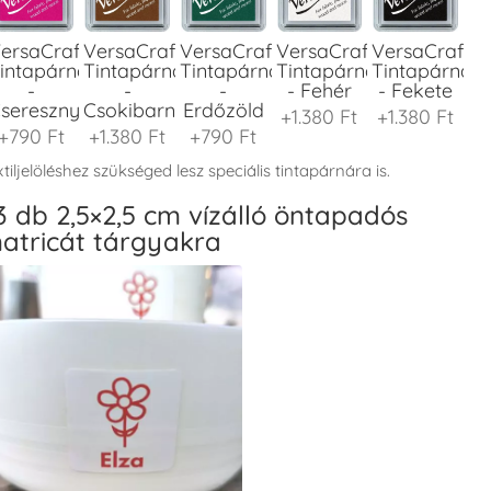
ersaCraft
VersaCraft
VersaCraft
VersaCraft
VersaCraft
intapárna
Tintapárna
Tintapárna
Tintapárna
Tintapárna
-
-
-
- Fehér
- Fekete
seresznyeszín
Csokibarna
Erdőzöld
+1.380 Ft
+1.380 Ft
+790 Ft
+1.380 Ft
+790 Ft
tiljelöléshez szükséged lesz speciális tintapárnára is.
3 db 2,5×2,5 cm vízálló öntapadós
atricát tárgyakra
ersaCraft
VersaCraft
VersaCraft
VersaCraft
VersaCraft
intapárna
Tintapárna
Tintapárna
Tintapárna
Tintapárna
-
-
-
-
-
enyőzöld
Gránátalma
Homokbarna
Kiwizöld
Narancssárg
+1.380 Ft
+790 Ft
+1.380 Ft
+1.380 Ft
+1.380 Ft
ersaCraft
VersaCraft
VersaCraft
VersaCraft
VersaCraft