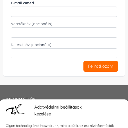
E-mail címed
Vezetéknév (opcionális)
Keresztnév (opcionális)
Feliratkozom
INFORMÁCIÓK
Adatvédelmi beállítások
Általános szerződési feltételek
kezelése
Adatkezelési tájékoztató
Impresszum
Olyan technológiákat használunk, mint a sütik, az eszközinformációk