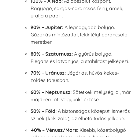
100% – A Nap:
Az abszolút központ.
Ragyogó, sárgás-narancsos fény, amely
uralja a papírt.
90% – Jupiter:
A legnagyobb bolygó.
Gázóriás mintázattal, tekintélyt parancsoló
méretben.
80% – Szaturnusz:
A gyűrűs bolygó.
Elegáns és látványos, a stabilitást jelképezi.
70% – Uránusz:
Jégóriás, hűvös kékes-
zöldes tónusban.
60% – Neptunusz:
Sötétkék mélység, a „már
majdnem ott vagyunk” érzése.
50% – Föld:
A biztonságos középút. Ismerős
színek (kék-zöld), az élhető tudás jelképe.
40% – Vénusz/Mars:
Kisebb, kőzetbolygó