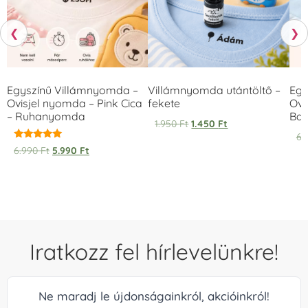
❮
❯
Egyszínű Villámnyomda –
Villámnyomda utántöltő –
Egy
Ovisjel nyomda – Pink Cica
fekete
Ovi
– Ruhanyomda
Bag
1.950
Ft
1.450
Ft
6.
Értékelés:
6.990
Ft
5.990
Ft
5.00
/ 5
Iratkozz fel hírlevelünkre!
Ne maradj le újdonságainkról, akcióinkról!